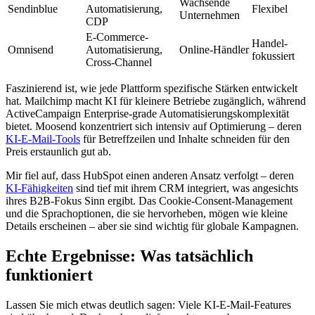
Wachsende
Sendinblue
Automatisierung,
Flexibel
Unternehmen
CDP
E-Commerce-
Handel-
Omnisend
Automatisierung,
Online-Händler
fokussiert
Cross-Channel
Faszinierend ist, wie jede Plattform spezifische Stärken entwickelt
hat. Mailchimp macht KI für kleinere Betriebe zugänglich, während
ActiveCampaign Enterprise-grade Automatisierungskomplexität
bietet. Moosend konzentriert sich intensiv auf Optimierung – deren
KI-E-Mail-Tools
für Betreffzeilen und Inhalte schneiden für den
Preis erstaunlich gut ab.
Mir fiel auf, dass HubSpot einen anderen Ansatz verfolgt – deren
KI-Fähigkeiten
sind tief mit ihrem CRM integriert, was angesichts
ihres B2B-Fokus Sinn ergibt. Das Cookie-Consent-Management
und die Sprachoptionen, die sie hervorheben, mögen wie kleine
Details erscheinen – aber sie sind wichtig für globale Kampagnen.
Echte Ergebnisse: Was tatsächlich
funktioniert
Lassen Sie mich etwas deutlich sagen: Viele KI-E-Mail-Features