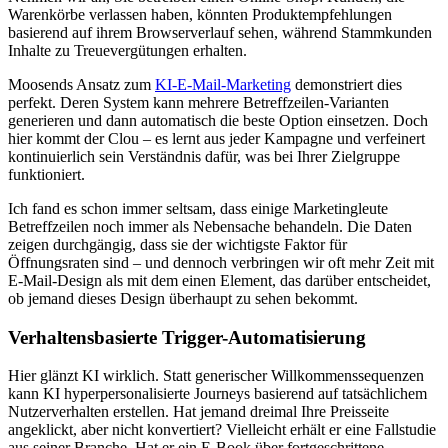
Warenkörbe verlassen haben, könnten Produktempfehlungen
basierend auf ihrem Browserverlauf sehen, während Stammkunden
Inhalte zu Treuevergütungen erhalten.
Moosends Ansatz zum
KI-E-Mail-Marketing
demonstriert dies
perfekt. Deren System kann mehrere Betreffzeilen-Varianten
generieren und dann automatisch die beste Option einsetzen. Doch
hier kommt der Clou – es lernt aus jeder Kampagne und verfeinert
kontinuierlich sein Verständnis dafür, was bei Ihrer Zielgruppe
funktioniert.
Ich fand es schon immer seltsam, dass einige Marketingleute
Betreffzeilen noch immer als Nebensache behandeln. Die Daten
zeigen durchgängig, dass sie der wichtigste Faktor für
Öffnungsraten sind – und dennoch verbringen wir oft mehr Zeit mit
E-Mail-Design als mit dem einen Element, das darüber entscheidet,
ob jemand dieses Design überhaupt zu sehen bekommt.
Verhaltensbasierte Trigger-Automatisierung
Hier glänzt KI wirklich. Statt generischer Willkommenssequenzen
kann KI hyperpersonalisierte Journeys basierend auf tatsächlichem
Nutzerverhalten erstellen. Hat jemand dreimal Ihre Preisseite
angeklickt, aber nicht konvertiert? Vielleicht erhält er eine Fallstudie
aus seiner Branche. Hat er ein E-Book über fortgeschrittene