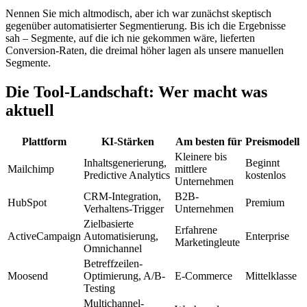
Nennen Sie mich altmodisch, aber ich war zunächst skeptisch
gegenüber automatisierter Segmentierung. Bis ich die Ergebnisse
sah – Segmente, auf die ich nie gekommen wäre, lieferten
Conversion-Raten, die dreimal höher lagen als unsere manuellen
Segmente.
Die Tool-Landschaft: Wer macht was
aktuell
Plattform
KI-Stärken
Am besten für
Preismodell
Kleinere bis
Inhaltsgenerierung,
Beginnt
Mailchimp
mittlere
Predictive Analytics
kostenlos
Unternehmen
CRM-Integration,
B2B-
HubSpot
Premium
Verhaltens-Trigger
Unternehmen
Zielbasierte
Erfahrene
ActiveCampaign
Automatisierung,
Enterprise
Marketingleute
Omnichannel
Betreffzeilen-
Moosend
Optimierung, A/B-
E-Commerce
Mittelklasse
Testing
Multichannel-