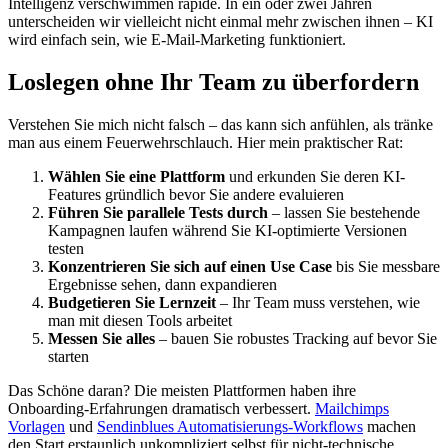
Intelligenz verschwimmen rapide. In ein oder zwei Jahren
unterscheiden wir vielleicht nicht einmal mehr zwischen ihnen – KI
wird einfach sein, wie E-Mail-Marketing funktioniert.
Loslegen ohne Ihr Team zu überfordern
Verstehen Sie mich nicht falsch – das kann sich anfühlen, als tränke
man aus einem Feuerwehrschlauch. Hier mein praktischer Rat:
Wählen Sie eine Plattform
und erkunden Sie deren KI-
Features gründlich bevor Sie andere evaluieren
Führen Sie parallele Tests durch
– lassen Sie bestehende
Kampagnen laufen während Sie KI-optimierte Versionen
testen
Konzentrieren Sie sich auf einen Use Case
bis Sie messbare
Ergebnisse sehen, dann expandieren
Budgetieren Sie Lernzeit
– Ihr Team muss verstehen, wie
man mit diesen Tools arbeitet
Messen Sie alles
– bauen Sie robustes Tracking auf bevor Sie
starten
Das Schöne daran? Die meisten Plattformen haben ihre
Onboarding-Erfahrungen dramatisch verbessert.
Mailchimps
Vorlagen
und
Sendinblues Automatisierungs-Workflows
machen
den Start erstaunlich unkompliziert selbst für nicht-technische