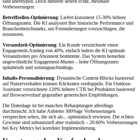
sind überhyped. Doch mehrere liefern echte, messbare
Verbesserungen:
Betreffzeilen-Optimierung
: Liefert konsistent 15-30% höhere
Öffnungsraten. Die KI analysiert Ihre historische Performance und
Branchenbenchmarks, um Formulierungen vorzuschlagen, die
resonieren.
Versandzeit-Optimierung
: Ein Kunde verzeichnete einen
Engagement-Anstieg von 40%, einfach indem die KI optimale
Versandzeiten pro Abonnent bestimmte. Das System bemerkte
ungewöhnliche Engagement-Muster – hohe Öffnungsraten
spätabends und sonntagnachmittags.
Inhalts-Personalisierung
: Dynamische Content-Blöcke basierend
auf Nutzerverhalten können Klickraten verdoppeln. Ein Outdoor-
Ausrüster verzeichnete 120% höhere CTR bei Produkten basierend
auf Browserverlauf gegenüber generischen Empfehlungen.
Die Datenlage ist bei manchen Behauptungen allerdings
durchmischt. Ich habe Anbieter 300%ige Verbesserungen
versprechen sehen, die sich als... optimistisch erwiesen. Die echten
Gewinne sind substanziell aber realistisch – 20-60% Verbesserungen
bei Key Metrics bei korrekter Implementierung.