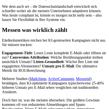
Wie dem auch sei – die Datenschutzlandschaft entwickelt sich
schneller weiter als die meisten Unternehmen adaptieren können.
Was heute compliant ist, könnte es morgen nicht mehr sein – also
bauen Sie Flexibilität in Ihre Systeme ein.
Messen was wirklich zählt
Eitelkeitsmetriken reichen bei KI-gesteuerten Kampagnen nicht aus.
Sie müssen tracken:
Engagement-Tiefe
: Lesen Leute komplette E-Mails oder öffnen sie
nur?
Conversion-Attribution
: Welche Berührungspunkte treiben
tatsächlich Umsatz?
Listen-Gesundheit
: Wächst Ihre Liste mit
engagierten Abonnenten?
Umsatz pro E-Mail
: Die ultimative
Metrik für ROI-Berechnung
Mehrere Studien (
Mailchimp
,
ActiveCampaign
,
Moosend
)
bestätigen, dass KI-optimierte Kampagnen typischerweise 25-40%
höheren Umsatz pro E-Mail sehen verglichen mit traditionellen
Ansätzen.
Doch hier ist, was die meisten übersehen: Die größten Gewinne
kommen oft von reduzierten Abmeldungen und Spam-
Beschwerden. Wenn E-Mails relevanter wirken, interagieren