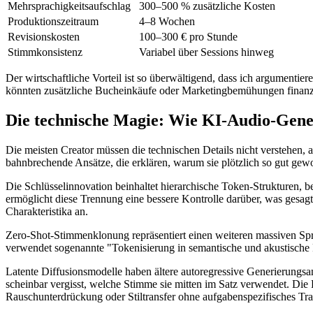
Mehrsprachigkeitsaufschlag
300–500 % zusätzliche Kosten
Produktionszeitraum
4–8 Wochen
Revisionskosten
100–300 € pro Stunde
Stimmkonsistenz
Variabel über Sessions hinweg
Der wirtschaftliche Vorteil ist so überwältigend, dass ich argumenti
könnten zusätzliche Bucheinkäufe oder Marketingbemühungen finanz
Die technische Magie: Wie KI-Audio-Gener
Die meisten Creator müssen die technischen Details nicht verstehen,
bahnbrechende Ansätze, die erklären, warum sie plötzlich so gut gew
Die Schlüsselinnovation beinhaltet hierarchische Token-Strukturen, 
ermöglicht diese Trennung eine bessere Kontrolle darüber, was gesag
Charakteristika an.
Zero-Shot-Stimmenklonung repräsentiert einen weiteren massiven S
verwendet sogenannte "Tokenisierung in semantische und akustische Re
Latente Diffusionsmodelle haben ältere autoregressive Generierungsan
scheinbar vergisst, welche Stimme sie mitten im Satz verwendet. D
Rauschunterdrückung oder Stiltransfer ohne aufgabenspezifisches Tra