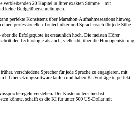
die verbleibenden 20 Kapitel in Ihrer exakten Stimme – mit
nd keine Budgetüberschreitungen.
tem kann perfekte Konsistenz über Marathon-Aufnahmesessions hinweg
 einen professionellen Tontechniker und Sprachcoach für jede Silbe.
aber die Erfolgsquote ist erstaunlich hoch. Die meisten Hörer
hritt der Technologie als auch, vielleicht, über die Homogenisierung
früher, verschiedene Sprecher für jede Sprache zu engagieren, mit
urch Übersetzungssoftware laufen und haben KI-Vorträge in perfekt
sspracheregeln verstehen. Der Kostenunterschied ist
en könnte, schafft es die KI für unter 500 US-Dollar mit