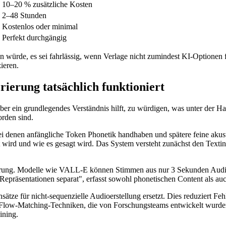
10–20 % zusätzliche Kosten
2–48 Stunden
Kostenlos oder minimal
Perfekt durchgängig
eren würde, es sei fahrlässig, wenn Verlage nicht zumindest KI-Optione
ieren.
ierung tatsächlich funktioniert
 aber ein grundlegendes Verständnis hilft, zu würdigen, was unter der
orden sind.
bei denen anfängliche Token Phonetik handhaben und spätere feine aku
t wird und wie es gesagt wird. Das System versteht zunächst den Texti
prung. Modelle wie VALL-E können Stimmen aus nur 3 Sekunden Audio-
präsentationen separat", erfasst sowohl phonetischen Content als auch
sätze für nicht-sequenzielle Audioerstellung ersetzt. Dies reduziert 
ie Flow-Matching-Techniken, die von Forschungsteams entwickelt wurd
ining.