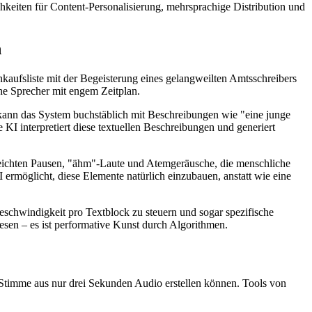
chkeiten für Content-Personalisierung, mehrsprachige Distribution und
n
kaufsliste mit der Begeisterung eines gelangweilten Amtsschreibers
he Sprecher mit engem Zeitplan.
kann das System buchstäblich mit Beschreibungen wie "eine junge
I interpretiert diese textuellen Beschreibungen und generiert
 leichten Pausen, "ähm"-Laute und Atemgeräusche, die menschliche
 ermöglicht, diese Elemente natürlich einzubauen, anstatt wie eine
chwindigkeit pro Textblock zu steuern und sogar spezifische
esen – es ist performative Kunst durch Algorithmen.
 Stimme aus nur drei Sekunden Audio erstellen können. Tools von