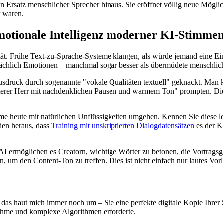
en Ersatz menschlicher Sprecher hinaus. Sie eröffnet völlig neue Mögli
r waren.
emotionale Intelligenz moderner KI-Stimme
ität. Frühe Text-zu-Sprache-Systeme klangen, als würde jemand eine Ein
tsächlich Emotionen – manchmal sogar besser als übermüdete menschlic
druck durch sogenannte "vokale Qualitäten textuell" geknackt. Man 
terer Herr mit nachdenklichen Pausen und warmem Ton" prompten. Die K
teme heute mit natürlichen Unflüssigkeiten umgehen. Kennen Sie diese
den heraus, dass
Training mit unskriptierten Dialogdatensätzen
es der KI
ermöglichen es Creatorn, wichtige Wörter zu betonen, die Vortragsges
um den Content-Ton zu treffen. Dies ist nicht einfach nur lautes Vorl
 das haut mich immer noch um – Sie eine perfekte digitale Kopie Ihrer
ahme und komplexe Algorithmen erforderte.