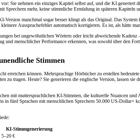
 vor: Sie nehmen ein einziges Kapitel selbst auf, und die KI generiert 
mit Sprechern mehr, keine stimmliche Ermüdung in späteren Kapiteln u
ie KI-Version manchmal sogar besser klingt als das Original. Das Sys
inere Aussprachefehler automatisch korrigieren. Es ist, als hätte man
tonungen bei ungewöhnlichen Wörtern oder leicht abweichende Kadenz – 
ag und menschlicher Performance erkennen, was sowohl über den Fortsc
 unendliche Stimmen
cht erreichen können. Mehrsprachige Hörbücher zu erstellen bedeutete 
 zu tragen. Heute? Sie generieren die englische Version, lassen sie d
en mit muttersprachlichen KI-Stimmen, die kulturelle Nuancen und Au
 in fünf Sprachen mit menschlichen Sprechern 50.000 US-Dollar+ kost
iede:
KI-Stimmgenerierung
5–20 €