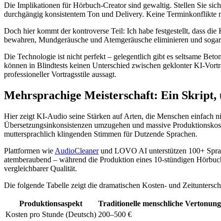
Die Implikationen für Hörbuch-Creator sind gewaltig. Stellen Sie sich
durchgängig konsistentem Ton und Delivery. Keine Terminkonflikte 
Doch hier kommt der kontroverse Teil: Ich habe festgestellt, dass d
bewahren, Mundgeräusche und Atemgeräusche eliminieren und sogar kle
Die Technologie ist nicht perfekt – gelegentlich gibt es seltsame Be
können in Blindtests keinen Unterschied zwischen geklonter KI-Vortr
professioneller Vortragsstile aussagt.
Mehrsprachige Meisterschaft: Ein Skript,
Hier zeigt KI-Audio seine Stärken auf Arten, die Menschen einfach ni
Übersetzungsinkonsistenzen umzugehen und massive Produktionskosten
muttersprachlich klingenden Stimmen für Dutzende Sprachen.
Plattformen wie
AudioCleaner
und LOVO AI unterstützen 100+ Sprach
atemberaubend – während die Produktion eines 10-stündigen Hörbuchs
vergleichbarer Qualität.
Die folgende Tabelle zeigt die dramatischen Kosten- und Zeituntersch
Produktionsaspekt
Traditionelle menschliche Vertonung
Kosten pro Stunde (Deutsch)
200–500 €