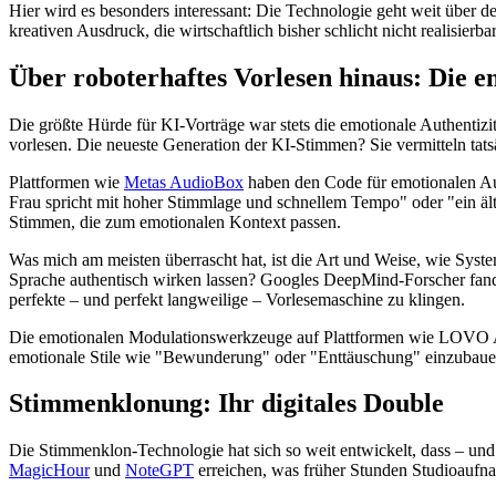
Hier wird es besonders interessant: Die Technologie geht weit über d
kreativen Ausdruck, die wirtschaftlich bisher schlicht nicht realisierba
Über roboterhaftes Vorlesen hinaus: Die 
Die größte Hürde für KI-Vorträge war stets die emotionale Authentiz
vorlesen. Die neueste Generation der KI-Stimmen? Sie vermitteln ta
Plattformen wie
Metas AudioBox
haben den Code für emotionalen Aus
Frau spricht mit hoher Stimmlage und schnellem Tempo" oder "ein äl
Stimmen, die zum emotionalen Kontext passen.
Was mich am meisten überrascht hat, ist die Art und Weise, wie Sys
Sprache authentisch wirken lassen? Googles DeepMind-Forscher fan
perfekte – und perfekt langweilige – Vorlesemaschine zu klingen.
Die emotionalen Modulationswerkzeuge auf Plattformen wie LOVO AI 
emotionale Stile wie "Bewunderung" oder "Enttäuschung" einzubauen, 
Stimmenklonung: Ihr digitales Double
Die Stimmenklon-Technologie hat sich so weit entwickelt, dass – und
MagicHour
und
NoteGPT
erreichen, was früher Stunden Studioaufn