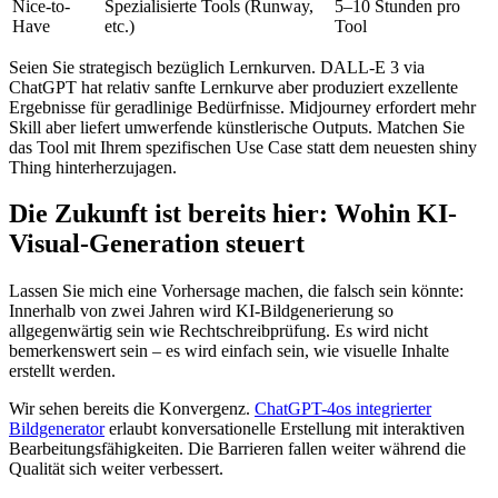
Nice-to-
Spezialisierte Tools (Runway,
5–10 Stunden pro
Have
etc.)
Tool
Seien Sie strategisch bezüglich Lernkurven. DALL-E 3 via
ChatGPT hat relativ sanfte Lernkurve aber produziert exzellente
Ergebnisse für geradlinige Bedürfnisse. Midjourney erfordert mehr
Skill aber liefert umwerfende künstlerische Outputs. Matchen Sie
das Tool mit Ihrem spezifischen Use Case statt dem neuesten shiny
Thing hinterherzujagen.
Die Zukunft ist bereits hier: Wohin KI-
Visual-Generation steuert
Lassen Sie mich eine Vorhersage machen, die falsch sein könnte:
Innerhalb von zwei Jahren wird KI-Bildgenerierung so
allgegenwärtig sein wie Rechtschreibprüfung. Es wird nicht
bemerkenswert sein – es wird einfach sein, wie visuelle Inhalte
erstellt werden.
Wir sehen bereits die Konvergenz.
ChatGPT-4os integrierter
Bildgenerator
erlaubt konversationelle Erstellung mit interaktiven
Bearbeitungsfähigkeiten. Die Barrieren fallen weiter während die
Qualität sich weiter verbessert.