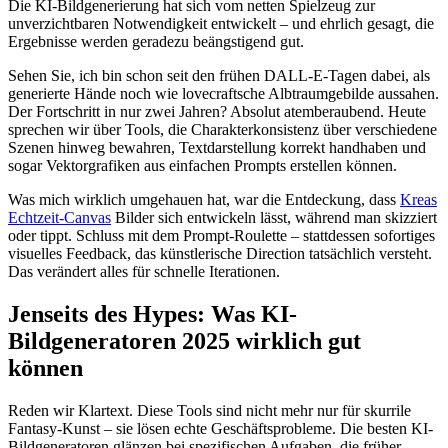
Die KI-Bildgenerierung hat sich vom netten Spielzeug zur
unverzichtbaren Notwendigkeit entwickelt – und ehrlich gesagt, die
Ergebnisse werden geradezu beängstigend gut.
Sehen Sie, ich bin schon seit den frühen DALL-E-Tagen dabei, als
generierte Hände noch wie lovecraftsche Albtraumgebilde aussahen.
Der Fortschritt in nur zwei Jahren? Absolut atemberaubend. Heute
sprechen wir über Tools, die Charakterkonsistenz über verschiedene
Szenen hinweg bewahren, Textdarstellung korrekt handhaben und
sogar Vektorgrafiken aus einfachen Prompts erstellen können.
Was mich wirklich umgehauen hat, war die Entdeckung, dass
Kreas
Echtzeit-Canvas
Bilder sich entwickeln lässt, während man skizziert
oder tippt. Schluss mit dem Prompt-Roulette – stattdessen sofortiges
visuelles Feedback, das künstlerische Direction tatsächlich versteht.
Das verändert alles für schnelle Iterationen.
Jenseits des Hypes: Was KI-
Bildgeneratoren 2025 wirklich gut
können
Reden wir Klartext. Diese Tools sind nicht mehr nur für skurrile
Fantasy-Kunst – sie lösen echte Geschäftsprobleme. Die besten KI-
Bildgeneratoren glänzen bei spezifischen Aufgaben, die früher