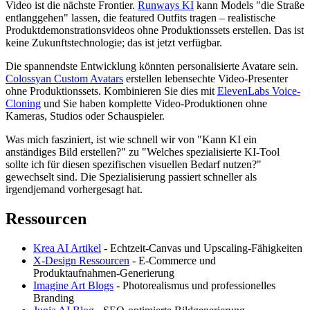
Video ist die nächste Frontier.
Runways KI
kann Models "die Straße
entlanggehen" lassen, die featured Outfits tragen – realistische
Produktdemonstrationsvideos ohne Produktionssets erstellen. Das ist
keine Zukunftstechnologie; das ist jetzt verfügbar.
Die spannendste Entwicklung könnten personalisierte Avatare sein.
Colossyan Custom Avatars
erstellen lebensechte Video-Presenter
ohne Produktionssets. Kombinieren Sie dies mit
ElevenLabs Voice-
Cloning
und Sie haben komplette Video-Produktionen ohne
Kameras, Studios oder Schauspieler.
Was mich fasziniert, ist wie schnell wir von "Kann KI ein
anständiges Bild erstellen?" zu "Welches spezialisierte KI-Tool
sollte ich für diesen spezifischen visuellen Bedarf nutzen?"
gewechselt sind. Die Spezialisierung passiert schneller als
irgendjemand vorhergesagt hat.
Ressourcen
Krea AI Artikel
- Echtzeit-Canvas und Upscaling-Fähigkeiten
X-Design Ressourcen
- E-Commerce und
Produktaufnahmen-Generierung
Imagine Art Blogs
- Photorealismus und professionelles
Branding