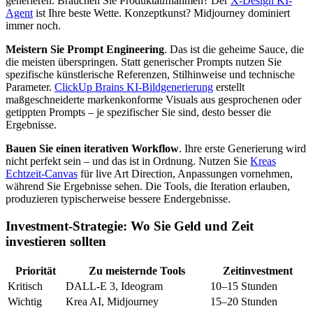
generieren. Brauchen Sie Produktaufnahmen? Der
X-Design KI-
Agent
ist Ihre beste Wette. Konzeptkunst? Midjourney dominiert
immer noch.
Meistern Sie Prompt Engineering
. Das ist die geheime Sauce, die
die meisten überspringen. Statt generischer Prompts nutzen Sie
spezifische künstlerische Referenzen, Stilhinweise und technische
Parameter.
ClickUp Brains KI-Bildgenerierung
erstellt
maßgeschneiderte markenkonforme Visuals aus gesprochenen oder
getippten Prompts – je spezifischer Sie sind, desto besser die
Ergebnisse.
Bauen Sie einen iterativen Workflow
. Ihre erste Generierung wird
nicht perfekt sein – und das ist in Ordnung. Nutzen Sie
Kreas
Echtzeit-Canvas
für live Art Direction, Anpassungen vornehmen,
während Sie Ergebnisse sehen. Die Tools, die Iteration erlauben,
produzieren typischerweise bessere Endergebnisse.
Investment-Strategie: Wo Sie Geld und Zeit
investieren sollten
Priorität
Zu meisternde Tools
Zeitinvestment
Kritisch
DALL-E 3, Ideogram
10–15 Stunden
Wichtig
Krea AI, Midjourney
15–20 Stunden