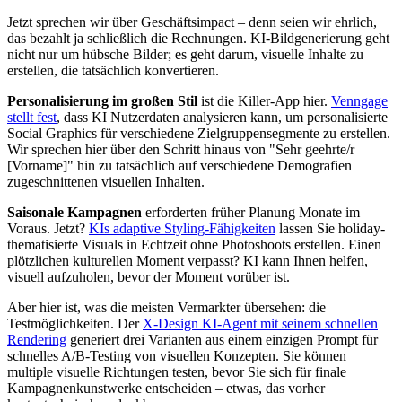
Jetzt sprechen wir über Geschäftsimpact – denn seien wir ehrlich,
das bezahlt ja schließlich die Rechnungen. KI-Bildgenerierung geht
nicht nur um hübsche Bilder; es geht darum, visuelle Inhalte zu
erstellen, die tatsächlich konvertieren.
Personalisierung im großen Stil
ist die Killer-App hier.
Venngage
stellt fest
, dass KI Nutzerdaten analysieren kann, um personalisierte
Social Graphics für verschiedene Zielgruppensegmente zu erstellen.
Wir sprechen hier über den Schritt hinaus von "Sehr geehrte/r
[Vorname]" hin zu tatsächlich auf verschiedene Demografien
zugeschnittenen visuellen Inhalten.
Saisonale Kampagnen
erforderten früher Planung Monate im
Voraus. Jetzt?
KIs adaptive Styling-Fähigkeiten
lassen Sie holiday-
thematisierte Visuals in Echtzeit ohne Photoshoots erstellen. Einen
plötzlichen kulturellen Moment verpasst? KI kann Ihnen helfen,
visuell aufzuholen, bevor der Moment vorüber ist.
Aber hier ist, was die meisten Vermarkter übersehen: die
Testmöglichkeiten. Der
X-Design KI-Agent mit seinem schnellen
Rendering
generiert drei Varianten aus einem einzigen Prompt für
schnelles A/B-Testing von visuellen Konzepten. Sie können
multiple visuelle Richtungen testen, bevor Sie sich für finale
Kampagnenkunstwerke entscheiden – etwas, das vorher