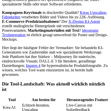
spezialisierte Skills oder teure Software erforderten.
Kampagnen-Keyvisuals
in druckreifer Qualität?
Kreas Upscaling-
Fähigkeiten
verarbeiten Bilder und Videos bis zu 22K-Auflösung.
E-Commerce-Produktaufnahmen
? Der
X-Design KI-Agent
erstellt studiogleiche Hintergründe mit verschiedenen
Posenvarianten.
Marketingmaterialien mit Text
?
Ideograms
Textintegration
ist ehrlich gesagt umwerfend für Poster und Design-
Mockups.
Hier liegt der häufigste Fehler der Vermarkter: Sie behandeln KI-
Generatoren wie Zauberstäbe statt wie spezialisierte Werkzeuge.
Jede Plattform hat ihre Stärken – Midjourney für malerische,
eindrucksvolle Visuals; DALL-E 3 für literalere, geradlinige
Darstellungen;
Imagen 4
für hyperrealistische Produktfotografie. Zu
wissen, welches Tool wann einzusetzen ist, ist bereits halb
gewonnen.
Die Tool-Landschaft: Was aktuell wirklich nützlich
ist
Tool
Am besten für
Herausragendes Feature
Echtzeit-Iteration,
Live-Canvas mit
Krea AI
Upscaling
Sofortfeedback