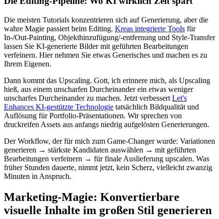
Die Editing-Pipeline: Wo KI wirklich Zeit spart
Die meisten Tutorials konzentrieren sich auf Generierung, aber die
wahre Magie passiert beim Editing.
Kreas integrierte Tools
für
In-/Out-Painting, Objekthinzufügung/-entfernung und Style-Transfer
lassen Sie KI-generierte Bilder mit geführten Bearbeitungen
verfeinern. Hier nehmen Sie etwas Generisches und machen es zu
Ihrem Eigenen.
Dann kommt das Upscaling. Gott, ich erinnere mich, als Upscaling
hieß, aus einem unscharfen Durcheinander ein etwas weniger
unscharfes Durcheinander zu machen. Jetzt verbessert
Let's
Enhances KI-gestützte Technologie
tatsächlich Bildqualität und
Auflösung für Portfolio-Präsentationen. Wir sprechen von
druckreifen Assets aus anfangs niedrig aufgelösten Generierungen.
Der Workflow, der für mich zum Game-Changer wurde: Variationen
generieren → stärkste Kandidaten auswählen → mit geführten
Bearbeitungen verfeinern → für finale Auslieferung upscalen. Was
früher Stunden dauerte, nimmt jetzt, kein Scherz, vielleicht zwanzig
Minuten in Anspruch.
Marketing-Magie: Konvertierbare
visuelle Inhalte im großen Stil generieren