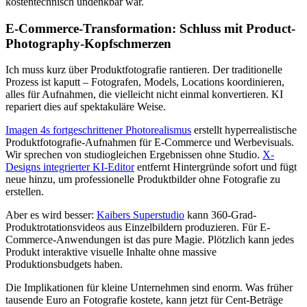
kostentechnisch undenkbar war.
E-Commerce-Transformation: Schluss mit Product-
Photography-Kopfschmerzen
Ich muss kurz über Produktfotografie rantieren. Der traditionelle
Prozess ist kaputt – Fotografen, Models, Locations koordinieren,
alles für Aufnahmen, die vielleicht nicht einmal konvertieren. KI
repariert dies auf spektakuläre Weise.
Imagen 4s fortgeschrittener Photorealismus
erstellt hyperrealistische
Produktfotografie-Aufnahmen für E-Commerce und Werbevisuals.
Wir sprechen von studiogleichen Ergebnissen ohne Studio.
X-
Designs integrierter KI-Editor
entfernt Hintergründe sofort und fügt
neue hinzu, um professionelle Produktbilder ohne Fotografie zu
erstellen.
Aber es wird besser:
Kaibers Superstudio
kann 360-Grad-
Produktrotationsvideos aus Einzelbildern produzieren. Für E-
Commerce-Anwendungen ist das pure Magie. Plötzlich kann jedes
Produkt interaktive visuelle Inhalte ohne massive
Produktionsbudgets haben.
Die Implikationen für kleine Unternehmen sind enorm. Was früher
tausende Euro an Fotografie kostete, kann jetzt für Cent-Beträge