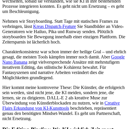
wechselten, sobald sie verstanden, wie sie KI in ihre bestehenden
Prozesse integrieren konnten. Es geht nicht um Ersetzung – es geht
um Beschleunigung.
Nehmen wir Storyboarding. Statt Tage mit statischen Frames zu
verbringen, lässt
Kreas Dispatch-Feature
Sie Standbilder an Video-
Generatoren wie Hailuo, Pika und Runway senden. Plötzlich
storyboarden Sie Bewegung innerhalb einer einzigen Plattform. Die
Zeitersparnis ist lächerlich hoch.
Charakterkonsistenz war schon immer der heilige Gral – und ehrlich
gesagt, die meisten Tools kämpfen immer noch damit. Aber
Google
Nano Banana
zeigt vielversprechende Ansätze mit mehrstufigem
iterativem Editing, das stilistische Kohärenz bewahrt. Für
Fantasyszenen und narrative Arbeiten verändert dies die
Möglichkeiten grundlegend.
Hier kommt meine kontroverse These: Die Künstler, die erfolgreich
sein werden, sind nicht jene, die KI meiden, sondern jene, die
lernen, sie zu dirigieren. DALL-E 2 als kreative Muse zur
Überwindung von Künstlerblockaden zu nutzen, wie in
Creative
Flairs Erkundung von KI-Kunsttools
beschrieben, repräsentiert
genau den benötigten Mindset-Wandel. Es geht um Partnerschaft,
nicht Ersetzung.