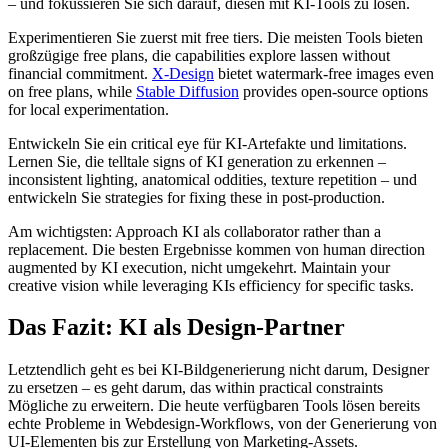
– und fokussieren Sie sich darauf, diesen mit KI-Tools zu lösen.
Experimentieren Sie zuerst mit free tiers. Die meisten Tools bieten
großzügige free plans, die capabilities explore lassen without
financial commitment.
X-Design
bietet watermark-free images even
on free plans, while
Stable Diffusion
provides open-source options
for local experimentation.
Entwickeln Sie ein critical eye für KI-Artefakte und limitations.
Lernen Sie, die telltale signs of KI generation zu erkennen –
inconsistent lighting, anatomical oddities, texture repetition – und
entwickeln Sie strategies for fixing these in post-production.
Am wichtigsten: Approach KI als collaborator rather than a
replacement. Die besten Ergebnisse kommen von human direction
augmented by KI execution, nicht umgekehrt. Maintain your
creative vision while leveraging KIs efficiency for specific tasks.
Das Fazit: KI als Design-Partner
Letztendlich geht es bei KI-Bildgenerierung nicht darum, Designer
zu ersetzen – es geht darum, das within practical constraints
Mögliche zu erweitern. Die heute verfügbaren Tools lösen bereits
echte Probleme in Webdesign-Workflows, von der Generierung von
UI-Elementen bis zur Erstellung von Marketing-Assets.