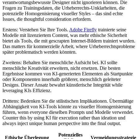
verantwortungsbewusste Designer nicht ignorieren können. Die
Fragen zu Trainingsdaten, die Urheberrechts-Unklarheiten, die
potenzielle Homogenisierung visueller Styles – das sind echte
Issues, die thoughtful consideration erfordern.
Erstens: Verstehen Sie Ihre Tools.
Adobe Firefly
trainierte seine
Modelle mit lizenziertem Content, was mehr ethische Sicherheit
bietet als Tools, die mit gescrapten Internet-Bildern trainiert wurden.
Das matters für kommerzielle Arbeit, where Urheberrechtsprobleme
später problematisch werden könnten.
Zweitens: Behalten Sie menschliche Aufsicht bei. KI sollte
menschliche Kreativität erweitern, nicht ersetzen. Die besten
Ergebnisse kommen von KI-generierten Elementen als Startpunkte
oder Komponenten innerhalb größerer, menschlich geleiteter
Designs. Dieser Ansatz bewahrt künstlerische Integrität while
leveraging KIs Effizienz.
Drittens: Bedenken Sie die stilistischen Implikationen. Übermäßige
Abhängigkeit von KI-Tools könnte zu visueller Homogenisierung
führen, wenn everyone dieselben Prompts und Modelle verwendet.
Counter this by using KI für execution rather than ideation und
always inject unique human perspective into the final output.
Potenzielles
Ethische Überlegung
Vermeidungsstrategie