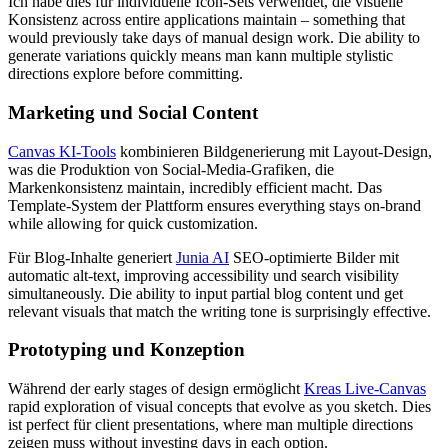
Ich habe dies für individuelle Icon-Sets verwendet, die visuelle
Konsistenz across entire applications maintain – something that
would previously take days of manual design work. Die ability to
generate variations quickly means man kann multiple stylistic
directions explore before committing.
Marketing und Social Content
Canvas KI-Tools
kombinieren Bildgenerierung mit Layout-Design,
was die Produktion von Social-Media-Grafiken, die
Markenkonsistenz maintain, incredibly efficient macht. Das
Template-System der Plattform ensures everything stays on-brand
while allowing for quick customization.
Für Blog-Inhalte generiert
Junia AI
SEO-optimierte Bilder mit
automatic alt-text, improving accessibility und search visibility
simultaneously. Die ability to input partial blog content und get
relevant visuals that match the writing tone is surprisingly effective.
Prototyping und Konzeption
Während der early stages of design ermöglicht
Kreas Live-Canvas
rapid exploration of visual concepts that evolve as you sketch. Dies
ist perfect für client presentations, where man multiple directions
zeigen muss without investing days in each option.