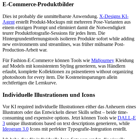
E-Commerce-Produktbilder
Dies ist probably die unmittelbarste Anwendung.
X-Designs KI-
Agent
erstellt Produkt-Mockups mit mehreren Pose-Varianten aus
einem einzigen Prompt und eliminiert damit die Notwendigkeit
teurer Produktfotografie-Sessions für jedes Item. Die
Hintergrundentfernungstools isolieren Produkte sofort while adding
new environments und streamlines, was früher mühsame Post-
Production-Arbeit war.
Für Fashion-E-Commerce können Tools wie
Midjourney
Kleidung
auf Models mit konsistentem Styling generieren, was Händlern
erlaubt, komplette Kollektionen zu präsentieren without organizing
photoshoots for every item. Die Kosteneinsparungen allein
rechtfertigen die Lernkurve.
Individuelle Illustrationen und Icons
Vor KI required individuelle Illustrationen either das Anheuern eines
Illustrators oder das Entwickeln dieser Skills selbst – beide time-
consuming und expensive options. Jetzt können Tools wie
DALL-E
3
unique illustrations based on text descriptions generieren, while
Ideogram 3.0
Icons mit perfekter Typografie-Integration erstellt.