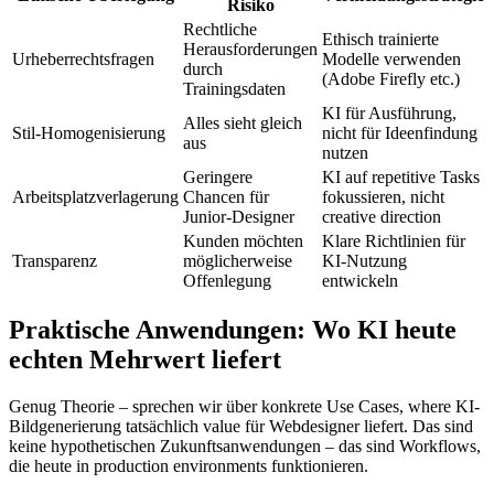
Risiko
Rechtliche
Ethisch trainierte
Herausforderungen
Urheberrechtsfragen
Modelle verwenden
durch
(Adobe Firefly etc.)
Trainingsdaten
KI für Ausführung,
Alles sieht gleich
Stil-Homogenisierung
nicht für Ideenfindung
aus
nutzen
Geringere
KI auf repetitive Tasks
Arbeitsplatzverlagerung
Chancen für
fokussieren, nicht
Junior-Designer
creative direction
Kunden möchten
Klare Richtlinien für
Transparenz
möglicherweise
KI-Nutzung
Offenlegung
entwickeln
Praktische Anwendungen: Wo KI heute
echten Mehrwert liefert
Genug Theorie – sprechen wir über konkrete Use Cases, where KI-
Bildgenerierung tatsächlich value für Webdesigner liefert. Das sind
keine hypothetischen Zukunftsanwendungen – das sind Workflows,
die heute in production environments funktionieren.