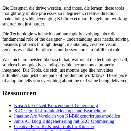
Die Designer, die thrive werden, sind those, die lernen, diese tools
thoughtfully in ihre processes zu integrieren, creative direction
maintaining while leveraging KI für execution. Es geht um working
smarter, not just harder.
Die Technologie wird sich continue rapidly evolving, aber die
fundamental role of the designer – understanding user needs, solving
business problems through design, maintaining creative vision –
remains essential. KI gibt uns nur bessere tools to fulfill that role.
Was mich am meisten überrascht hat, war nicht die technology itself,
sondern how quickly es indispensable became once properly
integrated. Die Tools, die sich just months ago like novelties
anfühlten, sind jetzt core parts of production workflows. Diese pace
of adoption tells you everything about the real value being delivered.
Ressourcen
Krea AI: Echtzeit-Konzeptkunst-Generierung
X-Design: KI-Produkt-Mockups und Bearbeitung
Imagine Art: Vergleich von KI-Bildgenerierungsmodellen
Junia AI: Blog-Bildgenerierung mit SEO-Optimierung
Creative Flair: KI-Kunst-Tools für Künstler