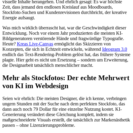
visuelle Inhalte herangehen. Und ehrlich gesagt: Es war höchste
Zeit, dass jemand den endlosen Kreislauf aus Moodboards,
Stockfoto-Suchen und Kundenrevisionen durchbricht, der kreative
Energie aufsaugt.
Was mich wirklich überrascht hat, war die Geschwindigkeit dieser
Entwicklung. Noch vor einem Jahr produzierten die meisten KI-
Bildgeneratoren verstörende Hände und fragwürdige Typografie.
Heute?
Kreas Live-Canvas
ermöglicht das Skizzieren von
Konzepten, die sich in Echtzeit entwickeln, während
Ideogram 3.0
endlich das Text-Rendering-Problem gelöst hat, das frühere Systeme
plagte. Hier geht es nicht um Ersetzung – sondern um Erweiterung,
die Designarbeit tatsächlich menschlicher macht.
Mehr als Stockfotos: Der echte Mehrwert
von KI im Webdesign
Seien wir ehrlich: Die meisten Designer, die ich kenne, verbringen
ungern Stunden mit der Suche nach dem perfekten Stockfoto, das
dann auch noch 79 Dollar für eine einzelne Nutzung kostet. KI-
Generierung verändert diese Gleichung komplett, indem sie
maßgeschneiderte Visuals erstellt, die tatsächlich zur Markenästhetik
passen – ohne Lizenzierungsprobleme.