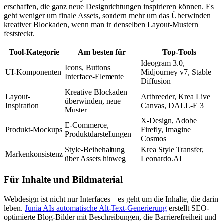
erschaffen, die ganz neue Designrichtungen inspirieren können. Es
geht weniger um finale Assets, sondern mehr um das Überwinden
kreativer Blockaden, wenn man in denselben Layout-Mustern
feststeckt.
Tool-Kategorie
Am besten für
Top-Tools
Ideogram 3.0,
Icons, Buttons,
UI-Komponenten
Midjourney v7, Stable
Interface-Elemente
Diffusion
Kreative Blockaden
Layout-
Artbreeder, Krea Live
überwinden, neue
Inspiration
Canvas, DALL-E 3
Muster
X-Design, Adobe
E-Commerce,
Produkt-Mockups
Firefly, Imagine
Produktdarstellungen
Cosmos
Style-Beibehaltung
Krea Style Transfer,
Markenkonsistenz
über Assets hinweg
Leonardo.AI
Für Inhalte und Bildmaterial
Webdesign ist nicht nur Interfaces – es geht um die Inhalte, die darin
leben.
Junia AIs automatische Alt-Text-Generierung
erstellt SEO-
optimierte Blog-Bilder mit Beschreibungen, die Barrierefreiheit und