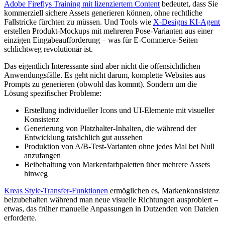
Adobe Fireflys Training mit lizenziertem Content
bedeutet, dass Sie
kommerziell sichere Assets generieren können, ohne rechtliche
Fallstricke fürchten zu müssen. Und Tools wie
X-Designs KI-Agent
erstellen Produkt-Mockups mit mehreren Pose-Varianten aus einer
einzigen Eingabeaufforderung – was für E-Commerce-Seiten
schlichtweg revolutionär ist.
Das eigentlich Interessante sind aber nicht die offensichtlichen
Anwendungsfälle. Es geht nicht darum, komplette Websites aus
Prompts zu generieren (obwohl das kommt). Sondern um die
Lösung spezifischer Probleme:
Erstellung individueller Icons und UI-Elemente mit visueller
Konsistenz
Generierung von Platzhalter-Inhalten, die während der
Entwicklung tatsächlich gut aussehen
Produktion von A/B-Test-Varianten ohne jedes Mal bei Null
anzufangen
Beibehaltung von Markenfarbpaletten über mehrere Assets
hinweg
Kreas Style-Transfer-Funktionen
ermöglichen es, Markenkonsistenz
beizubehalten während man neue visuelle Richtungen ausprobiert –
etwas, das früher manuelle Anpassungen in Dutzenden von Dateien
erforderte.