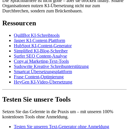
Die Sprachbarriere ist nicht gone – aber sie bröckelt finally. Smarte
Organisationen nutzen KI-Übersetzung nicht nur zum
Durchbrechen, sondern zum Brückenbauen.
Ressourcen
QuillBot KI-Schreibtools
Jasper KI-Content-Plattform
HubSpot KI-Content-Generator
Simplified KI-Blog-Schreiber
Surfer SEO Content-Analyse
Copy.ai Marketing-Text-Tools
Sudowrite Kreative Schreibunterstützung
Smartcat Übersetzungsplattform
Frase Content-Optimierung
HeyGen KI-Video-Übersetzung
Testen Sie unsere Tools
Setzen Sie das Gelernte in die Praxis um – mit unseren 100%
kostenlosen Tools ohne Anmeldung.
Testen Sie unseren Text-Generator ohne Anmeldung