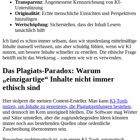
Transparenz
: Angemessene Kennzeichnung von KI-
Unterstützung
Originalität
: Echte menschliche Einsichten und Perspektiven
hinzufügen
Wertschöpfung
: Sicherstellen, dass der Inhalt Lesern
tatsächlich hilft
Ich fand es schon immer seltsam, dass wir stundenlang mittelmäßige
Inhalte manuell verfassen, uns aber schuldig fühlen, wenn wir KI
nutzen, um bessere Inhalte schneller zu erstellen. Die ethische Frage
betrifft nicht das Werkzeug – sondern wie wir es verwenden.
Das Plagiats-Paradox: Warum
„einzigartige“ Inhalte nicht immer
ethisch sind
Hier stolpern die meisten Content-Ersteller. Man kann
KI-Tools
nutzen, um Inhalte zu generieren, die Plagiatsprüfungen bestehen
,
und dennoch im Kern unoriginell bleiben. Die Software mag Wörter
und Sätze umstellen, aber die zugrundeliegenden Ideen könnten
immer noch aus bestehenden Quellen ohne ordentliche
Zuschreibung übernommen sein.
Besonders problematisch ist, wie einige KI-Tools automatisch