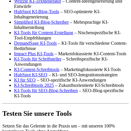
Wrizzle KI-Textgenerator
– Content-Ideengenerierung und
Entwürfe
HubSpot KI-Blog-Tools
– SEO-optimierte KI-
Inhaltsgenerierung
Simplified KI-Blog-Schreiber
– Mehrsprachige KI-
Inhaltserstellung
KI-Tools für Content-Erstellung
– Nischenspezifische KI-
Tool-Empfehlungen
DemandSage KI-Tools
– KI-Tools für verschiedene Content-
Bedürfnisse
Impact Plus KI-Tools
– Markenfokussierte KI-Content-Tools
KI-Tools für Schriftsteller
– Schreibspezifische KI-
Anwendungen
KI-Content-Schreibtools
– Marketingfokussierte KI-Tools
HubSpot KI-SEO
– KI- und SEO-Integrationsstrategien
KI für SEO
– SEO-spezifische KI-Anwendungen
KI-Schreibtools 2025
– Zukunftsorientierte KI-Schreibtools
KI-Tools für SEO-Blog-Schreiben
– SEO-Blog-spezifische
KI-Tools
Testen Sie unsere Tools
Setzen Sie das Gelernte in die Praxis um – mit unseren 100%