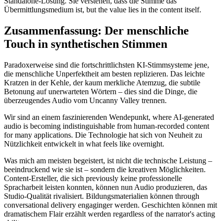
Standalone-Lösung. Sie verstehen, dass die Stimme das
Übermittlungsmedium ist, but the value lies in the content itself.
Zusammenfassung: Der menschliche
Touch in synthetischen Stimmen
Paradoxerweise sind die fortschrittlichsten KI-Stimmsysteme jene,
die menschliche Unperfektheit am besten replizieren. Das leichte
Kratzen in der Kehle, der kaum merkliche Atemzug, die subtile
Betonung auf unerwarteten Wörtern – dies sind die Dinge, die
überzeugendes Audio vom Uncanny Valley trennen.
Wir sind an einem faszinierenden Wendepunkt, where AI-generated
audio is becoming indistinguishable from human-recorded content
for many applications. Die Technologie hat sich von Neuheit zu
Nützlichkeit entwickelt in what feels like overnight.
Was mich am meisten begeistert, ist nicht die technische Leistung –
beeindruckend wie sie ist – sondern die kreativen Möglichkeiten.
Content-Ersteller, die sich previously keine professionelle
Spracharbeit leisten konnten, können nun Audio produzieren, das
Studio-Qualität rivalisiert. Bildungsmaterialien können through
conversational delivery engaginger werden. Geschichten können mit
dramatischem Flair erzählt werden regardless of the narrator's acting