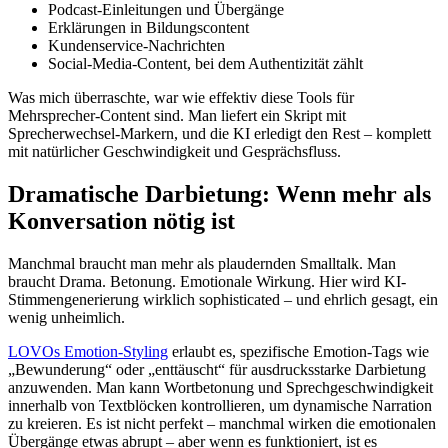
Podcast-Einleitungen und Übergänge
Erklärungen in Bildungscontent
Kundenservice-Nachrichten
Social-Media-Content, bei dem Authentizität zählt
Was mich überraschte, war wie effektiv diese Tools für
Mehrsprecher-Content sind. Man liefert ein Skript mit
Sprecherwechsel-Markern, und die KI erledigt den Rest – komplett
mit natürlicher Geschwindigkeit und Gesprächsfluss.
Dramatische Darbietung: Wenn mehr als
Konversation nötig ist
Manchmal braucht man mehr als plaudernden Smalltalk. Man
braucht Drama. Betonung. Emotionale Wirkung. Hier wird KI-
Stimmengenerierung wirklich sophisticated – und ehrlich gesagt, ein
wenig unheimlich.
LOVOs Emotion-Styling
erlaubt es, spezifische Emotion-Tags wie
„Bewunderung“ oder „enttäuscht“ für ausdrucksstarke Darbietung
anzuwenden. Man kann Wortbetonung und Sprechgeschwindigkeit
innerhalb von Textblöcken kontrollieren, um dynamische Narration
zu kreieren. Es ist nicht perfekt – manchmal wirken die emotionalen
Übergänge etwas abrupt – aber wenn es funktioniert, ist es