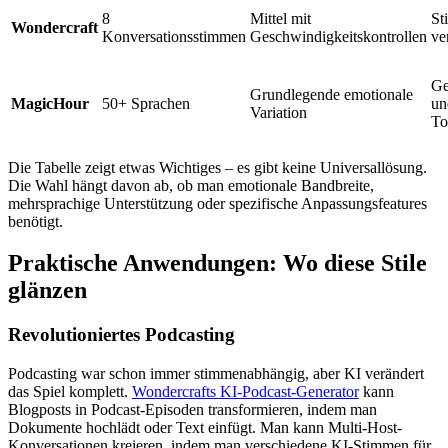
8
Mittel mit
St
Wondercraft
Konversationsstimmen
Geschwindigkeitskontrollen
ve
Ge
Grundlegende emotionale
MagicHour
50+ Sprachen
un
Variation
To
Die Tabelle zeigt etwas Wichtiges – es gibt keine Universallösung.
Die Wahl hängt davon ab, ob man emotionale Bandbreite,
mehrsprachige Unterstützung oder spezifische Anpassungsfeatures
benötigt.
Praktische Anwendungen: Wo diese Stile
glänzen
Revolutioniertes Podcasting
Podcasting war schon immer stimmenabhängig, aber KI verändert
das Spiel komplett.
Wondercrafts KI-Podcast-Generator
kann
Blogposts in Podcast-Episoden transformieren, indem man
Dokumente hochlädt oder Text einfügt. Man kann Multi-Host-
Konversationen kreieren, indem man verschiedene KI-Stimmen für