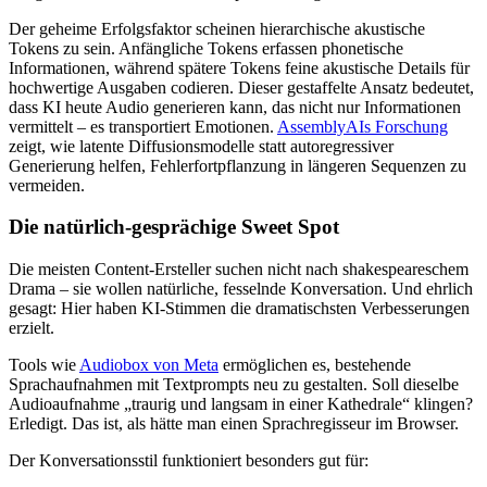
Der geheime Erfolgsfaktor scheinen hierarchische akustische
Tokens zu sein. Anfängliche Tokens erfassen phonetische
Informationen, während spätere Tokens feine akustische Details für
hochwertige Ausgaben codieren. Dieser gestaffelte Ansatz bedeutet,
dass KI heute Audio generieren kann, das nicht nur Informationen
vermittelt – es transportiert Emotionen.
AssemblyAIs Forschung
zeigt, wie latente Diffusionsmodelle statt autoregressiver
Generierung helfen, Fehlerfortpflanzung in längeren Sequenzen zu
vermeiden.
Die natürlich-gesprächige Sweet Spot
Die meisten Content-Ersteller suchen nicht nach shakespeareschem
Drama – sie wollen natürliche, fesselnde Konversation. Und ehrlich
gesagt: Hier haben KI-Stimmen die dramatischsten Verbesserungen
erzielt.
Tools wie
Audiobox von Meta
ermöglichen es, bestehende
Sprachaufnahmen mit Textprompts neu zu gestalten. Soll dieselbe
Audioaufnahme „traurig und langsam in einer Kathedrale“ klingen?
Erledigt. Das ist, als hätte man einen Sprachregisseur im Browser.
Der Konversationsstil funktioniert besonders gut für: