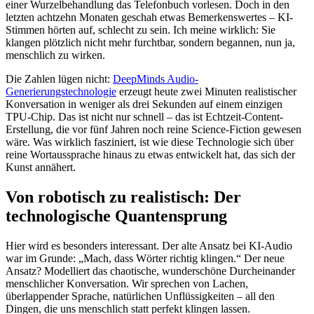
einer Wurzelbehandlung das Telefonbuch vorlesen. Doch in den
letzten achtzehn Monaten geschah etwas Bemerkenswertes – KI-
Stimmen hörten auf, schlecht zu sein. Ich meine wirklich: Sie
klangen plötzlich nicht mehr furchtbar, sondern begannen, nun ja,
menschlich zu wirken.
Die Zahlen lügen nicht:
DeepMinds Audio-
Generierungstechnologie
erzeugt heute zwei Minuten realistischer
Konversation in weniger als drei Sekunden auf einem einzigen
TPU-Chip. Das ist nicht nur schnell – das ist Echtzeit-Content-
Erstellung, die vor fünf Jahren noch reine Science-Fiction gewesen
wäre. Was wirklich fasziniert, ist wie diese Technologie sich über
reine Wortaussprache hinaus zu etwas entwickelt hat, das sich der
Kunst annähert.
Von robotisch zu realistisch: Der
technologische Quantensprung
Hier wird es besonders interessant. Der alte Ansatz bei KI-Audio
war im Grunde: „Mach, dass Wörter richtig klingen.“ Der neue
Ansatz? Modelliert das chaotische, wunderschöne Durcheinander
menschlicher Konversation. Wir sprechen von Lachen,
überlappender Sprache, natürlichen Unflüssigkeiten – all den
Dingen, die uns menschlich statt perfekt klingen lassen.