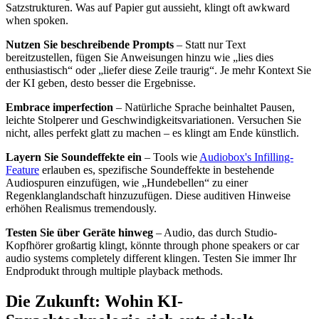
Satzstrukturen. Was auf Papier gut aussieht, klingt oft awkward
when spoken.
Nutzen Sie beschreibende Prompts
– Statt nur Text
bereitzustellen, fügen Sie Anweisungen hinzu wie „lies dies
enthusiastisch“ oder „liefer diese Zeile traurig“. Je mehr Kontext Sie
der KI geben, desto besser die Ergebnisse.
Embrace imperfection
– Natürliche Sprache beinhaltet Pausen,
leichte Stolperer und Geschwindigkeitsvariationen. Versuchen Sie
nicht, alles perfekt glatt zu machen – es klingt am Ende künstlich.
Layern Sie Soundeffekte ein
– Tools wie
Audiobox's Infilling-
Feature
erlauben es, spezifische Soundeffekte in bestehende
Audiospuren einzufügen, wie „Hundebellen“ zu einer
Regenklanglandschaft hinzuzufügen. Diese auditiven Hinweise
erhöhen Realismus tremendously.
Testen Sie über Geräte hinweg
– Audio, das durch Studio-
Kopfhörer großartig klingt, könnte through phone speakers or car
audio systems completely different klingen. Testen Sie immer Ihr
Endprodukt through multiple playback methods.
Die Zukunft: Wohin KI-