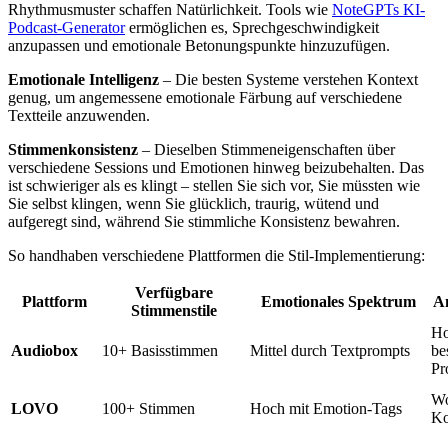
Rhythmusmuster schaffen Natürlichkeit. Tools wie
NoteGPTs KI-
Podcast-Generator
ermöglichen es, Sprechgeschwindigkeit
anzupassen und emotionale Betonungspunkte hinzuzufügen.
Emotionale Intelligenz
– Die besten Systeme verstehen Kontext
genug, um angemessene emotionale Färbung auf verschiedene
Textteile anzuwenden.
Stimmenkonsistenz
– Dieselben Stimmeneigenschaften über
verschiedene Sessions und Emotionen hinweg beizubehalten. Das
ist schwieriger als es klingt – stellen Sie sich vor, Sie müssten wie
Sie selbst klingen, wenn Sie glücklich, traurig, wütend und
aufgeregt sind, während Sie stimmliche Konsistenz bewahren.
So handhaben verschiedene Plattformen die Stil-Implementierung:
Verfügbare
Plattform
Emotionales Spektrum
A
Stimmenstile
Ho
Audiobox
10+ Basisstimmen
Mittel durch Textprompts
be
Pr
Wo
LOVO
100+ Stimmen
Hoch mit Emotion-Tags
Ko