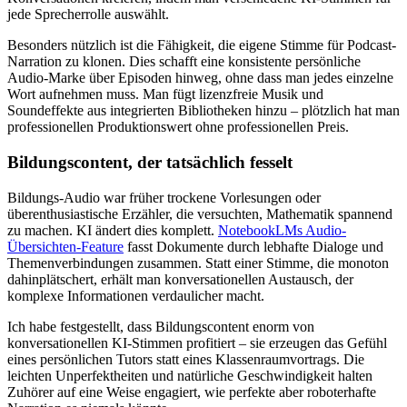
jede Sprecherrolle auswählt.
Besonders nützlich ist die Fähigkeit, die eigene Stimme für Podcast-
Narration zu klonen. Dies schafft eine konsistente persönliche
Audio-Marke über Episoden hinweg, ohne dass man jedes einzelne
Wort aufnehmen muss. Man fügt lizenzfreie Musik und
Soundeffekte aus integrierten Bibliotheken hinzu – plötzlich hat man
professionellen Produktionswert ohne professionellen Preis.
Bildungscontent, der tatsächlich fesselt
Bildungs-Audio war früher trockene Vorlesungen oder
überenthusiastische Erzähler, die versuchten, Mathematik spannend
zu machen. KI ändert dies komplett.
NotebookLMs Audio-
Übersichten-Feature
fasst Dokumente durch lebhafte Dialoge und
Themenverbindungen zusammen. Statt einer Stimme, die monoton
dahinplätschert, erhält man konversationellen Austausch, der
komplexe Informationen verdaulicher macht.
Ich habe festgestellt, dass Bildungscontent enorm von
konversationellen KI-Stimmen profitiert – sie erzeugen das Gefühl
eines persönlichen Tutors statt eines Klassenraumvortrags. Die
leichten Unperfektheiten und natürliche Geschwindigkeit halten
Zuhörer auf eine Weise engagiert, wie perfekte aber roboterhafte