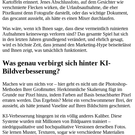
Kartoffeln erinnert. Jenes Abschlussfoto, auf dem Gesichter wie
verschmierte Flecken wirken, die Urlaubsaufnahme, die eher
Pixelkunst denn Fotografie darstellt, oder das wichtige Dokument,
das gescannt aussieht, als hätte es einen Mixer durchlaufen.
Was wäre, wenn ich Ihnen sage, dass diese vermeintlich ruinierten
Aufnahmen keineswegs verloren sind? Das gesamte Spiel hat sich
in den letzten Jahren grundlegend verändert, und ehrlich gesagt,
wird es höchste Zeit, dass jemand den Marketing-Hype beiseitelässt
und Ihnen zeigt, was tatsächlich funktioniert.
Was genau verbirgt sich hinter KI-
Bildverbesserung?
Machen wir uns nichts vor – hier geht es nicht um die Photoshop-
Methoden Ihrer Großmutter. Herkömmliche Skalierung fügt im
Grunde nur Pixel hinzu, indem Farben auf Basis benachbarter Pixel
erraten werden. Das Ergebnis? Meist ein verschwommener Brei, der
aussieht, als hätte jemand Vaseline auf Ihren Bildschirm geschmiert.
KI-Verbesserung hingegen ist ein völlig anderes Kaliber. Diese
Systeme wurden mit Millionen von Bildpaaren trainiert –
niedrigqualitative und hochqualitative Versionen derselben Fotos.
Sie lernen Muster, Texturen, sogar wie verschiedene Materialien