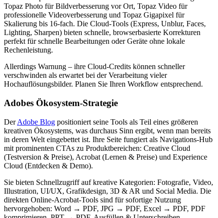
Topaz Photo für Bildverbesserung vor Ort, Topaz Video für
professionelle Videoverbesserung und Topaz Gigapixel für
Skalierung bis 16-fach. Die Cloud-Tools (Express, Unblur, Faces,
Lighting, Sharpen) bieten schnelle, browserbasierte Korrekturen
perfekt für schnelle Bearbeitungen oder Geräte ohne lokale
Rechenleistung.
Allerdings Warnung – ihre Cloud-Credits können schneller
verschwinden als erwartet bei der Verarbeitung vieler
Hochauflösungsbilder. Planen Sie Ihren Workflow entsprechend.
Adobes Ökosystem-Strategie
Der
Adobe Blog
positioniert seine Tools als Teil eines größeren
kreativen Ökosystems, was durchaus Sinn ergibt, wenn man bereits
in deren Welt eingebettet ist. Ihre Seite fungiert als Navigations-Hub
mit prominenten CTAs zu Produktbereichen: Creative Cloud
(Testversion & Preise), Acrobat (Lernen & Preise) und Experience
Cloud (Entdecken & Demo).
Sie bieten Schnellzugriff auf kreative Kategorien: Fotografie, Video,
Illustration, UI/UX, Grafikdesign, 3D & AR und Social Media. Die
direkten Online-Acrobat-Tools sind für sofortige Nutzung
hervorgehoben: Word → PDF, JPG → PDF, Excel → PDF, PDF
komprimieren, PPT → PDF, Ausfüllen & Unterschreiben.