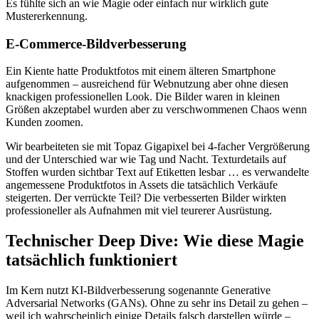
Es fühlte sich an wie Magie oder einfach nur wirklich gute
Mustererkennung.
E-Commerce-Bildverbesserung
Ein Kiente hatte Produktfotos mit einem älteren Smartphone
aufgenommen – ausreichend für Webnutzung aber ohne diesen
knackigen professionellen Look. Die Bilder waren in kleinen
Größen akzeptabel wurden aber zu verschwommenen Chaos wenn
Kunden zoomen.
Wir bearbeiteten sie mit Topaz Gigapixel bei 4-facher Vergrößerung
und der Unterschied war wie Tag und Nacht. Texturdetails auf
Stoffen wurden sichtbar Text auf Etiketten lesbar … es verwandelte
angemessene Produktfotos in Assets die tatsächlich Verkäufe
steigerten. Der verrückte Teil? Die verbesserten Bilder wirkten
professioneller als Aufnahmen mit viel teurerer Ausrüstung.
Technischer Deep Dive: Wie diese Magie
tatsächlich funktioniert
Im Kern nutzt KI-Bildverbesserung sogenannte Generative
Adversarial Networks (GANs). Ohne zu sehr ins Detail zu gehen –
weil ich wahrscheinlich einige Details falsch darstellen würde –