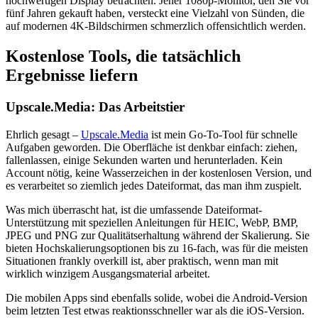
hochwertigen Display betrachten. Jener 1080p-Monitor, den Sie vor
fünf Jahren gekauft haben, versteckt eine Vielzahl von Sünden, die
auf modernen 4K-Bildschirmen schmerzlich offensichtlich werden.
Kostenlose Tools, die tatsächlich
Ergebnisse liefern
Upscale.Media: Das Arbeitstier
Ehrlich gesagt –
Upscale.Media
ist mein Go-To-Tool für schnelle
Aufgaben geworden. Die Oberfläche ist denkbar einfach: ziehen,
fallenlassen, einige Sekunden warten und herunterladen. Kein
Account nötig, keine Wasserzeichen in der kostenlosen Version, und
es verarbeitet so ziemlich jedes Dateiformat, das man ihm zuspielt.
Was mich überrascht hat, ist die umfassende Dateiformat-
Unterstützung mit speziellen Anleitungen für HEIC, WebP, BMP,
JPEG und PNG zur Qualitätserhaltung während der Skalierung. Sie
bieten Hochskalierungsoptionen bis zu 16-fach, was für die meisten
Situationen frankly overkill ist, aber praktisch, wenn man mit
wirklich winzigem Ausgangsmaterial arbeitet.
Die mobilen Apps sind ebenfalls solide, wobei die Android-Version
beim letzten Test etwas reaktionsschneller war als die iOS-Version.