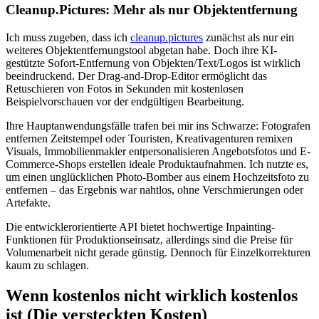
Cleanup.Pictures: Mehr als nur Objektentfernung
Ich muss zugeben, dass ich
cleanup.pictures
zunächst als nur ein
weiteres Objektentfernungstool abgetan habe. Doch ihre KI-
gestützte Sofort-Entfernung von Objekten/Text/Logos ist wirklich
beeindruckend. Der Drag-and-Drop-Editor ermöglicht das
Retuschieren von Fotos in Sekunden mit kostenlosen
Beispielvorschauen vor der endgültigen Bearbeitung.
Ihre Hauptanwendungsfälle trafen bei mir ins Schwarze: Fotografen
entfernen Zeitstempel oder Touristen, Kreativagenturen remixen
Visuals, Immobilienmakler entpersonalisieren Angebotsfotos und E-
Commerce-Shops erstellen ideale Produktaufnahmen. Ich nutzte es,
um einen unglücklichen Photo-Bomber aus einem Hochzeitsfoto zu
entfernen – das Ergebnis war nahtlos, ohne Verschmierungen oder
Artefakte.
Die entwicklerorientierte API bietet hochwertige Inpainting-
Funktionen für Produktionseinsatz, allerdings sind die Preise für
Volumenarbeit nicht gerade günstig. Dennoch für Einzelkorrekturen
kaum zu schlagen.
Wenn kostenlos nicht wirklich kostenlos
ist (Die versteckten Kosten)