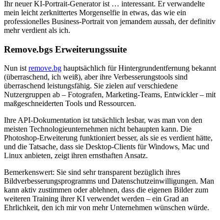
Ihr neuer KI-Portrait-Generator ist … interessant. Er verwandelte
mein leicht zerknittertes Morgenselfie in etwas, das wie ein
professionelles Business-Portrait von jemandem aussah, der definitiv
mehr verdient als ich.
Remove.bgs Erweiterungssuite
Nun ist
remove.bg
hauptsächlich für Hintergrundentfernung bekannt
(überraschend, ich weiß), aber ihre Verbesserungstools sind
überraschend leistungsfähig. Sie zielen auf verschiedene
Nutzergruppen ab – Fotografen, Marketing-Teams, Entwickler – mit
maßgeschneiderten Tools und Ressourcen.
Ihre API-Dokumentation ist tatsächlich lesbar, was man von den
meisten Technologieunternehmen nicht behaupten kann. Die
Photoshop-Erweiterung funktioniert besser, als sie es verdient hätte,
und die Tatsache, dass sie Desktop-Clients für Windows, Mac und
Linux anbieten, zeigt ihren ernsthaften Ansatz.
Bemerkenswert: Sie sind sehr transparent bezüglich ihres
Bildverbesserungsprogramms und Datenschutzeinwilligungen. Man
kann aktiv zustimmen oder ablehnen, dass die eigenen Bilder zum
weiteren Training ihrer KI verwendet werden – ein Grad an
Ehrlichkeit, den ich mir von mehr Unternehmen wünschen würde.