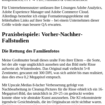
Für Unternehmensnutzer umfassen ihre Lösungen Adobe Analytics,
Adobe Experience Manager und Adobe Commerce Cloud.
Allerdings bemerkte ich einige Formatierungsprobleme mit
fehlerhaften Links auf ihrer Seite – bei einem Unternehmen dieser
Größe würde man bessere QA erwarten.
Praxisbeispiele: Vorher-Nachher-
Fallstudien
Die Rettung des Familienfotos
Meine Großmutter besaß dieses uralte Foto ihrer Eltern – die Sorte,
bei der alle vage unglücklich aussehen und das Bild mehr Risse
aufweist als Wüstenboden. Das Original maß vielleicht 5×8
Zentimeter, gescannt mit 300 DPI, was sich anhört bis man realisiert,
dass dies etwa 0,2 Megapixel entsprach.
Mit Upscale.Medias 8-facher Verbesserung gefolgt von
Nachbearbeitung in Cleanup.Pictures für die Risse erhielt ich ein 16-
Megapixel-Bild, das tatsächlich in 20×25 cm gedruckt werden
konnte ohne wie abstrakte Kunst auszusehen. Die KI rekonstruierte
irgendwie Gesichtsdetails, die im Originalscan nicht sichtbar waren.