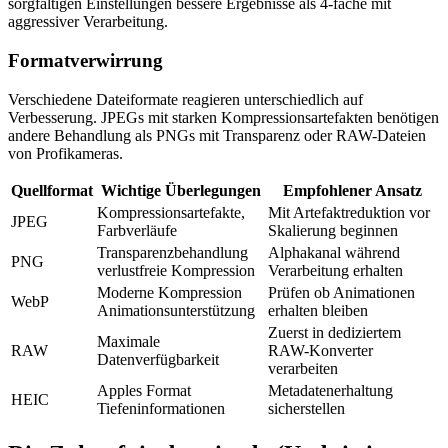
sorgfältigen Einstellungen bessere Ergebnisse als 4-fache mit
aggressiver Verarbeitung.
Formatverwirrung
Verschiedene Dateiformate reagieren unterschiedlich auf
Verbesserung. JPEGs mit starken Kompressionsartefakten benötigen
andere Behandlung als PNGs mit Transparenz oder RAW-Dateien
von Profikameras.
Quellformat
Wichtige Überlegungen
Empfohlener Ansatz
Kompressionsartefakte,
Mit Artefaktreduktion vor
JPEG
Farbverläufe
Skalierung beginnen
Transparenzbehandlung
Alphakanal während
PNG
verlustfreie Kompression
Verarbeitung erhalten
Moderne Kompression
Prüfen ob Animationen
WebP
Animationsunterstützung
erhalten bleiben
Zuerst in dediziertem
Maximale
RAW
RAW-Konverter
Datenverfügbarkeit
verarbeiten
Apples Format
Metadatenerhaltung
HEIC
Tiefeninformationen
sicherstellen