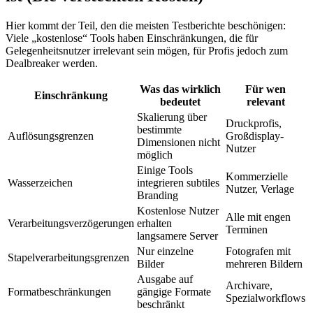
Hier kommt der Teil, den die meisten Testberichte beschönigen:
Viele „kostenlose“ Tools haben Einschränkungen, die für
Gelegenheitsnutzer irrelevant sein mögen, für Profis jedoch zum
Dealbreaker werden.
Was das wirklich
Für wen
Einschränkung
bedeutet
relevant
Skalierung über
Druckprofis,
bestimmte
Auflösungsgrenzen
Großdisplay-
Dimensionen nicht
Nutzer
möglich
Einige Tools
Kommerzielle
Wasserzeichen
integrieren subtiles
Nutzer, Verlage
Branding
Kostenlose Nutzer
Alle mit engen
Verarbeitungsverzögerungen
erhalten
Terminen
langsamere Server
Nur einzelne
Fotografen mit
Stapelverarbeitungsgrenzen
Bilder
mehreren Bildern
Ausgabe auf
Archivare,
Formatbeschränkungen
gängige Formate
Spezialworkflows
beschränkt