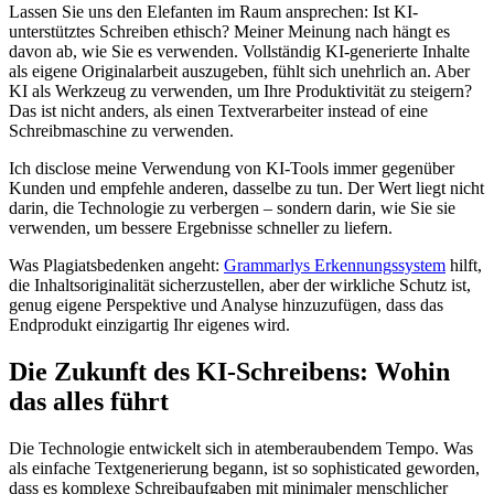
Lassen Sie uns den Elefanten im Raum ansprechen: Ist KI-
unterstütztes Schreiben ethisch? Meiner Meinung nach hängt es
davon ab, wie Sie es verwenden. Vollständig KI-generierte Inhalte
als eigene Originalarbeit auszugeben, fühlt sich unehrlich an. Aber
KI als Werkzeug zu verwenden, um Ihre Produktivität zu steigern?
Das ist nicht anders, als einen Textverarbeiter instead of eine
Schreibmaschine zu verwenden.
Ich disclose meine Verwendung von KI-Tools immer gegenüber
Kunden und empfehle anderen, dasselbe zu tun. Der Wert liegt nicht
darin, die Technologie zu verbergen – sondern darin, wie Sie sie
verwenden, um bessere Ergebnisse schneller zu liefern.
Was Plagiatsbedenken angeht:
Grammarlys Erkennungssystem
hilft,
die Inhaltsoriginalität sicherzustellen, aber der wirkliche Schutz ist,
genug eigene Perspektive und Analyse hinzuzufügen, dass das
Endprodukt einzigartig Ihr eigenes wird.
Die Zukunft des KI-Schreibens: Wohin
das alles führt
Die Technologie entwickelt sich in atemberaubendem Tempo. Was
als einfache Textgenerierung begann, ist so sophisticated geworden,
dass es komplexe Schreibaufgaben mit minimaler menschlicher