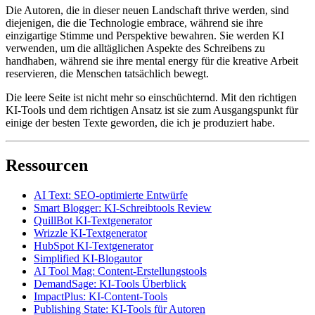
Die Autoren, die in dieser neuen Landschaft thrive werden, sind
diejenigen, die die Technologie embrace, während sie ihre
einzigartige Stimme und Perspektive bewahren. Sie werden KI
verwenden, um die alltäglichen Aspekte des Schreibens zu
handhaben, während sie ihre mental energy für die kreative Arbeit
reservieren, die Menschen tatsächlich bewegt.
Die leere Seite ist nicht mehr so einschüchternd. Mit den richtigen
KI-Tools und dem richtigen Ansatz ist sie zum Ausgangspunkt für
einige der besten Texte geworden, die ich je produziert habe.
Ressourcen
AI Text: SEO-optimierte Entwürfe
Smart Blogger: KI-Schreibtools Review
QuillBot KI-Textgenerator
Wrizzle KI-Textgenerator
HubSpot KI-Textgenerator
Simplified KI-Blogautor
AI Tool Mag: Content-Erstellungstools
DemandSage: KI-Tools Überblick
ImpactPlus: KI-Content-Tools
Publishing State: KI-Tools für Autoren