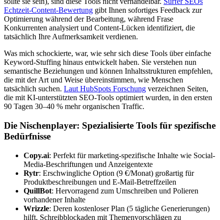
sollte sie sein), sind diese Tools nicht verhandelbar.
Surfer SEOs
Echtzeit-Content-Bewertung
gibt Ihnen sofortiges Feedback zur
Optimierung während der Bearbeitung, während Frase
Konkurrenten analysiert und Content-Lücken identifiziert, die
tatsächlich Ihre Aufmerksamkeit verdienen.
Was mich schockierte, war, wie sehr sich diese Tools über einfache
Keyword-Stuffing hinaus entwickelt haben. Sie verstehen nun
semantische Beziehungen und können Inhaltsstrukturen empfehlen,
die mit der Art und Weise übereinstimmen, wie Menschen
tatsächlich suchen.
Laut HubSpots Forschung
verzeichnen Seiten,
die mit KI-unterstützten SEO-Tools optimiert wurden, in den ersten
90 Tagen 30–40 % mehr organischen Traffic.
Die Nischenplayer: Spezialisierte Tools für spezifische
Bedürfnisse
Copy.ai
: Perfekt für marketing-spezifische Inhalte wie Social-
Media-Beschriftungen und Anzeigentexte
Rytr
: Erschwingliche Option (9 €/Monat) großartig für
Produktbeschreibungen und E-Mail-Betreffzeilen
QuillBot
: Hervorragend zum Umschreiben und Polieren
vorhandener Inhalte
Wrizzle
: Deren kostenloser Plan (5 tägliche Generierungen)
hilft, Schreibblockaden mit Themenvorschlägen zu