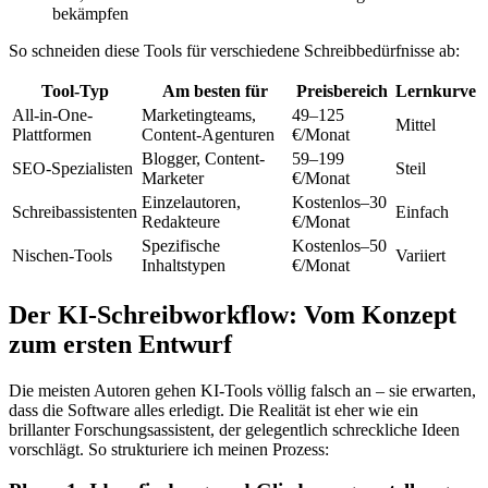
bekämpfen
So schneiden diese Tools für verschiedene Schreibbedürfnisse ab:
Tool-Typ
Am besten für
Preisbereich
Lernkurve
All-in-One-
Marketingteams,
49–125
Mittel
Plattformen
Content-Agenturen
€/Monat
Blogger, Content-
59–199
SEO-Spezialisten
Steil
Marketer
€/Monat
Einzelautoren,
Kostenlos–30
Schreibassistenten
Einfach
Redakteure
€/Monat
Spezifische
Kostenlos–50
Nischen-Tools
Variiert
Inhaltstypen
€/Monat
Der KI-Schreibworkflow: Vom Konzept
zum ersten Entwurf
Die meisten Autoren gehen KI-Tools völlig falsch an – sie erwarten,
dass die Software alles erledigt. Die Realität ist eher wie ein
brillanter Forschungsassistent, der gelegentlich schreckliche Ideen
vorschlägt. So strukturiere ich meinen Prozess: