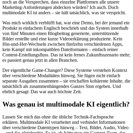
noch an die Versprechen, dass einzelne Plattformen alle unsere
Marketing-Anforderungen abdecken würden? Ich auch. Doch
multimodale KI ist anders – sie hält tatsächlich, was sie verspricht.
Was mich wirklich verblüfft hat, war eine Demo, bei der jemand ein
Produkt in einfachem Englisch beschrieb und das System innerhalb
von fünf Minuten einen Blogbeitrag generierte, unterstützende
Bilder erstellte und eine kurze Videoerklärung produzierte. Kein
Hin-und-Her-Wechseln zwischen fünfzehn verschiedenen Apps,
kein Kampf mit inkompatiblen Dateiformaten – einfach reiner
Content-Erstellungsfluss. Das ist kein fernes Zukunftsszenario mehr;
es passiert genau jetzt in allen Branchen.
Der eigentliche Game-Changer? Diese Systeme verstehen Kontext
über verschiedene Modalitäten hinweg. Sie fügen nicht einfach
separate Ausgaben zusammen – sie erschaffen kohärente Inhalte, die
tatsächlich als zusammenhängendes Ganzes Sinn ergeben. Und
ehrlich gesagt: Das war auch höchste Zeit.
Was genau ist multimodale KI eigentlich?
Lassen Sie mich das ohne die übliche Technik-Fachsprache
erklären. Multimodale KI verarbeitet und verbindet Informationen
über verschiedene Datentypen hinweg – Text, Bilder, Audio, Video
– und das gleichzeitig. Es ist, als hätte man ein Content-Team, das