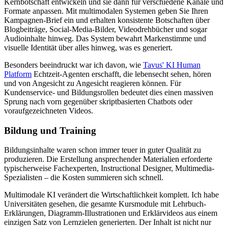
Kernbotschaft entwickeln und sie dann für verschiedene Kanäle und
Formate anpassen. Mit multimodalen Systemen geben Sie Ihren
Kampagnen-Brief ein und erhalten konsistente Botschaften über
Blogbeiträge, Social-Media-Bilder, Videodrehbücher und sogar
Audioinhalte hinweg. Das System bewahrt Markenstimme und
visuelle Identität über alles hinweg, was es generiert.
Besonders beeindruckt war ich davon, wie
Tavus' KI Human
Platform
Echtzeit-Agenten erschafft, die lebensecht sehen, hören
und von Angesicht zu Angesicht reagieren können. Für
Kundenservice- und Bildungsrollen bedeutet dies einen massiven
Sprung nach vorn gegenüber skriptbasierten Chatbots oder
voraufgezeichneten Videos.
Bildung und Training
Bildungsinhalte waren schon immer teuer in guter Qualität zu
produzieren. Die Erstellung ansprechender Materialien erforderte
typischerweise Fachexperten, Instructional Designer, Multimedia-
Spezialisten – die Kosten summieren sich schnell.
Multimodale KI verändert die Wirtschaftlichkeit komplett. Ich habe
Universitäten gesehen, die gesamte Kursmodule mit Lehrbuch-
Erklärungen, Diagramm-Illustrationen und Erklärvideos aus einem
einzigen Satz von Lernzielen generierten. Der Inhalt ist nicht nur