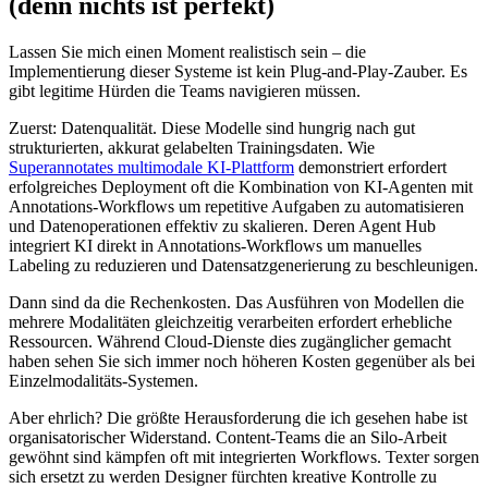
(denn nichts ist perfekt)
Lassen Sie mich einen Moment realistisch sein – die
Implementierung dieser Systeme ist kein Plug-and-Play-Zauber. Es
gibt legitime Hürden die Teams navigieren müssen.
Zuerst: Datenqualität. Diese Modelle sind hungrig nach gut
strukturierten, akkurat gelabelten Trainingsdaten. Wie
Superannotates multimodale KI-Plattform
demonstriert erfordert
erfolgreiches Deployment oft die Kombination von KI-Agenten mit
Annotations-Workflows um repetitive Aufgaben zu automatisieren
und Datenoperationen effektiv zu skalieren. Deren Agent Hub
integriert KI direkt in Annotations-Workflows um manuelles
Labeling zu reduzieren und Datensatzgenerierung zu beschleunigen.
Dann sind da die Rechenkosten. Das Ausführen von Modellen die
mehrere Modalitäten gleichzeitig verarbeiten erfordert erhebliche
Ressourcen. Während Cloud-Dienste dies zugänglicher gemacht
haben sehen Sie sich immer noch höheren Kosten gegenüber als bei
Einzelmodalitäts-Systemen.
Aber ehrlich? Die größte Herausforderung die ich gesehen habe ist
organisatorischer Widerstand. Content-Teams die an Silo-Arbeit
gewöhnt sind kämpfen oft mit integrierten Workflows. Texter sorgen
sich ersetzt zu werden Designer fürchten kreative Kontrolle zu