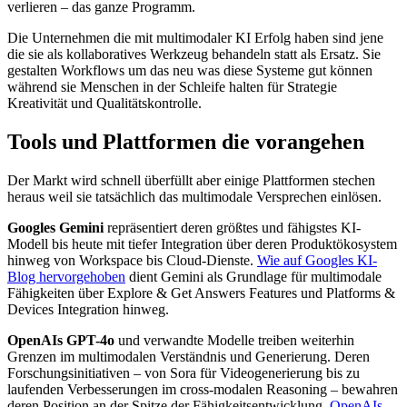
verlieren – das ganze Programm.
Die Unternehmen die mit multimodaler KI Erfolg haben sind jene
die sie als kollaboratives Werkzeug behandeln statt als Ersatz. Sie
gestalten Workflows um das neu was diese Systeme gut können
während sie Menschen in der Schleife halten für Strategie
Kreativität und Qualitätskontrolle.
Tools und Plattformen die vorangehen
Der Markt wird schnell überfüllt aber einige Plattformen stechen
heraus weil sie tatsächlich das multimodale Versprechen einlösen.
Googles Gemini
repräsentiert deren größtes und fähigstes KI-
Modell bis heute mit tiefer Integration über deren Produktökosystem
hinweg von Workspace bis Cloud-Dienste.
Wie auf Googles KI-
Blog hervorgehoben
dient Gemini als Grundlage für multimodale
Fähigkeiten über Explore & Get Answers Features und Platforms &
Devices Integration hinweg.
OpenAIs GPT-4o
und verwandte Modelle treiben weiterhin
Grenzen im multimodalen Verständnis und Generierung. Deren
Forschungsinitiativen – von Sora für Videogenerierung bis zu
laufenden Verbesserungen im cross-modalen Reasoning – bewahren
deren Position an der Spitze der Fähigkeitsentwicklung.
OpenAIs