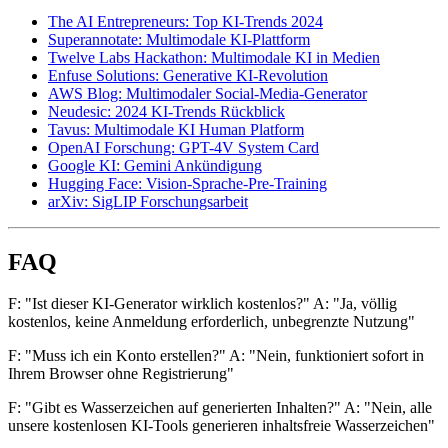
The AI Entrepreneurs: Top KI-Trends 2024
Superannotate: Multimodale KI-Plattform
Twelve Labs Hackathon: Multimodale KI in Medien
Enfuse Solutions: Generative KI-Revolution
AWS Blog: Multimodaler Social-Media-Generator
Neudesic: 2024 KI-Trends Rückblick
Tavus: Multimodale KI Human Platform
OpenAI Forschung: GPT-4V System Card
Google KI: Gemini Ankündigung
Hugging Face: Vision-Sprache-Pre-Training
arXiv: SigLIP Forschungsarbeit
FAQ
F: "Ist dieser KI-Generator wirklich kostenlos?" A: "Ja, völlig
kostenlos, keine Anmeldung erforderlich, unbegrenzte Nutzung"
F: "Muss ich ein Konto erstellen?" A: "Nein, funktioniert sofort in
Ihrem Browser ohne Registrierung"
F: "Gibt es Wasserzeichen auf generierten Inhalten?" A: "Nein, alle
unsere kostenlosen KI-Tools generieren inhaltsfreie Wasserzeichen"