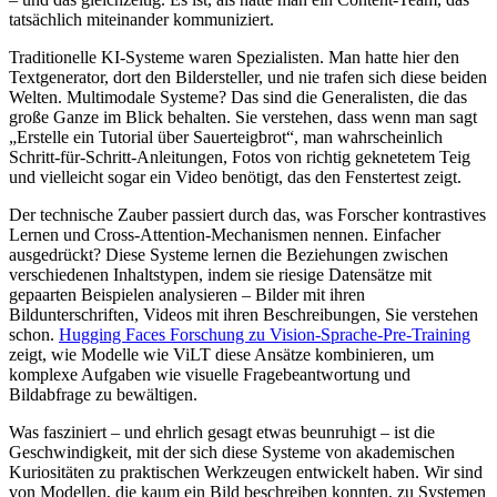
tatsächlich miteinander kommuniziert.
Traditionelle KI-Systeme waren Spezialisten. Man hatte hier den
Textgenerator, dort den Bildersteller, und nie trafen sich diese beiden
Welten. Multimodale Systeme? Das sind die Generalisten, die das
große Ganze im Blick behalten. Sie verstehen, dass wenn man sagt
„Erstelle ein Tutorial über Sauerteigbrot“, man wahrscheinlich
Schritt-für-Schritt-Anleitungen, Fotos von richtig geknetetem Teig
und vielleicht sogar ein Video benötigt, das den Fenstertest zeigt.
Der technische Zauber passiert durch das, was Forscher kontrastives
Lernen und Cross-Attention-Mechanismen nennen. Einfacher
ausgedrückt? Diese Systeme lernen die Beziehungen zwischen
verschiedenen Inhaltstypen, indem sie riesige Datensätze mit
gepaarten Beispielen analysieren – Bilder mit ihren
Bildunterschriften, Videos mit ihren Beschreibungen, Sie verstehen
schon.
Hugging Faces Forschung zu Vision-Sprache-Pre-Training
zeigt, wie Modelle wie ViLT diese Ansätze kombinieren, um
komplexe Aufgaben wie visuelle Fragebeantwortung und
Bildabfrage zu bewältigen.
Was fasziniert – und ehrlich gesagt etwas beunruhigt – ist die
Geschwindigkeit, mit der sich diese Systeme von akademischen
Kuriositäten zu praktischen Werkzeugen entwickelt haben. Wir sind
von Modellen, die kaum ein Bild beschreiben konnten, zu Systemen