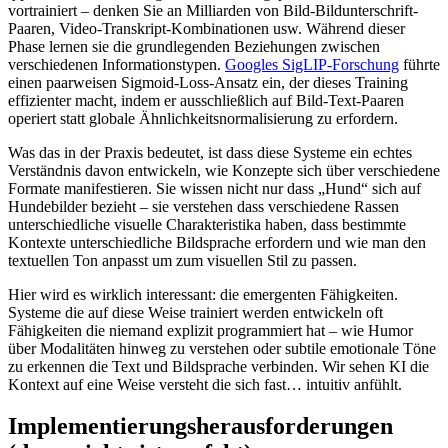
vortrainiert – denken Sie an Milliarden von Bild-Bildunterschrift-
Paaren, Video-Transkript-Kombinationen usw. Während dieser
Phase lernen sie die grundlegenden Beziehungen zwischen
verschiedenen Informationstypen.
Googles SigLIP-Forschung
führte
einen paarweisen Sigmoid-Loss-Ansatz ein, der dieses Training
effizienter macht, indem er ausschließlich auf Bild-Text-Paaren
operiert statt globale Ähnlichkeitsnormalisierung zu erfordern.
Was das in der Praxis bedeutet, ist dass diese Systeme ein echtes
Verständnis davon entwickeln, wie Konzepte sich über verschiedene
Formate manifestieren. Sie wissen nicht nur dass „Hund“ sich auf
Hundebilder bezieht – sie verstehen dass verschiedene Rassen
unterschiedliche visuelle Charakteristika haben, dass bestimmte
Kontexte unterschiedliche Bildsprache erfordern und wie man den
textuellen Ton anpasst um zum visuellen Stil zu passen.
Hier wird es wirklich interessant: die emergenten Fähigkeiten.
Systeme die auf diese Weise trainiert werden entwickeln oft
Fähigkeiten die niemand explizit programmiert hat – wie Humor
über Modalitäten hinweg zu verstehen oder subtile emotionale Töne
zu erkennen die Text und Bildsprache verbinden. Wir sehen KI die
Kontext auf eine Weise versteht die sich fast… intuitiv anfühlt.
Implementierungsherausforderungen