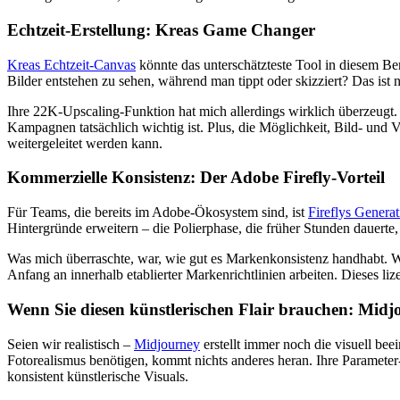
Echtzeit-Erstellung: Kreas Game Changer
Kreas Echtzeit-Canvas
könnte das unterschätzteste Tool in diesem Be
Bilder entstehen zu sehen, während man tippt oder skizziert? Das ist
Ihre 22K-Upscaling-Funktion hat mich allerdings wirklich überzeugt. 
Kampagnen tatsächlich wichtig ist. Plus, die Möglichkeit, Bild- und
weitergeleitet werden kann.
Kommerzielle Konsistenz: Der Adobe Firefly-Vorteil
Für Teams, die bereits im Adobe-Ökosystem sind, ist
Fireflys Generat
Hintergründe erweitern – die Polierphase, die früher Stunden dauerte, 
Was mich überraschte, war, wie gut es Markenkonsistenz handhabt. Währ
Anfang an innerhalb etablierter Markenrichtlinien arbeiten. Dieses l
Wenn Sie diesen künstlerischen Flair brauchen: Mid
Seien wir realistisch –
Midjourney
erstellt immer noch die visuell be
Fotorealismus benötigen, kommt nichts anderes heran. Ihre Parameter
konsistent künstlerische Visuals.