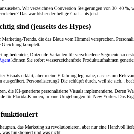
bsch anzusehen. Wir verzeichnen Conversion-Steigerungen von 30–40 %, 
reichen? Das war bisher der heilige Gral – bis jetzt.
htig sind (jenseits des Hypes)
Marketing-Trends, die das Blaue vom Himmel versprechen. Personalisier
e Gleichung komplett.
keting bedeutete, Dutzende Varianten für verschiedene Segmente zu ers
Agent
können Sie sofort wasserzeichenfreie Produktaufnahmen generiere
rter Visuals erklärt, aber meine Erfahrung legt nahe, dass es um Relev
sgefiltert. Personalisierung? Die schlüpft durch, weil sie sich... beabs
, die KI-generierte personalisierte Visuals implementierte. Deren War
ünde für Florida-Kunden, urbane Umgebungen für New Yorker. Das Ergeb
 funktioniert
upten, das Marketing zu revolutionieren, aber nur eine Handvoll liefe
, was funktioniert und was nicht.