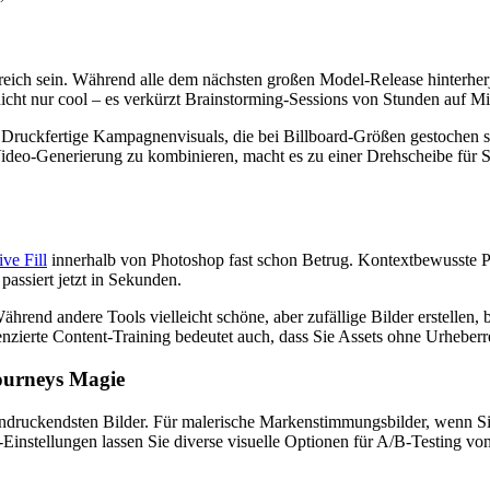
reich sein. Während alle dem nächsten großen Model-Release hinterherj
 nicht nur cool – es verkürzt Brainstorming-Sessions von Stunden auf M
Druckfertige Kampagnenvisuals, die bei Billboard-Größen gestochen scha
 Video-Generierung zu kombinieren, macht es zu einer Drehscheibe für 
ive Fill
innerhalb von Photoshop fast schon Betrug. Kontextbewusste 
passiert jetzt in Sekunden.
end andere Tools vielleicht schöne, aber zufällige Bilder erstellen, b
izenzierte Content-Training bedeutet auch, dass Sie Assets ohne Urhebe
journeys Magie
eindruckendsten Bilder. Für malerische Markenstimmungsbilder, wenn Sie
-Einstellungen lassen Sie diverse visuelle Optionen für A/B-Testing vo