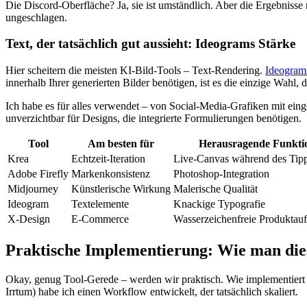
Die Discord-Oberfläche? Ja, sie ist umständlich. Aber die Ergebniss
ungeschlagen.
Text, der tatsächlich gut aussieht: Ideograms Stärke
Hier scheitern die meisten KI-Bild-Tools – Text-Rendering.
Ideogram
innerhalb Ihrer generierten Bilder benötigen, ist es die einzige Wahl, d
Ich habe es für alles verwendet – von Social-Media-Grafiken mit eing
unverzichtbar für Designs, die integrierte Formulierungen benötigen.
Tool
Am besten für
Herausragende Funkti
Krea
Echtzeit-Iteration
Live-Canvas während des Tip
Adobe Firefly
Markenkonsistenz
Photoshop-Integration
Midjourney
Künstlerische Wirkung
Malerische Qualität
Ideogram
Textelemente
Knackige Typografie
X-Design
E-Commerce
Wasserzeichenfreie Produkta
Praktische Implementierung: Wie man di
Okay, genug Tool-Gerede – werden wir praktisch. Wie implementiert m
Irrtum) habe ich einen Workflow entwickelt, der tatsächlich skaliert.