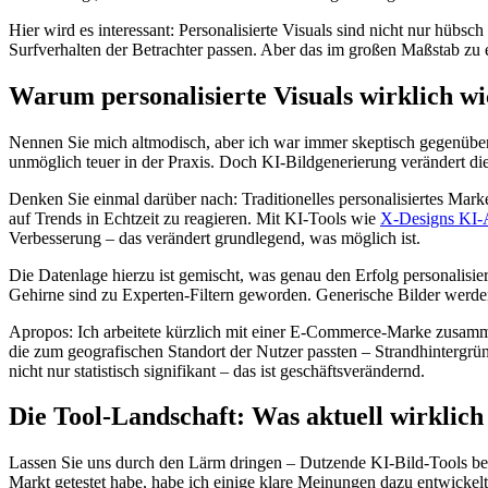
Hier wird es interessant: Personalisierte Visuals sind nicht nur hü
Surfverhalten der Betrachter passen. Aber das im großen Maßstab zu er
Warum personalisierte Visuals wirklich wic
Nennen Sie mich altmodisch, aber ich war immer skeptisch gegenüber 
unmöglich teuer in der Praxis. Doch KI-Bildgenerierung verändert di
Denken Sie einmal darüber nach: Traditionelles personalisiertes Mar
auf Trends in Echtzeit zu reagieren. Mit KI-Tools wie
X-Designs KI-
Verbesserung – das verändert grundlegend, was möglich ist.
Die Datenlage hierzu ist gemischt, was genau den Erfolg personalisie
Gehirne sind zu Experten-Filtern geworden. Generische Bilder werden au
Apropos: Ich arbeitete kürzlich mit einer E-Commerce-Marke zusammen
die zum geografischen Standort der Nutzer passten – Strandhintergr
nicht nur statistisch signifikant – das ist geschäftsverändernd.
Die Tool-Landschaft: Was aktuell wirklich
Lassen Sie uns durch den Lärm dringen – Dutzende KI-Bild-Tools beha
Markt getestet habe, habe ich einige klare Meinungen dazu entwickelt