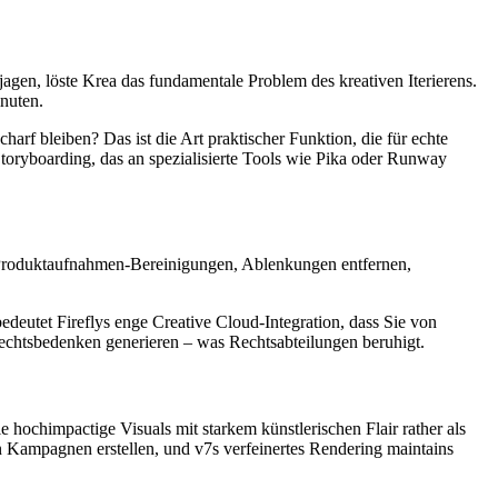
agen, löste Krea das fundamentale Problem des kreativen Iterierens.
inuten.
rf bleiben? Das ist die Art praktischer Funktion, die für echte
Storyboarding, das an spezialisierte Tools wie Pika oder Runway
Produktaufnahmen-Bereinigungen, Ablenkungen entfernen,
edeutet Fireflys enge Creative Cloud-Integration, dass Sie von
rrechtsbedenken generieren – was Rechtsabteilungen beruhigt.
 hochimpactige Visuals mit starkem künstlerischen Flair rather als
n Kampagnen erstellen, und v7s verfeinertes Rendering maintains