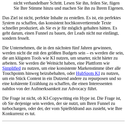
nicht verhandelbare Schritt. Lesen Sie ihn, feilen Sie, fügen
Sie Ihre Stimme hinzu und machen Sie ihn zu Ihrem Eigenen.
Das Ziel ist nicht, perfekte Inhalte zu erstellen. Es ist, ein perfektes
System
zu schaffen, das konsistent hochkonvertierende Texte
schneller produziert, als Sie es je für möglich gehalten hätten. Es
geht darum, einen Funnel zu bauen, der Leads nicht nur einfängt,
sondern fesselt.
Die Unternehmen, die in den nächsten fünf Jahren gewinnen,
werden nicht die mit den größten Budgets sein – es werden die sein,
die am klügsten Tools wie KI nutzen, um smarter, nicht härter zu
arbeiten. Sie werden die Weitsicht haben, eine Plattform wie
Simplified
zu nutzen, um eine konsistente Markenstimme über alle
Touchpoints hinweg beizubehalten, oder
HubSpots KI
zu nutzen,
um ein Stück Content in ein Dutzend andere zu repurposen und so
eine kohärente Erzählung zu schaffen, die einen Interessenten
nahtlos von der Aufmerksamkeit zur Advocacy führt.
Die Frage ist nicht, ob KI-Copywriting ein Hype ist. Die Frage ist,
ob Sie derjenige sein werden, der sie nutzt, um Ihren Funnel zu
turbochargen, oder der, der vom Spielfeldrand aus zusieht, wie Ihre
Konkurrenz es tut.