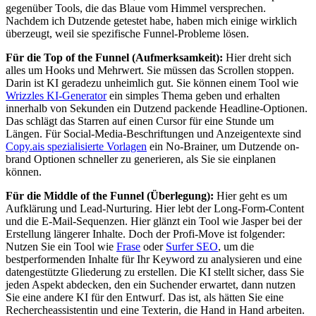
gegenüber Tools, die das Blaue vom Himmel versprechen.
Nachdem ich Dutzende getestet habe, haben mich einige wirklich
überzeugt, weil sie spezifische Funnel-Probleme lösen.
Für die Top of the Funnel (Aufmerksamkeit):
Hier dreht sich
alles um Hooks und Mehrwert. Sie müssen das Scrollen stoppen.
Darin ist KI geradezu unheimlich gut. Sie können einem Tool wie
Wrizzles KI-Generator
ein simples Thema geben und erhalten
innerhalb von Sekunden ein Dutzend packende Headline-Optionen.
Das schlägt das Starren auf einen Cursor für eine Stunde um
Längen. Für Social-Media-Beschriftungen und Anzeigentexte sind
Copy.ais spezialisierte Vorlagen
ein No-Brainer, um Dutzende on-
brand Optionen schneller zu generieren, als Sie sie einplanen
können.
Für die Middle of the Funnel (Überlegung):
Hier geht es um
Aufklärung und Lead-Nurturing. Hier lebt der Long-Form-Content
und die E-Mail-Sequenzen. Hier glänzt ein Tool wie Jasper bei der
Erstellung längerer Inhalte. Doch der Profi-Move ist folgender:
Nutzen Sie ein Tool wie
Frase
oder
Surfer SEO
, um die
bestperformenden Inhalte für Ihr Keyword zu analysieren und eine
datengestützte Gliederung zu erstellen. Die KI stellt sicher, dass Sie
jeden Aspekt abdecken, den ein Suchender erwartet, dann nutzen
Sie eine andere KI für den Entwurf. Das ist, als hätten Sie eine
Rechercheassistentin und eine Texterin, die Hand in Hand arbeiten.