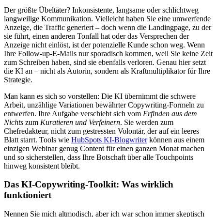
Der größte Übeltäter? Inkonsistente, langsame oder schlichtweg
langweilige Kommunikation. Vielleicht haben Sie eine umwerfende
Anzeige, die Traffic generiert – doch wenn die Landingpage, zu der
sie führt, einen anderen Tonfall hat oder das Versprechen der
Anzeige nicht einlöst, ist der potenzielle Kunde schon weg. Wenn
Ihre Follow-up-E-Mails nur sporadisch kommen, weil Sie keine Zeit
zum Schreiben haben, sind sie ebenfalls verloren. Genau hier setzt
die KI an – nicht als Autorin, sondern als Kraftmultiplikator für Ihre
Strategie.
Man kann es sich so vorstellen: Die KI übernimmt die schwere
Arbeit, unzählige Variationen bewährter Copywriting-Formeln zu
entwerfen. Ihre Aufgabe verschiebt sich vom
Erfinden aus dem
Nichts
zum
Kuratieren und Verfeinern
. Sie werden zum
Chefredakteur, nicht zum gestressten Volontär, der auf ein leeres
Blatt starrt. Tools wie
HubSpots KI-Blogwriter
können aus einem
einzigen Webinar genug Content für einen ganzen Monat machen
und so sicherstellen, dass Ihre Botschaft über alle Touchpoints
hinweg konsistent bleibt.
Das KI-Copywriting-Toolkit: Was wirklich
funktioniert
Nennen Sie mich altmodisch, aber ich war schon immer skeptisch