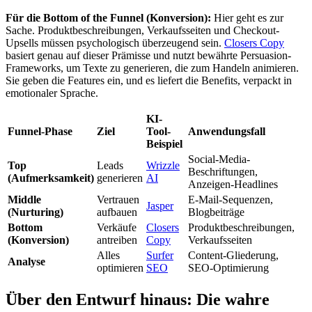
Für die Bottom of the Funnel (Konversion):
Hier geht es zur
Sache. Produktbeschreibungen, Verkaufsseiten und Checkout-
Upsells müssen psychologisch überzeugend sein.
Closers Copy
basiert genau auf dieser Prämisse und nutzt bewährte Persuasion-
Frameworks, um Texte zu generieren, die zum Handeln animieren.
Sie geben die Features ein, und es liefert die Benefits, verpackt in
emotionaler Sprache.
KI-
Funnel-Phase
Ziel
Tool-
Anwendungsfall
Beispiel
Social-Media-
Top
Leads
Wrizzle
Beschriftungen,
(Aufmerksamkeit)
generieren
AI
Anzeigen-Headlines
Middle
Vertrauen
E-Mail-Sequenzen,
Jasper
(Nurturing)
aufbauen
Blogbeiträge
Bottom
Verkäufe
Closers
Produktbeschreibungen,
(Konversion)
antreiben
Copy
Verkaufsseiten
Alles
Surfer
Content-Gliederung,
Analyse
optimieren
SEO
SEO-Optimierung
Über den Entwurf hinaus: Die wahre