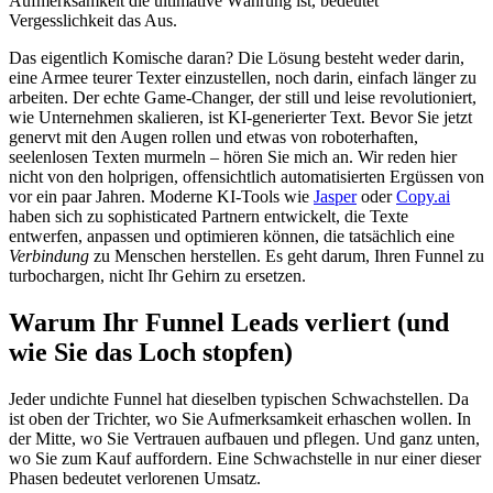
Aufmerksamkeit die ultimative Währung ist, bedeutet
Vergesslichkeit das Aus.
Das eigentlich Komische daran? Die Lösung besteht weder darin,
eine Armee teurer Texter einzustellen, noch darin, einfach länger zu
arbeiten. Der echte Game-Changer, der still und leise revolutioniert,
wie Unternehmen skalieren, ist KI-generierter Text. Bevor Sie jetzt
genervt mit den Augen rollen und etwas von roboterhaften,
seelenlosen Texten murmeln – hören Sie mich an. Wir reden hier
nicht von den holprigen, offensichtlich automatisierten Ergüssen von
vor ein paar Jahren. Moderne KI-Tools wie
Jasper
oder
Copy.ai
haben sich zu sophisticated Partnern entwickelt, die Texte
entwerfen, anpassen und optimieren können, die tatsächlich eine
Verbindung
zu Menschen herstellen. Es geht darum, Ihren Funnel zu
turbochargen, nicht Ihr Gehirn zu ersetzen.
Warum Ihr Funnel Leads verliert (und
wie Sie das Loch stopfen)
Jeder undichte Funnel hat dieselben typischen Schwachstellen. Da
ist oben der Trichter, wo Sie Aufmerksamkeit erhaschen wollen. In
der Mitte, wo Sie Vertrauen aufbauen und pflegen. Und ganz unten,
wo Sie zum Kauf auffordern. Eine Schwachstelle in nur einer dieser
Phasen bedeutet verlorenen Umsatz.