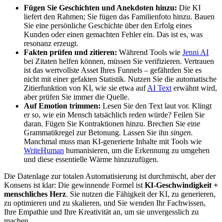
Fügen Sie Geschichten und Anekdoten hinzu:
Die KI
liefert den Rahmen; Sie fügen das Familienfoto hinzu. Bauen
Sie eine persönliche Geschichte über den Erfolg eines
Kunden oder einen gemachten Fehler ein. Das ist es, was
resonanz erzeugt.
Fakten prüfen und zitieren:
Während Tools wie
Jenni AI
bei Zitaten helfen können, müssen Sie verifizieren. Vertrauen
ist das wertvollste Asset Ihres Funnels – gefährden Sie es
nicht mit einer gefakten Statistik. Nutzen Sie die automatische
Zitierfunktion von KI, wie sie etwa auf
AI Text
erwähnt wird,
aber prüfen Sie immer die Quelle.
Auf Emotion trimmen:
Lesen Sie den Text laut vor. Klingt
er so, wie ein Mensch tatsächlich reden würde? Feilen Sie
daran. Fügen Sie Kontraktionen hinzu. Brechen Sie eine
Grammatikregel zur Betonung. Lassen Sie ihn
singen
.
Manchmal muss man KI-generierte Inhalte mit Tools wie
WriteHuman
humanisieren, um die Erkennung zu umgehen
und diese essentielle Wärme hinzuzufügen.
Die Datenlage zur totalen Automatisierung ist durchmischt, aber der
Konsens ist klar: Die gewinnende Formel ist
KI-Geschwindigkeit +
menschliches Herz
. Sie nutzen die Fähigkeit der KI, zu generieren,
zu optimieren und zu skalieren, und Sie wenden Ihr Fachwissen,
Ihre Empathie und Ihre Kreativität an, um sie unvergesslich zu
machen.