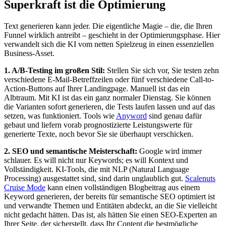
Superkraft ist die Optimierung
Text generieren kann jeder. Die eigentliche Magie – die, die Ihren
Funnel wirklich antreibt – geschieht in der Optimierungsphase. Hier
verwandelt sich die KI vom netten Spielzeug in einen essenziellen
Business-Asset.
1. A/B-Testing im großen Stil:
Stellen Sie sich vor, Sie testen zehn
verschiedene E-Mail-Betreffzeilen oder fünf verschiedene Call-to-
Action-Buttons auf Ihrer Landingpage. Manuell ist das ein
Albtraum. Mit KI ist das ein ganz normaler Dienstag. Sie können
die Varianten sofort generieren, die Tests laufen lassen und auf das
setzen, was funktioniert. Tools wie
Anyword
sind genau dafür
gebaut und liefern vorab prognostizierte Leistungswerte für
generierte Texte, noch bevor Sie sie überhaupt verschicken.
2. SEO und semantische Meisterschaft:
Google wird immer
schlauer. Es will nicht nur Keywords; es will Kontext und
Vollständigkeit. KI-Tools, die mit NLP (Natural Language
Processing) ausgestattet sind, sind darin unglaublich gut.
Scalenuts
Cruise Mode
kann einen vollständigen Blogbeitrag aus einem
Keyword generieren, der bereits für semantische SEO optimiert ist
und verwandte Themen und Entitäten abdeckt, an die Sie vielleicht
nicht gedacht hätten. Das ist, als hätten Sie einen SEO-Experten an
Ihrer Seite, der sicherstellt, dass Ihr Content die bestmögliche