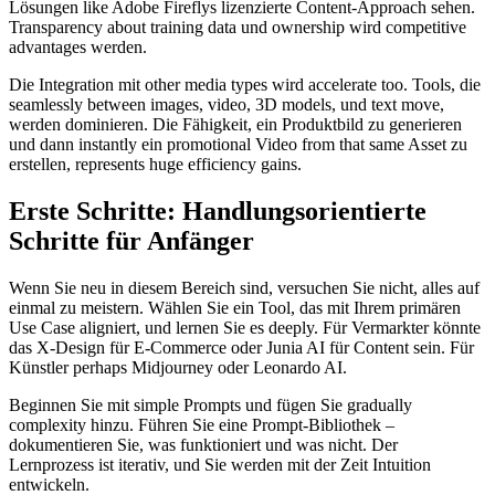
Lösungen like Adobe Fireflys lizenzierte Content-Approach sehen.
Transparency about training data und ownership wird competitive
advantages werden.
Die Integration mit other media types wird accelerate too. Tools, die
seamlessly between images, video, 3D models, und text move,
werden dominieren. Die Fähigkeit, ein Produktbild zu generieren
und dann instantly ein promotional Video from that same Asset zu
erstellen, represents huge efficiency gains.
Erste Schritte: Handlungsorientierte
Schritte für Anfänger
Wenn Sie neu in diesem Bereich sind, versuchen Sie nicht, alles auf
einmal zu meistern. Wählen Sie ein Tool, das mit Ihrem primären
Use Case aligniert, und lernen Sie es deeply. Für Vermarkter könnte
das X-Design für E-Commerce oder Junia AI für Content sein. Für
Künstler perhaps Midjourney oder Leonardo AI.
Beginnen Sie mit simple Prompts und fügen Sie gradually
complexity hinzu. Führen Sie eine Prompt-Bibliothek –
dokumentieren Sie, was funktioniert und was nicht. Der
Lernprozess ist iterativ, und Sie werden mit der Zeit Intuition
entwickeln.