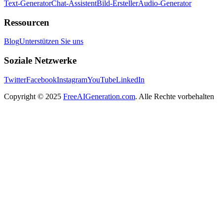
Text-Generator
Chat-Assistent
Bild-Ersteller
Audio-Generator
Ressourcen
Blog
Unterstützen Sie uns
Soziale Netzwerke
Twitter
Facebook
Instagram
YouTube
LinkedIn
Copyright
© 2025
FreeAIGeneration.com
. Alle Rechte vorbehalten