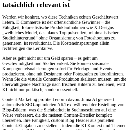
tatsächlich relevant ist
Werden wir konkret, wo diese Techniken echten Geschäftswert
liefern. E-Commerce ist der offensichtliche Gewinner – die
Fähigkeit, fotorealistische Produktaufnahmen wie X-Designs
„weibliches Model, das blaues Top präsentiert, minimalistischer
Studiohintergrund“ ohne Organisierung von Fotoshootings zu
generieren, ist revolutionär. Die Kosteneinsparungen allein
rechtfertigen die Lernkurve.
Aber es geht nicht nur um Geld sparen – es geht um
Geschwindigkeit und Skalierbarkeit. Sie können saisonale
Kampagnenvisualisierungen sofort für Feiertage und Events
produzieren, ohne mit Designern oder Fotografen zu koordinieren.
Wenn Sie die visuelle Content-Produktion skalieren müssen, um die
überwältigende Nachfrage nach frischen Bildern zu bedienen, wird
KI nicht nur praktisch, sondern essentiell.
Content-Marketing profitiert enorm davon. Junia AI generiert
automatisch SEO-optimierten Alt-Text während der Erstellung von
Blog-Bildern, was die Sichtbarkeit in Suchmaschinen auf eine
Weise verbessert, die die meisten Content-Ersteller komplett
übersehen. Ihre Fähigkeit, custom Blog-Header aus partiellen
Content-Eingaben zu erstellen – indem die KI Kontext und Themen