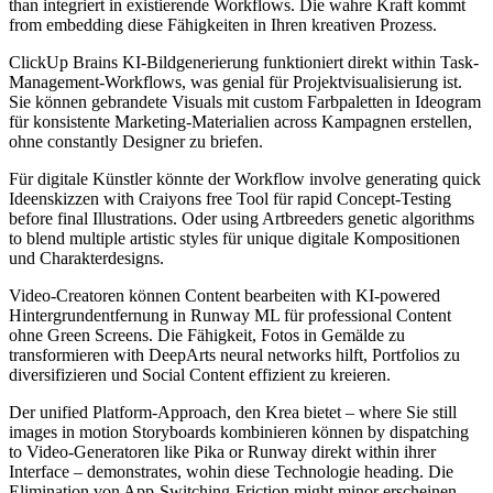
than integriert in existierende Workflows. Die wahre Kraft kommt
from embedding diese Fähigkeiten in Ihren kreativen Prozess.
ClickUp Brains KI-Bildgenerierung funktioniert direkt within Task-
Management-Workflows, was genial für Projektvisualisierung ist.
Sie können gebrandete Visuals mit custom Farbpaletten in Ideogram
für konsistente Marketing-Materialien across Kampagnen erstellen,
ohne constantly Designer zu briefen.
Für digitale Künstler könnte der Workflow involve generating quick
Ideenskizzen with Craiyons free Tool für rapid Concept-Testing
before final Illustrations. Oder using Artbreeders genetic algorithms
to blend multiple artistic styles für unique digitale Kompositionen
und Charakterdesigns.
Video-Creatoren können Content bearbeiten with KI-powered
Hintergrundentfernung in Runway ML für professional Content
ohne Green Screens. Die Fähigkeit, Fotos in Gemälde zu
transformieren with DeepArts neural networks hilft, Portfolios zu
diversifizieren und Social Content effizient zu kreieren.
Der unified Platform-Approach, den Krea bietet – where Sie still
images in motion Storyboards kombinieren können by dispatching
to Video-Generatoren like Pika or Runway direkt within ihrer
Interface – demonstrates, wohin diese Technologie heading. Die
Elimination von App-Switching-Friction might minor erscheinen,