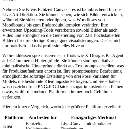
Nehmen Sie Kreas Echtzeit-Canvas – es ist bahnbrechend für die
Live-Art-Direktion. Sie können sehen, wie sich Bilder entwickeln,
während Sie skizzieren oder tippen, was Workflows von
Moodboards bis zum Endprodukt komplett verändert. Ihre
erweiterten Upscaling-Tools verarbeiten sowohl Bilder als auch
Video und ermöglichen die Generierung von 22K-hochskalierten
Bildern für druckfertige Kampagnenvisualisierungen. Das ist nicht
nur praktisch – das ist professionelles Niveau.
Währenddessen spezialisieren sich Tools wie X-Designs KI-Agent
auf E-Commerce-Hintergründe. Sie können studiogualitative
minimalistische Hintergründe direkt aus Textprompts erstellen, was
für Produktaufnahmen enorm ist. Ihre promptbasierte Bearbeitung
ermöglicht die sofortige Erstellung von drei Pose-Varianten für
Models, die bestimmte Kleidungsstücke tragen. Und Sie erhalten
wasserzeichenfreie PNG/JPG-Dateien sogar in kostenlosen Plänen –
etwas, wofür die meisten Plattformen immer noch Gebühren
verlangen.
Hier ein kurzer Vergleich, worin jede größere Plattform exzelliert:
Plattform
Am besten für
Einzigartiges Merkmal
Echtzeit-
Live-Canvas mit simultaner
Krea
Kollaboration
Bearbeitung