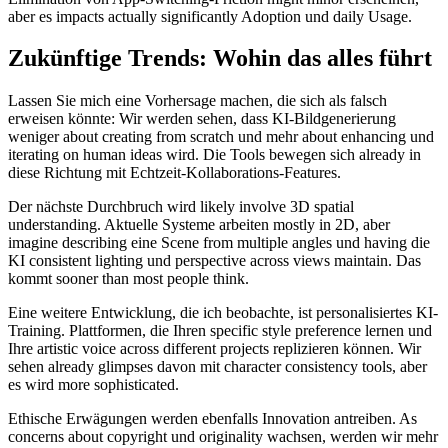
aber es impacts actually significantly Adoption und daily Usage.
Zukünftige Trends: Wohin das alles führt
Lassen Sie mich eine Vorhersage machen, die sich als falsch
erweisen könnte: Wir werden sehen, dass KI-Bildgenerierung
weniger about creating from scratch und mehr about enhancing und
iterating on human ideas wird. Die Tools bewegen sich already in
diese Richtung mit Echtzeit-Kollaborations-Features.
Der nächste Durchbruch wird likely involve 3D spatial
understanding. Aktuelle Systeme arbeiten mostly in 2D, aber
imagine describing eine Scene from multiple angles und having die
KI consistent lighting und perspective across views maintain. Das
kommt sooner than most people think.
Eine weitere Entwicklung, die ich beobachte, ist personalisiertes KI-
Training. Plattformen, die Ihren specific style preference lernen und
Ihre artistic voice across different projects replizieren können. Wir
sehen already glimpses davon mit character consistency tools, aber
es wird more sophisticated.
Ethische Erwägungen werden ebenfalls Innovation antreiben. As
concerns about copyright und originality wachsen, werden wir mehr