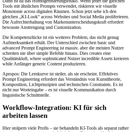
Dann ist da das Homogenisierungsrisiko. Wenn jeder die gleichen
Tools mit ähnlichen Prompts verwendet, riskieren wir visuelle
Monotonie across digitalen Räumen. Schon jetzt sehe ich den
gleichen „KI-Look“ across Websites und Social Media proliferieren.
Die Aufrechterhaltung von Markenunterscheidungskraft erfordert
bewusste Anstrengung und Customization.
Die Kompetenzlücke ist ein weiteres Problem, das nicht genug
Aufmerksamkeit erhält. Der Unterschied zwischen basic und
advanced Prompt Engineering ist massiv, aber die meisten Nutzer
schreiten nie über simple Befehle hinaus. Dies creates eine
Qualitätskluft, where sophisticated Nutzer incredible Assets kreieren
while Anfänger generic Content produzieren.
Apropos: Die Lernkurve ist steiler, als sie erscheint. Effektives
Prompt Engineering erfordert das Verständnis von Kunsttheorie,
Komposition, Lichtprinzipien und technischen Constraints. Es ist
nicht nur Worteingabe – es ist visuelle Kommunikation durch
linguistische Schnittstelle.
Workflow-Integration: KI für sich
arbeiten lassen
Hier stolpern viele Profis – sie behandeln KI-Tools als separat rather