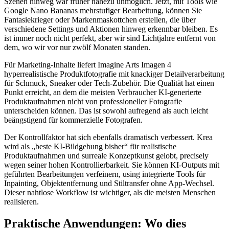
Szenen hinweg war früher nahezu unmöglich. Jetzt, mit Tools wie
Google Nano Bananas mehrstufiger Bearbeitung, können Sie
Fantasiekrieger oder Markenmaskottchen erstellen, die über
verschiedene Settings und Aktionen hinweg erkennbar bleiben. Es
ist immer noch nicht perfekt, aber wir sind Lichtjahre entfernt von
dem, wo wir vor nur zwölf Monaten standen.
Für Marketing-Inhalte liefert Imagine Arts Imagen 4
hyperrealistische Produktfotografie mit knackiger Detailverarbeitung
für Schmuck, Sneaker oder Tech-Zubehör. Die Qualität hat einen
Punkt erreicht, an dem die meisten Verbraucher KI-generierte
Produktaufnahmen nicht von professioneller Fotografie
unterscheiden können. Das ist sowohl aufregend als auch leicht
beängstigend für kommerzielle Fotografen.
Der Kontrollfaktor hat sich ebenfalls dramatisch verbessert. Krea
wird als „beste KI-Bildgebung bisher“ für realistische
Produktaufnahmen und surreale Konzeptkunst gelobt, precisely
wegen seiner hohen Kontrollierbarkeit. Sie können KI-Outputs mit
geführten Bearbeitungen verfeinern, using integrierte Tools für
Inpainting, Objektentfernung und Stiltransfer ohne App-Wechsel.
Dieser nahtlose Workflow ist wichtiger, als die meisten Menschen
realisieren.
Praktische Anwendungen: Wo dies