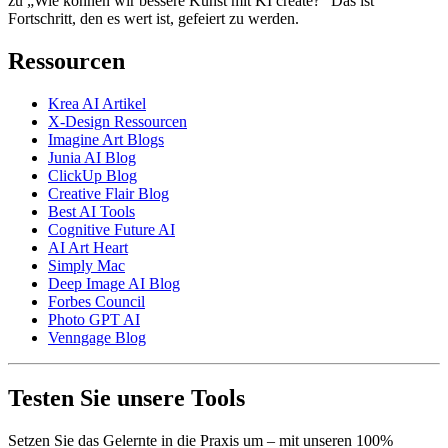
zu „Wie können wir bessere Kunst mit KI create?“ Das ist
Fortschritt, den es wert ist, gefeiert zu werden.
Ressourcen
Krea AI Artikel
X-Design Ressourcen
Imagine Art Blogs
Junia AI Blog
ClickUp Blog
Creative Flair Blog
Best AI Tools
Cognitive Future AI
AI Art Heart
Simply Mac
Deep Image AI Blog
Forbes Council
Photo GPT AI
Venngage Blog
Testen Sie unsere Tools
Setzen Sie das Gelernte in die Praxis um – mit unseren 100%