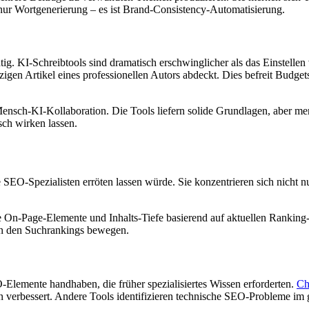
 nur Wortgenerierung – es ist Brand-Consistency-Automatisierung.
tig. KI-Schreibtools sind dramatisch erschwinglicher als das Einstel
inzigen Artikel eines professionellen Autors abdeckt. Dies befreit Bud
ensch-KI-Kollaboration. Die Tools liefern solide Grundlagen, aber men
sch wirken lassen.
EO-Spezialisten erröten lassen würde. Sie konzentrieren sich nicht n
 On-Page-Elemente und Inhalts-Tiefe basierend auf aktuellen Ranking-
 in den Suchrankings bewegen.
-Elemente handhaben, die früher spezialisiertes Wissen erforderten.
Ch
 verbessert. Andere Tools identifizieren technische SEO-Probleme im 