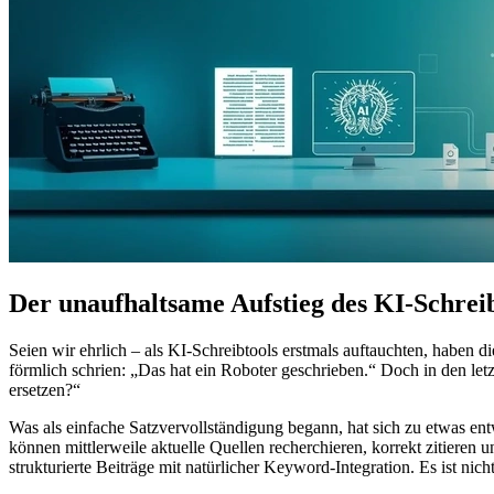
Der unaufhaltsame Aufstieg des KI-Schrei
Seien wir ehrlich – als KI-Schreibtools erstmals auftauchten, haben d
förmlich schrien: „Das hat ein Roboter geschrieben.“ Doch in den let
ersetzen?“
Was als einfache Satzvervollständigung begann, hat sich zu etwas entwi
können mittlerweile aktuelle Quellen recherchieren, korrekt zitieren
strukturierte Beiträge mit natürlicher Keyword-Integration. Es ist nicht