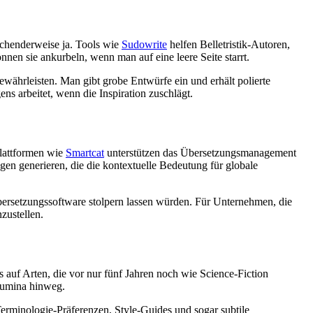
aschenderweise ja. Tools wie
Sudowrite
helfen Belletristik-Autoren,
nen sie ankurbeln, wenn man auf eine leere Seite starrt.
währleisten. Man gibt grobe Entwürfe ein und erhält polierte
ns arbeitet, wenn die Inspiration zuschlägt.
Plattformen wie
Smartcat
unterstützen das Übersetzungsmanagement
en generieren, die die kontextuelle Bedeutung für globale
Übersetzungssoftware stolpern lassen würden. Für Unternehmen, die
zustellen.
 auf Arten, die vor nur fünf Jahren noch wie Science-Fiction
olumina hinweg.
rminologie-Präferenzen, Style-Guides und sogar subtile