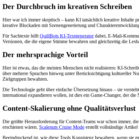
Der Durchbruch im kreativen Schreiben
Hier war ich immer skeptisch – kann KI tatsächlich kreative Inhalte 
kreative Blockaden mit Szenengenerierung und Charakterentwicklungsvo
Für Sachtexte hilft
QuillBots KI-Textgenerator
dabei, E-Mail-Kommunik
Versionen, die die eigene Stimme bewahren und gleichzeitig die Lesbar
Der mehrsprachige Vorteil
Hier ist etwas, das die meisten Menschen nicht realisieren: KI-Schrei
über mehrere Sprachen hinweg unter Berücksichtigung kultureller Nua
Zielgruppen bewahren.
Die Technologie geht über einfache Übersetzung hinaus – sie versteht
international expandieren wollen, ist dies ein Game-Changer, der die 
Content-Skalierung ohne Qualitätsverlust
Die größte Herausforderung für Content-Teams war schon immer, die P
erschienen wären.
Scalenuts Cruise Mode
erstellt vollständige Artik
Beeindruckend ist, wie diese Tools Konsistenz bewahren, wenn sie m