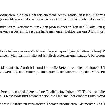
produzieren, die sich nicht wie ein technisches Handbuch lesen? Überr
rschlägen zu überwinden. Sie ersetzen keine Kreativität, aber sie kön
ation zu verfeinern, um einen professionellen Ton und Klarheit zu ge
keit verbessern. Es ist, als hätte man einen Lektor, der um 3 Uhr morge
btools haben massive Vorteile in der mehrsprachigen Inhaltserstellung. 
ncen. Man kann Inhalte auf Englisch erstellen und genaue Übersetzung
 idiomatische Ausdrücke und kulturelle Referenzen, die traditionelle 
Notwendigkeit eliminiert, muttersprachliche Autoren für jeden Markt ein
roduktion zu skalieren, ohne Qualität einzubüßen. KI-Tools lösen dies
el aus Keywords und bewahrt dabei die Qualität über erhöhte Output-V
ehrere Beiträge zu verwandten Themen produzieren. Sie merken sich Te