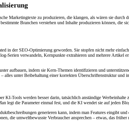
alisierung
rische Marketingtexte zu produzieren, die klangen, als wären sie durch
e bestimmte Branchen verstehen und Inhalte produzieren können, die si
ticated in der SEO-Optimierung geworden. Sie stopfen nicht mehr einf
g-Serien verwandeln, Kernpunkte extrahieren und mehrere Artikel erste
ter aufbauen, indem sie Kern-Themen identifizieren und unterstützend
– alles unter Beibehaltung einer korrekten Überschriftenstruktur und i
ber KI-Tools werden besser darin, tatsächlich anständige Werbeinhalte 
Man legt die Parameter einmal fest, und die KI wendet sie auf jeden Bl
roduktbeschreibungen generieren kann, indem man Features eingibt und 
nen, die umweltbewusste Verbraucher ansprechen – etwas, das früher me