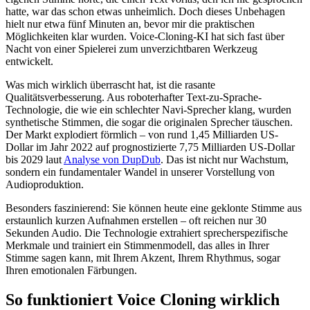
hatte, war das schon etwas unheimlich. Doch dieses Unbehagen
hielt nur etwa fünf Minuten an, bevor mir die praktischen
Möglichkeiten klar wurden. Voice-Cloning-KI hat sich fast über
Nacht von einer Spielerei zum unverzichtbaren Werkzeug
entwickelt.
Was mich wirklich überrascht hat, ist die rasante
Qualitätsverbesserung. Aus roboterhafter Text-zu-Sprache-
Technologie, die wie ein schlechter Navi-Sprecher klang, wurden
synthetische Stimmen, die sogar die originalen Sprecher täuschen.
Der Markt explodiert förmlich – von rund 1,45 Milliarden US-
Dollar im Jahr 2022 auf prognostizierte 7,75 Milliarden US-Dollar
bis 2029 laut
Analyse von DupDub
. Das ist nicht nur Wachstum,
sondern ein fundamentaler Wandel in unserer Vorstellung von
Audioproduktion.
Besonders faszinierend: Sie können heute eine geklonte Stimme aus
erstaunlich kurzen Aufnahmen erstellen – oft reichen nur 30
Sekunden Audio. Die Technologie extrahiert sprecherspezifische
Merkmale und trainiert ein Stimmenmodell, das alles in Ihrer
Stimme sagen kann, mit Ihrem Akzent, Ihrem Rhythmus, sogar
Ihren emotionalen Färbungen.
So funktioniert Voice Cloning wirklich