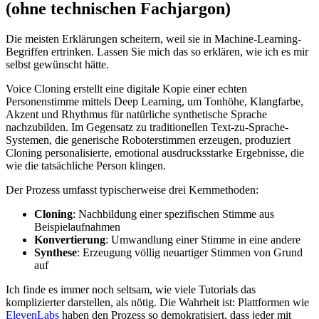
(ohne technischen Fachjargon)
Die meisten Erklärungen scheitern, weil sie in Machine-Learning-
Begriffen ertrinken. Lassen Sie mich das so erklären, wie ich es mir
selbst gewünscht hätte.
Voice Cloning erstellt eine digitale Kopie einer echten
Personenstimme mittels Deep Learning, um Tonhöhe, Klangfarbe,
Akzent und Rhythmus für natürliche synthetische Sprache
nachzubilden. Im Gegensatz zu traditionellen Text-zu-Sprache-
Systemen, die generische Roboterstimmen erzeugen, produziert
Cloning personalisierte, emotional ausdrucksstarke Ergebnisse, die
wie die tatsächliche Person klingen.
Der Prozess umfasst typischerweise drei Kernmethoden:
Cloning
: Nachbildung einer spezifischen Stimme aus
Beispielaufnahmen
Konvertierung
: Umwandlung einer Stimme in eine andere
Synthese
: Erzeugung völlig neuartiger Stimmen von Grund
auf
Ich finde es immer noch seltsam, wie viele Tutorials das
komplizierter darstellen, als nötig. Die Wahrheit ist: Plattformen wie
ElevenLabs
haben den Prozess so demokratisiert, dass jeder mit