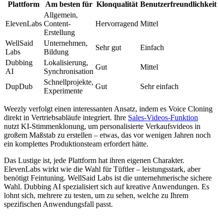
Plattform
Am besten für
Klonqualität
Benutzerfreundlichkeit
Allgemein,
ElevenLabs
Content-
Hervorragend
Mittel
Erstellung
WellSaid
Unternehmen,
Sehr gut
Einfach
Labs
Bildung
Dubbing
Lokalisierung,
Gut
Mittel
AI
Synchronisation
Schnellprojekte,
DupDub
Gut
Sehr einfach
Experimente
Weezly verfolgt einen interessanten Ansatz, indem es Voice Cloning
direkt in Vertriebsabläufe integriert. Ihre
Sales-Videos-Funktion
nutzt KI-Stimmenklonung, um personalisierte Verkaufsvideos in
großem Maßstab zu erstellen – etwas, das vor wenigen Jahren noch
ein komplettes Produktionsteam erfordert hätte.
Das Lustige ist, jede Plattform hat ihren eigenen Charakter.
ElevenLabs wirkt wie die Wahl für Tüftler – leistungsstark, aber
benötigt Feintuning. WellSaid Labs ist die unternehmerische sichere
Wahl. Dubbing AI spezialisiert sich auf kreative Anwendungen. Es
lohnt sich, mehrere zu testen, um zu sehen, welche zu Ihrem
spezifischen Anwendungsfall passt.