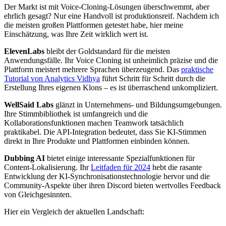
Der Markt ist mit Voice-Cloning-Lösungen überschwemmt, aber
ehrlich gesagt? Nur eine Handvoll ist produktionsreif. Nachdem ich
die meisten großen Plattformen getestet habe, hier meine
Einschätzung, was Ihre Zeit wirklich wert ist.
ElevenLabs
bleibt der Goldstandard für die meisten
Anwendungsfälle. Ihr Voice Cloning ist unheimlich präzise und die
Plattform meistert mehrere Sprachen überzeugend. Das
praktische
Tutorial von Analytics Vidhya
führt Schritt für Schritt durch die
Erstellung Ihres eigenen Klons – es ist überraschend unkompliziert.
WellSaid Labs
glänzt in Unternehmens- und Bildungsumgebungen.
Ihre Stimmbibliothek ist umfangreich und die
Kollaborationsfunktionen machen Teamwork tatsächlich
praktikabel. Die API-Integration bedeutet, dass Sie KI-Stimmen
direkt in Ihre Produkte und Plattformen einbinden können.
Dubbing AI
bietet einige interessante Spezialfunktionen für
Content-Lokalisierung. Ihr
Leitfaden für 2024
hebt die rasante
Entwicklung der KI-Synchronisationstechnologie hervor und die
Community-Aspekte über ihren Discord bieten wertvolles Feedback
von Gleichgesinnten.
Hier ein Vergleich der aktuellen Landschaft: