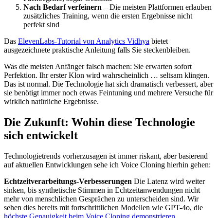
Nach Bedarf verfeinern
– Die meisten Plattformen erlauben
zusätzliches Training, wenn die ersten Ergebnisse nicht
perfekt sind
Das
ElevenLabs-Tutorial von Analytics Vidhya
bietet
ausgezeichnete praktische Anleitung falls Sie steckenbleiben.
Was die meisten Anfänger falsch machen: Sie erwarten sofort
Perfektion. Ihr erster Klon wird wahrscheinlich … seltsam klingen.
Das ist normal. Die Technologie hat sich dramatisch verbessert, aber
sie benötigt immer noch etwas Feintuning und mehrere Versuche für
wirklich natürliche Ergebnisse.
Die Zukunft: Wohin diese Technologie
sich entwickelt
Technologietrends vorherzusagen ist immer riskant, aber basierend
auf aktuellen Entwicklungen sehe ich Voice Cloning hierhin gehen:
Echtzeitverarbeitungs-Verbesserungen
Die Latenz wird weiter
sinken, bis synthetische Stimmen in Echtzeitanwendungen nicht
mehr von menschlichen Gesprächen zu unterscheiden sind. Wir
sehen dies bereits mit fortschrittlichen Modellen wie GPT-4o, die
höchste Genauigkeit beim Voice Cloning demonstrieren
.