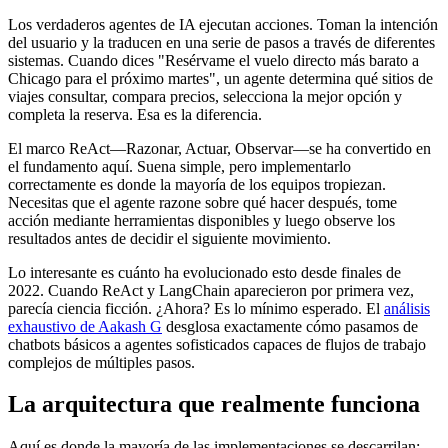
Los verdaderos agentes de IA ejecutan acciones. Toman la intención
del usuario y la traducen en una serie de pasos a través de diferentes
sistemas. Cuando dices "Resérvame el vuelo directo más barato a
Chicago para el próximo martes", un agente determina qué sitios de
viajes consultar, compara precios, selecciona la mejor opción y
completa la reserva. Esa es la diferencia.
El marco ReAct—Razonar, Actuar, Observar—se ha convertido en
el fundamento aquí. Suena simple, pero implementarlo
correctamente es donde la mayoría de los equipos tropiezan.
Necesitas que el agente razone sobre qué hacer después, tome
acción mediante herramientas disponibles y luego observe los
resultados antes de decidir el siguiente movimiento.
Lo interesante es cuánto ha evolucionado esto desde finales de
2022. Cuando ReAct y LangChain aparecieron por primera vez,
parecía ciencia ficción. ¿Ahora? Es lo mínimo esperado. El
análisis
exhaustivo de Aakash G
desglosa exactamente cómo pasamos de
chatbots básicos a agentes sofisticados capaces de flujos de trabajo
complejos de múltiples pasos.
La arquitectura que realmente funciona
Aquí es donde la mayoría de las implementaciones se descarrilan: