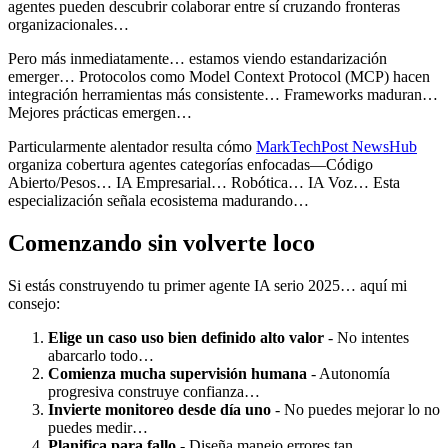
agentes pueden descubrir colaborar entre sí cruzando fronteras
organizacionales…
Pero más inmediatamente… estamos viendo estandarización
emerger… Protocolos como Model Context Protocol (MCP) hacen
integración herramientas más consistente… Frameworks maduran…
Mejores prácticas emergen…
Particularmente alentador resulta cómo
MarkTechPost NewsHub
organiza cobertura agentes categorías enfocadas—Código
Abierto/Pesos… IA Empresarial… Robótica… IA Voz… Esta
especialización señala ecosistema madurando…
Comenzando sin volverte loco
Si estás construyendo tu primer agente IA serio 2025… aquí mi
consejo:
Elige un caso uso bien definido alto valor
- No intentes
abarcarlo todo…
Comienza mucha supervisión humana
- Autonomía
progresiva construye confianza…
Invierte monitoreo desde día uno
- No puedes mejorar lo no
puedes medir…
Planifica para fallo
- Diseña manejo errores tan