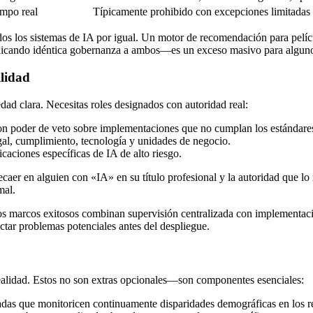
empo real
Típicamente prohibido con excepciones limitadas
s los sistemas de IA por igual. Un motor de recomendación para pelícu
licando idéntica gobernanza a ambos—es un exceso masivo para algunos
ilidad
ad clara. Necesitas roles designados con autoridad real:
 con poder de veto sobre implementaciones que no cumplan los estándares
gal, cumplimiento, tecnología y unidades de negocio.
icaciones específicas de IA de alto riesgo.
ecaer en alguien con «IA» en su título profesional y la autoridad que l
mal.
os marcos exitosos combinan supervisión centralizada con implementació
ctar problemas potenciales antes del despliegue.
realidad. Estos no son extras opcionales—son componentes esenciales:
das que monitoricen continuamente disparidades demográficas en los res