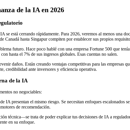
nza de la IA en 2026
egulatorio
 en IA se está cerrando rápidamente. Para 2026, veremos al menos una do
sde Canadá hasta Singapur compiten por establecer sus propios requisito
oblema futuro. Hace poco hablé con una empresa Fortune 500 que tenía
con hasta el 7% de sus ingresos globales. Esas cuentas no salen.
revenir daños. Están creando ventajas competitivas para las empresas qu
, credibilidad ante inversores y eficiencia operativa.
na de la IA
mentos no negociables:
 de IA presentan el mismo riesgo. Se necesitan enfoques escalonados seg
s motores de recomendación.
ión técnica—se trata de poder explicar tus decisiones de IA a regulador
ente en su enfoque.