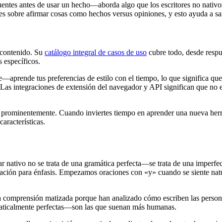
ntes antes de usar un hecho—aborda algo que los escritores no nativos p
nes sobre afirmar cosas como hechos versus opiniones, y esto ayuda a sa
e contenido. Su
catálogo integral de casos de uso
cubre todo, desde respue
s específicos.
—aprende tus preferencias de estilo con el tiempo, lo que significa que
n. Las integraciones de extensión del navegador y API significan que no
s prominentemente. Cuando inviertes tiempo en aprender una nueva herr
aracterísticas.
ar nativo no se trata de una gramática perfecta—se trata de una imperf
ación para énfasis. Empezamos oraciones con «y» cuando se siente nat
 comprensión matizada porque han analizado cómo escriben las persona
amaticalmente perfectas—son las que suenan más humanas.