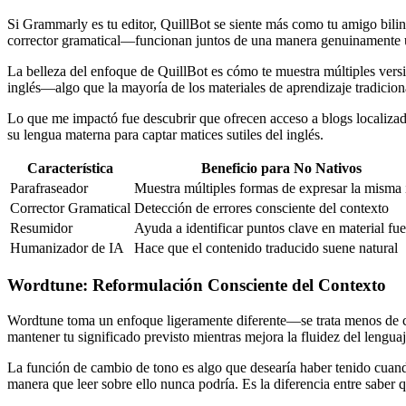
Si Grammarly es tu editor, QuillBot se siente más como tu amigo bili
corrector gramatical—funcionan juntos de una manera genuinamente úti
La belleza del enfoque de QuillBot es cómo te muestra múltiples versio
inglés—algo que la mayoría de los materiales de aprendizaje tradicio
Lo que me impactó fue descubrir que ofrecen acceso a blogs localizad
su lengua materna para captar matices sutiles del inglés.
Característica
Beneficio para No Nativos
Parafraseador
Muestra múltiples formas de expresar la misma 
Corrector Gramatical
Detección de errores consciente del contexto
Resumidor
Ayuda a identificar puntos clave en material fu
Humanizador de IA
Hace que el contenido traducido suene natural
Wordtune: Reformulación Consciente del Contexto
Wordtune toma un enfoque ligeramente diferente—se trata menos de co
mantener tu significado previsto mientras mejora la fluidez del lenguaj
La función de cambio de tono es algo que desearía haber tenido cuand
manera que leer sobre ello nunca podría. Es la diferencia entre saber 