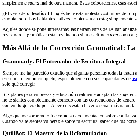
simplemente
suena
mal de otra manera. Estas colocaciones, esas asoci
¿El verdadero desafío? El inglés tiene esta molesta costumbre de ro
cambia todo. Los hablantes nativos no piensan en esto; simplemente sa
Aquí es donde se pone interesante: las herramientas de IA han analiz
revisando la gramática; están evaluando si tu escritura
suena
como algo
Más Allá de la Corrección Gramatical: La 
Grammarly: El Entrenador de Escritura Integral
Siempre me ha parecido extraño que algunas personas todavía traten a
escritura a tiempo completo, especialmente con sus capacidades de
as
solo qué corregir.
Sus planes para empresas y educación realmente adaptan las sugerenc
no te sientes completamente cómodo con las convenciones de género e
contenido generado por IA pero necesitan hacerlo sonar más natural.
Algo que me sorprendió fue cómo su documentación sobre confianza y s
Cuando ya te sientes vulnerable sobre tu escritura, saber que tus bor
QuillBot: El Maestro de la Reformulación