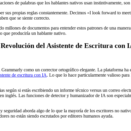
aciones de palabras que los hablantes nativos usan instintivamente, son
mper sus propias reglas constantemente. Decimos «I look forward to me
ben que se siente correcto.
ado millones de documentos para entender estos patrones de una manera
 que produciría un hablante nativo.
Revolución del Asistente de Escritura con 
 Grammarly como un corrector ortográfico elegante. La plataforma ha ev
istente de escritura con IA
. Lo que lo hace particularmente valioso para
ias según si estás escribiendo un informe técnico versus un correo el
n inglés. Las funciones de detector y humanizador de IA son especialm
eguridad aborda algo de lo que la mayoría de los escritores no nativo
radores no están siendo escrutados por editores humanos ayuda.