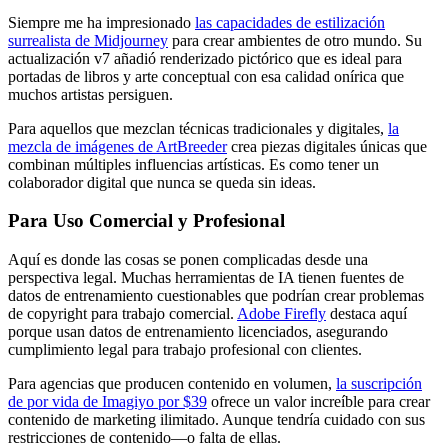
Siempre me ha impresionado
las capacidades de estilización
surrealista de Midjourney
para crear ambientes de otro mundo. Su
actualización v7 añadió renderizado pictórico que es ideal para
portadas de libros y arte conceptual con esa calidad onírica que
muchos artistas persiguen.
Para aquellos que mezclan técnicas tradicionales y digitales,
la
mezcla de imágenes de ArtBreeder
crea piezas digitales únicas que
combinan múltiples influencias artísticas. Es como tener un
colaborador digital que nunca se queda sin ideas.
Para Uso Comercial y Profesional
Aquí es donde las cosas se ponen complicadas desde una
perspectiva legal. Muchas herramientas de IA tienen fuentes de
datos de entrenamiento cuestionables que podrían crear problemas
de copyright para trabajo comercial.
Adobe Firefly
destaca aquí
porque usan datos de entrenamiento licenciados, asegurando
cumplimiento legal para trabajo profesional con clientes.
Para agencias que producen contenido en volumen,
la suscripción
de por vida de Imagiyo por $39
ofrece un valor increíble para crear
contenido de marketing ilimitado. Aunque tendría cuidado con sus
restricciones de contenido—o falta de ellas.