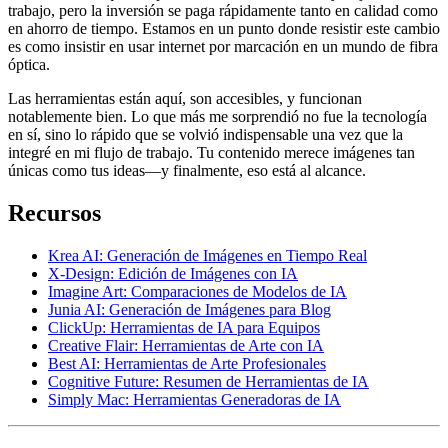
trabajo, pero la inversión se paga rápidamente tanto en calidad como
en ahorro de tiempo. Estamos en un punto donde resistir este cambio
es como insistir en usar internet por marcación en un mundo de fibra
óptica.
Las herramientas están aquí, son accesibles, y funcionan
notablemente bien. Lo que más me sorprendió no fue la tecnología
en sí, sino lo rápido que se volvió indispensable una vez que la
integré en mi flujo de trabajo. Tu contenido merece imágenes tan
únicas como tus ideas—y finalmente, eso está al alcance.
Recursos
Krea AI: Generación de Imágenes en Tiempo Real
X-Design: Edición de Imágenes con IA
Imagine Art: Comparaciones de Modelos de IA
Junia AI: Generación de Imágenes para Blog
ClickUp: Herramientas de IA para Equipos
Creative Flair: Herramientas de Arte con IA
Best AI: Herramientas de Arte Profesionales
Cognitive Future: Resumen de Herramientas de IA
Simply Mac: Herramientas Generadoras de IA