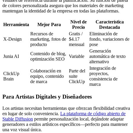
visuales de referencia durante la planificación. Su función de paleta
de colores personalizada asegura que los materiales de marketing
mantengan la identidad de la empresa en todas las plataformas.
Nivel de
Característica
Herramienta
Mejor Para
Precio
Destacada
Recursos de
Gratis /
Eliminación de
X-Design
marketing, fotos de
$4.17
fondo, variaciones de
producto
mensual
pose
Generación
Contenido de blog,
Junia AI
Variable
automática de texto
optimización SEO
alternativo
Integración de
Colaboración en
Parte del
ClickUp
proyectos,
equipo, contenido
suite
Brain
consistencia de
de marca
ClickUp
marca
Para Artistas Digitales y Diseñadores
Los artistas necesitan herramientas que ofrezcan flexibilidad creativa
en lugar de solo conveniencia.
La plataforma de código abierto de
Stable Diffusion
permite personalización local, dejándote adaptar
generadores a estilos artísticos específicos—perfecto para mantener
una voz visual única.