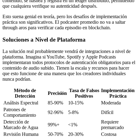
contenido, se hashea y registra en un ledger distribuido, permitiendo
que cualquiera verifique su autenticidad después.
Esto suena genial en teoría, pero los desafíos de implementación
práctica son significativos. El podcaster promedio no va a saltar
through aros para verificar cada episodio en blockchain.
Soluciones a Nivel de Plataforma
La solución real probablemente vendrá de integraciones a nivel de
plataforma. Imagina si YouTube, Spotify y Apple Podcasts
implementaran todos protocolos de autenticación obligatorios para el
contenido de audio subido. Tienen la escala y recursos para hacer
que esto funcione de una manera que los creadores individuales
nunca podrían.
Método de
Tasa de Falsos
Implementación
Precisión
Detección
Positivos
Práctica
Análisis Espectral
85-90%
10-15%
Moderada
Patrones de
92-96%
5-8%
Difícil
Comportamiento
Detección de
Requiere
99%+
<1%
Marcado de Agua
premarcado
Revisión Humana
50-70%
20-30%
Costosa