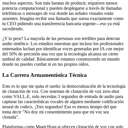
muchos aspectos. Son más baratas de producir, requieren menos
potencia computacional y pueden desplegarse a través de llamadas
telefónicas o mensajes de voz donde las señales visuales están
ausentes. Imagina recibir una llamada que suena exactamente como
tu CEO pidiendo una transferencia bancaria urgente—eso ya está
sucediendo.
¿Y lo peor? La mayoría de las personas son terribles para detectar
audio sintético. Los estudios muestran que incluso los profesionales
entrenados luchan por identificar voces generadas por IA con mejor
del 50% de precisión una vez que la tecnología alcanza un cierto
umbral de calidad. Básicamente estamos construyendo un mundo
donde no puedes confiar ni en tus propios oídos.
La Carrera Armamentística Técnica
Esto es lo que me quita el sueño: la democratización de la tecnología
de clonación de voz. Con sistemas de clonación de voz zero-shot
como VALL-E, solo necesitas 3 segundos de entrada de audio para
capturar las características vocales de alguien mediante codificación
neural de codecs. ¡Tres segundos! Eso es menos tiempo del que
toma decir "No doy mi consentimiento para que mi voz sea
clonada".
Plataformas como MagicHour.ai ofrecen clonación de voz con solo