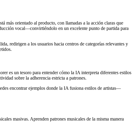
á más orientado al producto, con llamadas a la acción claras que
oducción vocal—convirtiéndolo en un excelente punto de partida para
da, redirigen a los usuarios hacia centros de categorías relevantes y
tidos.
er es un tesoro para entender cómo la IA interpreta diferentes estilos
ividad sobre la adherencia estricta a patrones.
Puedes encontrar ejemplos donde la IA fusiona estilos de artistas—
usicales masivas. Aprenden patrones musicales de la misma manera