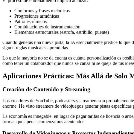
El proceso de entrenamiento implica analizar:
Contornos y frases melódicas
Progresiones armónicas
Patrones rítmicos
Combinaciones de instrumentación
Elementos estructurales (estrofa, estribillo, puente)
Cuando generas una nueva pista, la IA esencialmente predice lo que 
siguen reglas musicales aprendidas.
Lo que la mayoría no se da cuenta es cuánta personalización es posibl
como tener un colaborador que nunca se cansa ni se queja de tus ideas
Aplicaciones Prácticas: Más Allá de Solo 
Creación de Contenido y Streaming
Los creadores de YouTube, podcasters y streamers son probablemente l
enorme. He visto streamers de videojuegos generar pistas específicas 
La economía es innegable: en lugar de pagar tarifas de licencia o arri
formas que apenas comenzamos a entender.
Desarrollo de Videojuegos y Proyectos Independientes