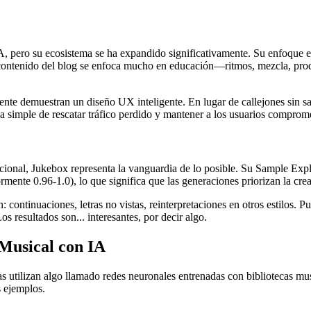
pero su ecosistema se ha expandido significativamente. Su enfoque est
El contenido del blog se enfoca mucho en educación—ritmos, mezcla, pr
te demuestran un diseño UX inteligente. En lugar de callejones sin sali
simple de rescatar tráfico perdido y mantener a los usuarios comprome
ional, Jukebox representa la vanguardia de lo posible. Su Sample Explor
ente 0.96-1.0), lo que significa que las generaciones priorizan la creat
 continuaciones, letras no vistas, reinterpretaciones en otros estilos. 
resultados son... interesantes, por decir algo.
Musical con IA
as utilizan algo llamado redes neuronales entrenadas con bibliotecas m
 ejemplos.