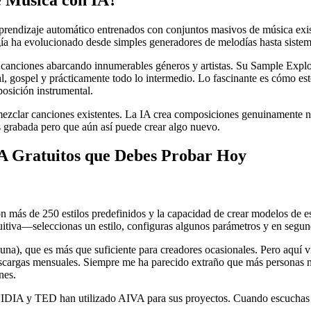
aprendizaje automático entrenados con conjuntos masivos de música exi
a ha evolucionado desde simples generadores de melodías hasta sistema
canciones abarcando innumerables géneros y artistas. Su Sample Explo
, gospel y prácticamente todo lo intermedio. Lo fascinante es cómo esto
osición instrumental.
remezclar canciones existentes. La IA crea composiciones genuinamente 
 grabada pero que aún así puede crear algo nuevo.
A Gratuitos que Debes Probar Hoy
on más de 250 estilos predefinidos y la capacidad de crear modelos de es
tuitiva—seleccionas un estilo, configuras algunos parámetros y en segu
a), que es más que suficiente para creadores ocasionales. Pero aquí vien
descargas mensuales. Siempre me ha parecido extraño que más personas 
nes.
DIA y TED han utilizado AIVA para sus proyectos. Cuando escuchas su