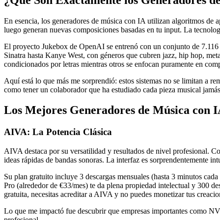
En esencia, los generadores de música con IA utilizan algoritmos de 
luego generan nuevas composiciones basadas en tu input. La tecnologí
El proyecto Jukebox de OpenAI se entrenó con un conjunto de 7.116 
Sinatra hasta Kanye West, con géneros que cubren jazz, hip hop, metal
condicionados por letras mientras otros se enfocan puramente en comp
Aquí está lo que más me sorprendió: estos sistemas no se limitan a 
como tener un colaborador que ha estudiado cada pieza musical jamás
Los Mejores Generadores de Música con I
AIVA: La Potencia Clásica
AIVA destaca por su versatilidad y resultados de nivel profesional. C
ideas rápidas de bandas sonoras. La interfaz es sorprendentemente in
Su plan gratuito incluye 3 descargas mensuales (hasta 3 minutos cada un
Pro (alrededor de €33/mes) te da plena propiedad intelectual y 300 
gratuita, necesitas acreditar a AIVA y no puedes monetizar tus creacio
Lo que me impactó fue descubrir que empresas importantes como NVI
profesional.