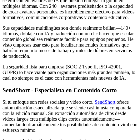
se enfocan en avatares de IA que pueden entregar tu guion en
múltiples idiomas. Con 240+ avatares prediseñados o la capacidad
de crear avatares personales, es increíblemente efectivo para videos
formativos, comunicaciones corporativas y contenido educativo.
Sus capacidades multilingües son donde realmente brillan—140+
idiomas, doblaje con IA y traducción con un clic hacen que escalar
contenido global sea realmente factible para equipos pequeños. He
visto empresas usar esto para localizar materiales formativos que
habrían requerido meses de trabajo y miles de dólares en servicios
de traducción.
La seguridad lista para empresa (SOC 2 Type II, ISO 42001,
GDPR) lo hace viable para organizaciones más grandes también, lo
cual no siempre es el caso con herramientas más nuevas de IA.
SendShort - Especialista en Contenido Corto
Si tu enfoque son redes sociales y video corto,
SendShort
ofrece
automatización especializada que se siente casi injusta comparada
con la edición manual. Su extracción automática de clips desde
videos largos crea múltiples clips cortos automáticamente—
aumentando dramáticamente tus posibilidades de contenido viral con
esfuerzo mínimo.