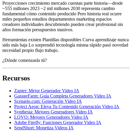
Proyecciones crecimiento mercado cuentan parte historia—desde
~555 millones 2023 ~2 mil millones 2030 representa cambio
fundamental cómo contenido producido Pero historia real ocurre
miles pequeños estudios departamentos marketing espacios
creadores individuales descubriendo pueden crear profesional sin
años formación presupuestos masivos.
Herramientas existen Plantillas disponibles Curva aprendizaje nunca
sido más baja Lo sorprendió tecnología misma rápido pasó novedad
necesidad propio flujo trabajo.
¿Dónde comenzarás tú?
Recursos
Zapier: Mejor Generador Video IA
GarageFarm: Guía Completa Generadores Video IA
Scenario.com: Generación Video IA
Project Aeon: Eleva Tu Contenido Generación Video IA
Synthesia: Mejores Generadores Video IA
LOVO: Mejores Generadores Video IA
Adobe Firefly: Funciones Generador Video IA
SendShort: Monetiza Videos IA