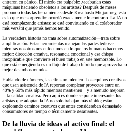
entraron en pánico. El miedo era palpable: ¿acabarían estas
máquinas haciendo obsoletos a los artistas? Después de meses
probando todas las herramientas desde Krea hasta Midjourney, esto
es lo que me sorprendió: ocurrió exactamente lo contrario. La IA no
está reemplazando artistas; se está convirtiendo en el colaborador
más versátil que jamás hemos tenido.
La verdadera historia no trata sobre automatización—trata sobre
amplificación. Estas herramientas manejan las partes tediosas
mientras nosotros nos enfocamos en lo que los humanos hacemos
mejor: dirección creativa, resonancia emocional y esa chispa
inexplicable que convierte el buen trabajo en arte memorable. Lo
que está emergiendo es un flujo de trabajo híbrido que aprovecha lo
mejor de ambos mundos.
Hablando de números, las cifras no mienten. Los equipos creativos
que usan asistencia de IA reportan completar proyectos entre un
40% y 60% más rápido mientras mantienen—y a menudo mejoran
—la calidad creativa. Pero aquí es donde se pone interesante: los
artistas que adoptan la IA no solo trabajan más rápido; están
explorando caminos creativos que antes consideraban demasiado
consumidores de tiempo o técnicamente desafiantes.
De la lluvia de ideas al activo final: el