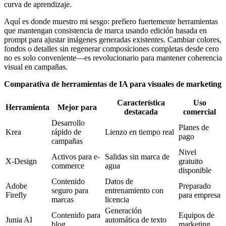
curva de aprendizaje.
Aquí es donde muestro mi sesgo: prefiero fuertemente herramientas
que mantengan consistencia de marca usando edición basada en
prompt para ajustar imágenes generadas existentes. Cambiar colores,
fondos o detalles sin regenerar composiciones completas desde cero
no es solo conveniente—es revolucionario para mantener coherencia
visual en campañas.
Comparativa de herramientas de IA para visuales de marketing
Característica
Uso
Herramienta
Mejor para
destacada
comercial
Desarrollo
Planes de
Krea
rápido de
Lienzo en tiempo real
pago
campañas
Nivel
Activos para e-
Salidas sin marca de
X-Design
gratuito
commerce
agua
disponible
Contenido
Datos de
Adobe
Preparado
seguro para
entrenamiento con
Firefly
para empresa
marcas
licencia
Generación
Contenido para
Equipos de
Junia AI
automática de texto
blog
marketing