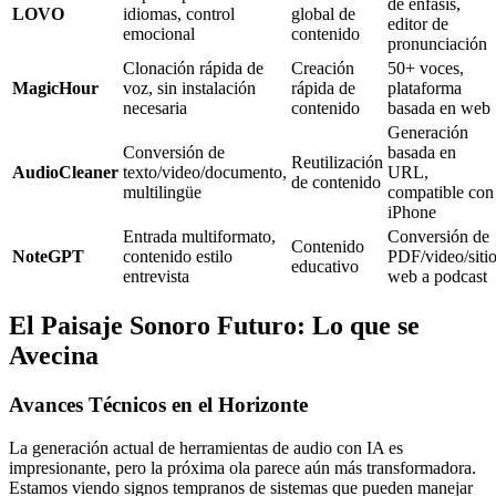
de énfasis,
LOVO
idiomas, control
global de
editor de
emocional
contenido
pronunciación
Clonación rápida de
Creación
50+ voces,
MagicHour
voz, sin instalación
rápida de
plataforma
necesaria
contenido
basada en web
Generación
Conversión de
basada en
Reutilización
AudioCleaner
texto/video/documento,
URL,
de contenido
multilingüe
compatible con
iPhone
Entrada multiformato,
Conversión de
Contenido
NoteGPT
contenido estilo
PDF/video/siti
educativo
entrevista
web a podcast
El Paisaje Sonoro Futuro: Lo que se
Avecina
Avances Técnicos en el Horizonte
La generación actual de herramientas de audio con IA es
impresionante, pero la próxima ola parece aún más transformadora.
Estamos viendo signos tempranos de sistemas que pueden manejar