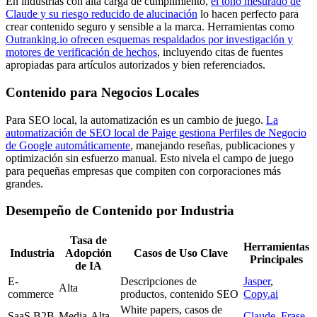
En industrias con alta carga de cumplimiento,
el tono mesurado de
Claude y su riesgo reducido de alucinación
lo hacen perfecto para
crear contenido seguro y sensible a la marca. Herramientas como
Outranking.io ofrecen esquemas respaldados por investigación y
motores de verificación de hechos
, incluyendo citas de fuentes
apropiadas para artículos autorizados y bien referenciados.
Contenido para Negocios Locales
Para SEO local, la automatización es un cambio de juego.
La
automatización de SEO local de Paige gestiona Perfiles de Negocio
de Google automáticamente
, manejando reseñas, publicaciones y
optimización sin esfuerzo manual. Esto nivela el campo de juego
para pequeñas empresas que compiten con corporaciones más
grandes.
Desempeño de Contenido por Industria
Tasa de
Herramientas
Industria
Adopción
Casos de Uso Clave
Principales
de IA
E-
Descripciones de
Jasper
,
Alta
commerce
productos, contenido SEO
Copy.ai
White papers, casos de
SaaS B2B
Media-Alta
Claude
,
Frase