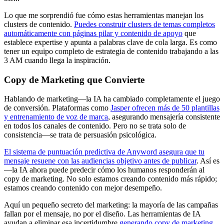
Lo que me sorprendió fue cómo estas herramientas manejan los
clusters de contenido.
Puedes construir clusters de temas completos
automáticamente con páginas pilar y contenido de apoyo
que
establece expertise y apunta a palabras clave de cola larga. Es como
tener un equipo completo de estrategia de contenido trabajando a las
3 AM cuando llega la inspiración.
Copy de Marketing que Convierte
Hablando de marketing—la IA ha cambiado completamente el juego
de conversión. Plataformas como
Jasper ofrecen más de 50 plantillas
y entrenamiento de voz de marca
, asegurando mensajería consistente
en todos los canales de contenido. Pero no se trata solo de
consistencia—se trata de persuasión psicológica.
El sistema de puntuación predictiva de Anyword asegura que tu
mensaje resuene con las audiencias objetivo antes de publicar
. Así es
—la IA ahora puede predecir cómo los humanos responderán al
copy de marketing. No solo estamos creando contenido más rápido;
estamos creando contenido con mejor desempeño.
Aquí un pequeño secreto del marketing: la mayoría de las campañas
fallan por el mensaje, no por el diseño. Las herramientas de IA
ayudan a eliminar esa incertidumbre
generando copy de marketing