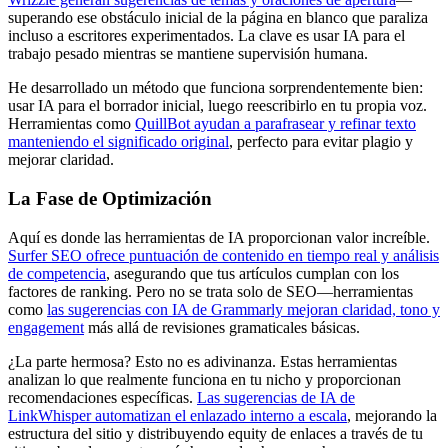
superando ese obstáculo inicial de la página en blanco que paraliza
incluso a escritores experimentados. La clave es usar IA para el
trabajo pesado mientras se mantiene supervisión humana.
He desarrollado un método que funciona sorprendentemente bien:
usar IA para el borrador inicial, luego reescribirlo en tu propia voz.
Herramientas como
QuillBot ayudan a parafrasear y refinar texto
manteniendo el significado original
, perfecto para evitar plagio y
mejorar claridad.
La Fase de Optimización
Aquí es donde las herramientas de IA proporcionan valor increíble.
Surfer SEO ofrece puntuación de contenido en tiempo real y análisis
de competencia
, asegurando que tus artículos cumplan con los
factores de ranking. Pero no se trata solo de SEO—herramientas
como
las sugerencias con IA de Grammarly mejoran claridad, tono y
engagement
más allá de revisiones gramaticales básicas.
¿La parte hermosa? Esto no es adivinanza. Estas herramientas
analizan lo que realmente funciona en tu nicho y proporcionan
recomendaciones específicas.
Las sugerencias de IA de
LinkWhisper automatizan el enlazado interno a escala
, mejorando la
estructura del sitio y distribuyendo equity de enlaces a través de tu