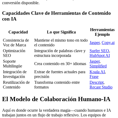
conversión disponible.
Capacidades Clave de Herramientas de Contenido
con IA
Herramientas
Capacidad
Lo que Significa
Ejemplo
Consistencia de
Mantiene el mismo tono en todo
Jasper
,
Copy.ai
Voz de Marca
el contenido
Optimización
Integración de palabras clave y
Surfer SEO
,
SEO
estructura incorporada
HubSpot AI
Soporte
Jasper
,
Crea contenido en 30+ idiomas
Multilingüe
Simplified
Integración de
Extrae de fuentes actuales para
Koala AI
,
Investigación
precisión
Frase
Reutilización de
Transforma contenido entre
Descript
,
Contenido
formatos
Recast Studio
El Modelo de Colaboración Humano-IA
Aquí es donde ocurre la verdadera magia—cuando humanos e IA
trabajan juntos en un flujo de trabajo reflexivo. Los equipos de