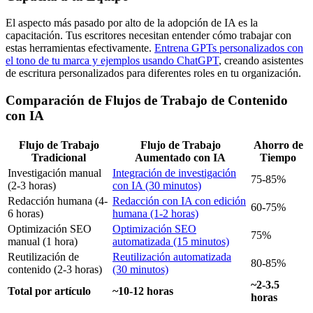
El aspecto más pasado por alto de la adopción de IA es la
capacitación. Tus escritores necesitan entender cómo trabajar con
estas herramientas efectivamente.
Entrena GPTs personalizados con
el tono de tu marca y ejemplos usando ChatGPT
, creando asistentes
de escritura personalizados para diferentes roles en tu organización.
Comparación de Flujos de Trabajo de Contenido
con IA
Flujo de Trabajo
Flujo de Trabajo
Ahorro de
Tradicional
Aumentado con IA
Tiempo
Investigación manual
Integración de investigación
75-85%
(2-3 horas)
con IA (30 minutos)
Redacción humana (4-
Redacción con IA con edición
60-75%
6 horas)
humana (1-2 horas)
Optimización SEO
Optimización SEO
75%
manual (1 hora)
automatizada (15 minutos)
Reutilización de
Reutilización automatizada
80-85%
contenido (2-3 horas)
(30 minutos)
~2-3.5
Total por artículo
~10-12 horas
horas