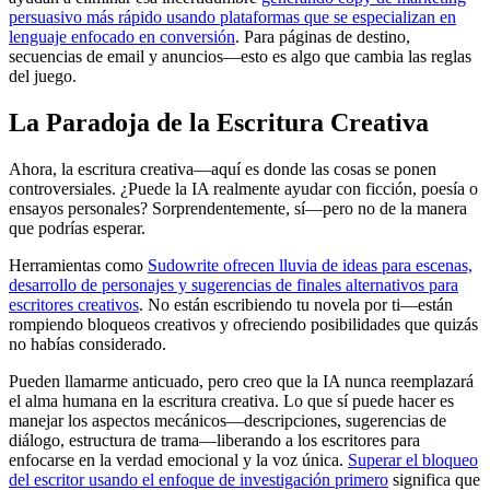
persuasivo más rápido usando plataformas que se especializan en
lenguaje enfocado en conversión
. Para páginas de destino,
secuencias de email y anuncios—esto es algo que cambia las reglas
del juego.
La Paradoja de la Escritura Creativa
Ahora, la escritura creativa—aquí es donde las cosas se ponen
controversiales. ¿Puede la IA realmente ayudar con ficción, poesía o
ensayos personales? Sorprendentemente, sí—pero no de la manera
que podrías esperar.
Herramientas como
Sudowrite ofrecen lluvia de ideas para escenas,
desarrollo de personajes y sugerencias de finales alternativos para
escritores creativos
. No están escribiendo tu novela por ti—están
rompiendo bloqueos creativos y ofreciendo posibilidades que quizás
no habías considerado.
Pueden llamarme anticuado, pero creo que la IA nunca reemplazará
el alma humana en la escritura creativa. Lo que sí puede hacer es
manejar los aspectos mecánicos—descripciones, sugerencias de
diálogo, estructura de trama—liberando a los escritores para
enfocarse en la verdad emocional y la voz única.
Superar el bloqueo
del escritor usando el enfoque de investigación primero
significa que