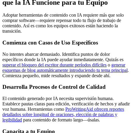
que la IA Funcione para tu Equipo
Adoptar herramientas de contenido con IA requiere más que solo
comprar software—requiere repensar todo tu flujo de trabajo de
contenido. Así es como los equipos exitosos están haciendo la
transición.
Comienza con Casos de Uso Específicos
No intentes abarcar demasiado. Identifica puntos de dolor
específicos donde la IA puede ayudar inmediatamente. Quizás es
superar el bloqueo del escritor durante períodos difíciles
o
generar
esquemas de blog automáticamente introduciendo tu tema principal
.
Comienza pequeño, mide resultados y expande desde ahí.
Desarrolla Procesos de Control de Calidad
El contenido generado por IA necesita supervisión humana.
Establece pautas claras para edición, verificación de hechos y añadir
voz humana. Herramientas como
ProWritingAid ofrecen reportes
detallados sobre longitud de oraciones, elección de palabras y
legibilidad
para contenido de formato largo—úsalas.
Capacita a tu Equipo