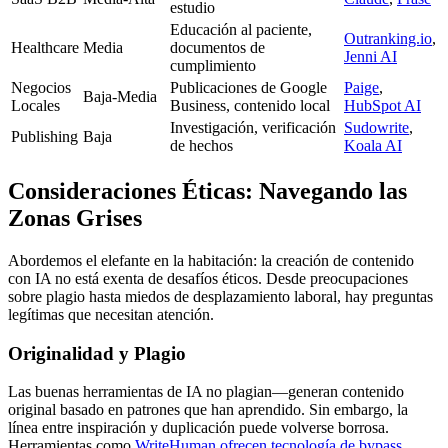
estudio
Educación al paciente,
Outranking.io
,
Healthcare
Media
documentos de
Jenni AI
cumplimiento
Negocios
Publicaciones de Google
Paige
,
Baja-Media
Locales
Business, contenido local
HubSpot AI
Investigación, verificación
Sudowrite
,
Publishing
Baja
de hechos
Koala AI
Consideraciones Éticas: Navegando las
Zonas Grises
Abordemos el elefante en la habitación: la creación de contenido
con IA no está exenta de desafíos éticos. Desde preocupaciones
sobre plagio hasta miedos de desplazamiento laboral, hay preguntas
legítimas que necesitan atención.
Originalidad y Plagio
Las buenas herramientas de IA no plagian—generan contenido
original basado en patrones que han aprendido. Sin embargo, la
línea entre inspiración y duplicación puede volverse borrosa.
Herramientas como
WriteHuman ofrecen tecnología de bypass
,