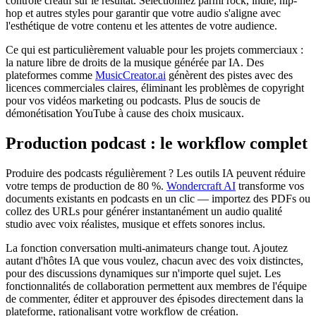
contrôle créatif sur le résultat. Sélectionnez parmi rock, indie, hip-
hop et autres styles pour garantir que votre audio s'aligne avec
l'esthétique de votre contenu et les attentes de votre audience.
Ce qui est particulièrement valuable pour les projets commerciaux :
la nature libre de droits de la musique générée par IA. Des
plateformes comme
MusicCreator.ai
génèrent des pistes avec des
licences commerciales claires, éliminant les problèmes de copyright
pour vos vidéos marketing ou podcasts. Plus de soucis de
démonétisation YouTube à cause des choix musicaux.
Production podcast : le workflow complet
Produire des podcasts régulièrement ? Les outils IA peuvent réduire
votre temps de production de 80 %.
Wondercraft AI
transforme vos
documents existants en podcasts en un clic — importez des PDFs ou
collez des URLs pour générer instantanément un audio qualité
studio avec voix réalistes, musique et effets sonores inclus.
La fonction conversation multi-animateurs change tout. Ajoutez
autant d'hôtes IA que vous voulez, chacun avec des voix distinctes,
pour des discussions dynamiques sur n'importe quel sujet. Les
fonctionnalités de collaboration permettent aux membres de l'équipe
de commenter, éditer et approuver des épisodes directement dans la
plateforme, rationalisant votre workflow de création.