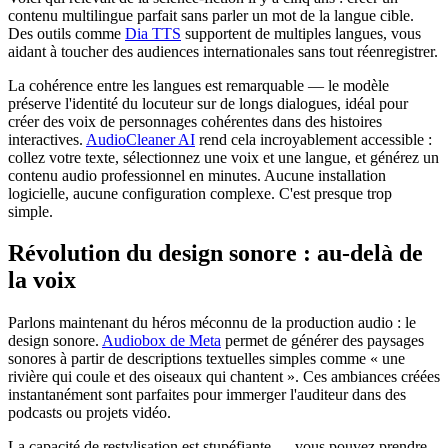
contenu multilingue parfait sans parler un mot de la langue cible.
Des outils comme
Dia TTS
supportent de multiples langues, vous
aidant à toucher des audiences internationales sans tout réenregistrer.
La cohérence entre les langues est remarquable — le modèle
préserve l'identité du locuteur sur de longs dialogues, idéal pour
créer des voix de personnages cohérentes dans des histoires
interactives.
AudioCleaner AI
rend cela incroyablement accessible :
collez votre texte, sélectionnez une voix et une langue, et générez un
contenu audio professionnel en minutes. Aucune installation
logicielle, aucune configuration complexe. C'est presque trop
simple.
Révolution du design sonore : au-delà de
la voix
Parlons maintenant du héros méconnu de la production audio : le
design sonore.
Audiobox de Meta
permet de générer des paysages
sonores à partir de descriptions textuelles simples comme « une
rivière qui coule et des oiseaux qui chantent ». Ces ambiances créées
instantanément sont parfaites pour immerger l'auditeur dans des
podcasts ou projets vidéo.
La capacité de restylisation est stupéfiante — vous pouvez prendre