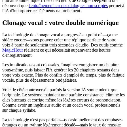
humaine authentique ? Les chercheurs de Google DeepMind ont
découvert que
l'entraînement sur des dialogues non scriptés
permet à
l'IA d'incorporer ces éléments naturellement.
Clonage vocal : votre double numérique
La technologie de clonage vocal a progressé au point où—ça me
sidère encore—vous pouvez créer une réplique parfaite de votre
voix à partir de seulement trois secondes d'audio. Des outils comme
MagicHour
réalisent ce qui nécessitait auparavant des heures
d'enregistrement.
Les implications sont colossales. Imaginez enregistrer un chapitre
vous-même, puis laisser l'IA générer les 20 chapitres restants dans
votre voix exacte. Plus de conflits d'emploi du temps, plus de fatigue
vocale, plus de dépassements budgétaires.
Voici le côté controversé : parfois la version IA sonne mieux que
l'originale. Le système maintient une parfaite consistance, élimine les
clics buccaux et corrige même les légères erreurs de prononciation.
Comme avoir un ingénieur audio et un coach vocal professionnels
sur chaque syllabe.
La technologie n'est pas parfaite—occasionnellement des emphases
étranges ou un rythme légèrement décalé—mais le taux de réussite