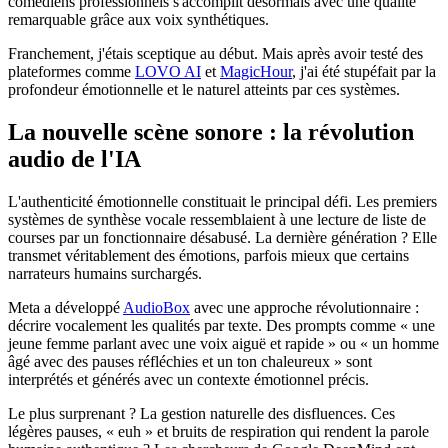
comédiens professionnels s'accomplit désormais avec une qualité
remarquable grâce aux voix synthétiques.
Franchement, j'étais sceptique au début. Mais après avoir testé des
plateformes comme
LOVO AI
et
MagicHour
, j'ai été stupéfait par la
profondeur émotionnelle et le naturel atteints par ces systèmes.
La nouvelle scène sonore : la révolution
audio de l'IA
L'authenticité émotionnelle constituait le principal défi. Les premiers
systèmes de synthèse vocale ressemblaient à une lecture de liste de
courses par un fonctionnaire désabusé. La dernière génération ? Elle
transmet véritablement des émotions, parfois mieux que certains
narrateurs humains surchargés.
Meta a développé
AudioBox
avec une approche révolutionnaire :
décrire vocalement les qualités par texte. Des prompts comme « une
jeune femme parlant avec une voix aiguë et rapide » ou « un homme
âgé avec des pauses réfléchies et un ton chaleureux » sont
interprétés et générés avec un contexte émotionnel précis.
Le plus surprenant ? La gestion naturelle des disfluences. Ces
légères pauses, « euh » et bruits de respiration qui rendent la parole