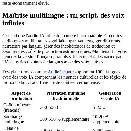
reste étonnamment élevé.
Maîtrise multilingue : un script, des voix
infinies
C'est ici que l'audio IA brille de manière incomparable. Créer des
audiobooks multilingues signifiait auparavant engager différents
narrateurs par langue, gérer des incohérences de traduction et
assumer des coûts de production astronomiques. Maintenant ? Vous
générez la version française, traduisez le texte, et faites narrer par
l'IA dans des dizaines de langues avec des voix natives.
Des plateformes comme
AudioCleaner
supportent 100+ langues
avec des voix IA comprenant les nuances culturelles et les règles de
prononciation. La différence de coût est vertigineuse.
Aspect de
Narration humaine
Génération
production
traditionnelle
vocale IA
Coût par heure
200-500 €
5-20 €
(français)
Surcharge
10-20 %
300-500 % supplémentaire
multilingue
supplémentaire
Délai de
4-8 semaines
2-48 heures