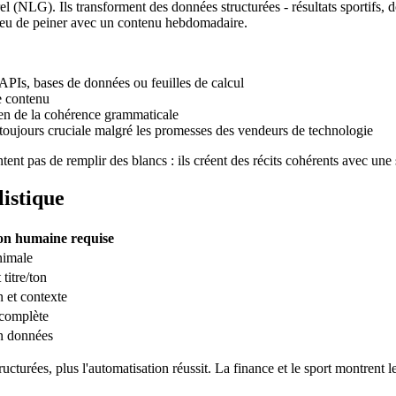
 (NLG). Ils transforment des données structurées - résultats sportifs, do
ieu de peiner avec un contenu hebdomadaire.
 APIs, bases de données ou feuilles de calcul
e contenu
en de la cohérence grammaticale
- toujours cruciale malgré les promesses des vendeurs de technologie
tent pas de remplir des blancs : ils créent des récits cohérents avec une
listique
ion humaine requise
nimale
titre/ton
n et contexte
 complète
on données
ructurées, plus l'automatisation réussit. La finance et le sport montrent 