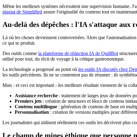
Même les meilleurs systèmes nécessitent une supervision humaine. J'ai 
plagiat de Simplified
assure l'originalité du contenu tout en maintenant
Au-delà des dépêches : l'IA s'attaque aux 
Là où les choses deviennent controversées. Alors que l'automatisation d
ce qui se produit.
Des outils comme
la plateforme de rédaction IA de QuillBot
structuren
utilisé pour tout, du récit de voyage à la critique gastronomique.
La technologie a progressé au point où
les outils IA discutés chez D
les outils précédents. Ils ne se contentent pas de résumer : ils synthéti
Mais - et ceci est important - les meilleurs résultats viennent de la col
Assistance recherche
: traitement de larges jeux de données pou
Premiers jets
: création de structures et blocs de contenu initia
Contenu multilingue
: génération de contenu de base en multi
Personnalisation
: création de versions multiples pour différe
Les journalistes qui utilisent réellement ces outils les décrivent plu
Le champ de mines éthique que personne n