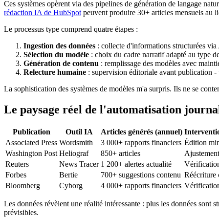
Ces systèmes opèrent via des pipelines de génération de langage naturel
rédaction IA de HubSpot
peuvent produire 30+ articles mensuels au l
Le processus type comprend quatre étapes :
Ingestion des données
: collecte d'informations structurées via
Sélection du modèle
: choix du cadre narratif adapté au type d
Génération de contenu
: remplissage des modèles avec mainti
Relecture humaine
: supervision éditoriale avant publication 
La sophistication des systèmes de modèles m'a surpris. Ils ne se conten
Le paysage réel de l'automatisation journa
Publication
Outil IA
Articles générés (annuel)
Intervent
Associated Press
Wordsmith
3 000+ rapports financiers
Édition mi
Washington Post
Heliograf
850+ articles
Ajustement 
Reuters
News Tracer
1 200+ alertes actualité
Vérificatio
Forbes
Bertie
700+ suggestions contenu
Réécriture
Bloomberg
Cyborg
4 000+ rapports financiers
Vérificati
Les données révèlent une réalité intéressante : plus les données sont st
prévisibles.