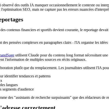
observé des outils IA manquer occasionnellement le contexte ou interpré
 l'optimisation SEO, mais ne capture pas les erreurs nuancées d'interpré
reportages
es contenus financiers et sportifs devient courante, le reportage devait
t des pensées complexes en paragraphes clairs - l'IA organise les idées e
emandSage
utilisent Claude pour du contenu long format nécessitant une 
sent l'information de multiples sources en récits originaux.
laboration plutôt que du remplacement. Les journalistes utilisent l'IA pour
r identifier tendances et patterns
ux
ples langues
nts segments d'audience
s comme des "assistants de recherche surpuissants" que des rédacteurs de
'adresse correctement