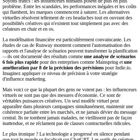
Soyons francs : les influenceurs humains posent de plus en plus
problème. Entre les scandales, les performances inégales et les coûts
qui flambent, les marques commencent à saturer. Les alternatives
virtuelles résolvent tellement de ces headaches tout en ouvrant des
possibilités créatives qui n'existent tout simplement pas avec des
créateurs en chair et en os.
La modélisation financière est particulièrement convaincante. Les
études de cas de Runway montrent comment l'automatisation des
rapports et l'analyse de scénarios peuvent transformer la planification
—ils ont documenté des résultats comme
une analyse de scénarios
6 fois plus rapide
pour des entreprises comme Mainspring et
une
amélioration par 8 de la précision des prévisions
pour Indie.io.
Imaginez appliquer ce niveau de précision à votre stratégie
d'influence marketing.
Mais voici ce que la plupart des gens ne voient pas : les influenceurs
virtuels ne sont pas que des mesures d'économie. Ce sont de
véritables puissances créatives. Un seul modèle virtuel peut
apparaître dans plusieurs campagnes simultanément, maintenir une
cohérence parfaite entre les marchés, et ne jamais dévier du message
central. Ils ne tombent jamais malades, ne vieillissent pas de façon
inattendue, et ne réclament pas de clauses contractuelles ridicules.
Le plus ironique ? La technologie a progressé en silence pendant
que tout le monde se focalisait sur ChatGPT. Les outils de création