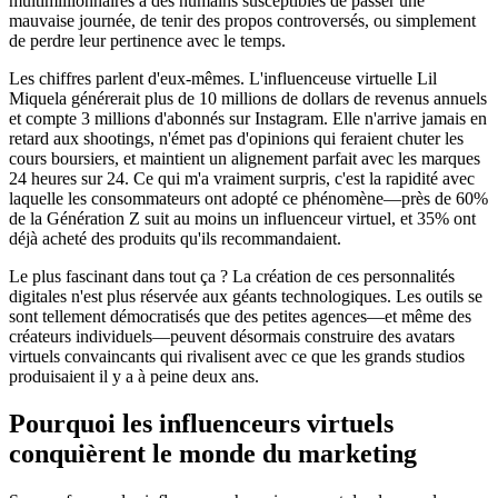
multimillionnaires à des humains susceptibles de passer une
mauvaise journée, de tenir des propos controversés, ou simplement
de perdre leur pertinence avec le temps.
Les chiffres parlent d'eux-mêmes. L'influenceuse virtuelle Lil
Miquela générerait plus de 10 millions de dollars de revenus annuels
et compte 3 millions d'abonnés sur Instagram. Elle n'arrive jamais en
retard aux shootings, n'émet pas d'opinions qui feraient chuter les
cours boursiers, et maintient un alignement parfait avec les marques
24 heures sur 24. Ce qui m'a vraiment surpris, c'est la rapidité avec
laquelle les consommateurs ont adopté ce phénomène—près de 60%
de la Génération Z suit au moins un influenceur virtuel, et 35% ont
déjà acheté des produits qu'ils recommandaient.
Le plus fascinant dans tout ça ? La création de ces personnalités
digitales n'est plus réservée aux géants technologiques. Les outils se
sont tellement démocratisés que des petites agences—et même des
créateurs individuels—peuvent désormais construire des avatars
virtuels convaincants qui rivalisent avec ce que les grands studios
produisaient il y a à peine deux ans.
Pourquoi les influenceurs virtuels
conquièrent le monde du marketing