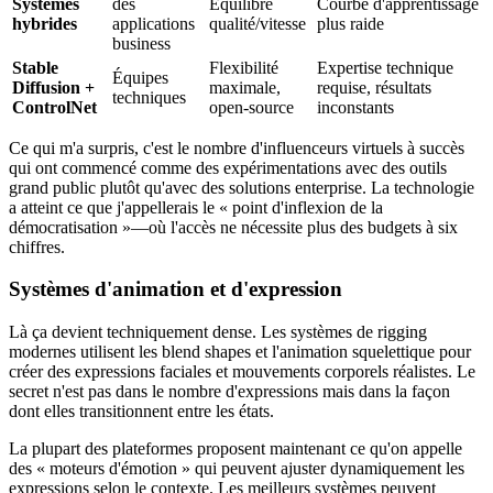
Systèmes
des
Équilibre
Courbe d'apprentissage
hybrides
applications
qualité/vitesse
plus raide
business
Stable
Flexibilité
Expertise technique
Équipes
Diffusion +
maximale,
requise, résultats
techniques
ControlNet
open-source
inconstants
Ce qui m'a surpris, c'est le nombre d'influenceurs virtuels à succès
qui ont commencé comme des expérimentations avec des outils
grand public plutôt qu'avec des solutions enterprise. La technologie
a atteint ce que j'appellerais le « point d'inflexion de la
démocratisation »—où l'accès ne nécessite plus des budgets à six
chiffres.
Systèmes d'animation et d'expression
Là ça devient techniquement dense. Les systèmes de rigging
modernes utilisent les blend shapes et l'animation squelettique pour
créer des expressions faciales et mouvements corporels réalistes. Le
secret n'est pas dans le nombre d'expressions mais dans la façon
dont elles transitionnent entre les états.
La plupart des plateformes proposent maintenant ce qu'on appelle
des « moteurs d'émotion » qui peuvent ajuster dynamiquement les
expressions selon le contexte. Les meilleurs systèmes peuvent