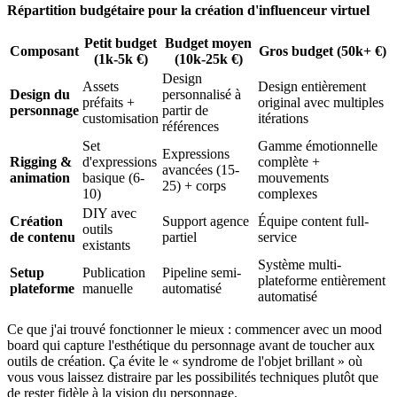
Répartition budgétaire pour la création d'influenceur virtuel
Petit budget
Budget moyen
Composant
Gros budget (50k+ €)
(1k-5k €)
(10k-25k €)
Design
Assets
Design entièrement
Design du
personnalisé à
préfaits +
original avec multiples
personnage
partir de
customisation
itérations
références
Set
Gamme émotionnelle
Expressions
Rigging &
d'expressions
complète +
avancées (15-
animation
basique (6-
mouvements
25) + corps
10)
complexes
DIY avec
Création
Support agence
Équipe content full-
outils
de contenu
partiel
service
existants
Système multi-
Setup
Publication
Pipeline semi-
plateforme entièrement
plateforme
manuelle
automatisé
automatisé
Ce que j'ai trouvé fonctionner le mieux : commencer avec un mood
board qui capture l'esthétique du personnage avant de toucher aux
outils de création. Ça évite le « syndrome de l'objet brillant » où
vous vous laissez distraire par les possibilités techniques plutôt que
de rester fidèle à la vision du personnage.