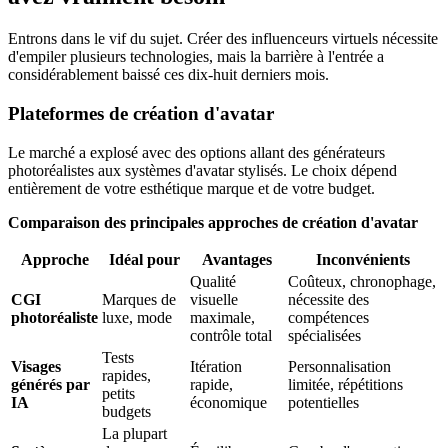
Entrons dans le vif du sujet. Créer des influenceurs virtuels nécessite
d'empiler plusieurs technologies, mais la barrière à l'entrée a
considérablement baissé ces dix-huit derniers mois.
Plateformes de création d'avatar
Le marché a explosé avec des options allant des générateurs
photoréalistes aux systèmes d'avatar stylisés. Le choix dépend
entièrement de votre esthétique marque et de votre budget.
Comparaison des principales approches de création d'avatar
Approche
Idéal pour
Avantages
Inconvénients
Qualité
Coûteux, chronophage,
CGI
Marques de
visuelle
nécessite des
photoréaliste
luxe, mode
maximale,
compétences
contrôle total
spécialisées
Tests
Visages
Itération
Personnalisation
rapides,
générés par
rapide,
limitée, répétitions
petits
IA
économique
potentielles
budgets
La plupart