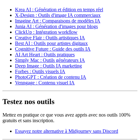
Krea AI : Génération et édition en temps réel
X-Design : Outils d'image IA commerciaux
Imagine Art : Comparaisons de modèles IA
Junia AI : Génération d'images pour blogs
ClickUp : Intégration workflow
Creative Flair : Outils artistiques IA
Best AI : Outils pour artistes digitaux
Cognitive Future : Guide des outils IA
AI Art Heart : Outils pratiques
Simply Mac : Outils générateurs IA
Deep Image : Outils IA marketing
Forbes : Outils visuels IA
PhotoGPT : Création de contenu IA
Venngage : Contenu visuel IA
Testez nos outils
Mettez en pratique ce que vous avez appris avec nos outils 100%
gratuits et sans inscription.
Essayez notre alternative à Midjourney sans Discord