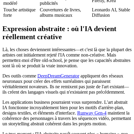
Firefly, Krea
modéré
publicités
Touche artistique
Couvertures de livres,
Leonardo AI, Stable
forte
albums musicaux
Diffusion
Expression abstraite : où l'IA devient
réellement créative
Là, les choses deviennent intéressantes—et c'est là que la plupart des
artistes ont initialement rejeté l'IA comme non-créative. Mais
permettez-moi d'être old-school, je pense que les capacités abstraites
sont là où se produit la vraie innovation.
Des outils comme
DeepDreamGenerator
appliquent des réseaux
neuronaux pour créer des effets surréalistes qui paraissent
véritablement novateurs. Ils ne remixent pas juste de l'art existant—
ils créent des langages visuels qui n'existaient pas précédemment.
Les applications business pourraient vous surprendre. L'art abstrait
IA fonctionne incroyablement bien pour les motifs d'arrière-plan,
designs textiles, et éléments d'interface.
Runway Gen-4
maintient la
cohérence des personnages à travers les séquences vidéo, permettant
un storytelling abstrait cohérent dans les projets motion.
Le truc marrant : l'IA abstraite paraît souvent plus « humaine » que