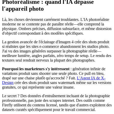
Photoréalisme : quand l'IA dépasse
l'appareil photo
Là, les choses deviennent carrément troublantes. L'IA photoréaliste
moderne ne se contente pas de paraître réelle—elle comprend la
physique. Ombres précises, diffusion subsurface, et même distorsion
d'objectif correspondant à des modèles spécifiques.
La gestion avancée de l'éclairage d'Imagen 4 crée des shots produit
si réalistes que les sites e-commerce abandonnent les studios photo.
J'ai vu des images générées surpasser la photographie réelle—
meilleure lumière, angles parfaits, zéro temps de setup. Le rendu des
textures seul rendrait nerveux la plupart des photographes.
Pourquoi les marketeurs s'y intéressent
: génération infinie de
variations produit sans shooter une seule photo. Ce pull en bleu,
drapé sur une chaise plutôt qu'accroché ? Fait.
L'Agent IA de X-
Design
crée des shots produit sans watermark même sur les versions
gratuites, ce qui représente une valeur insane.
Le secret ? Des données d'entraînement incluant de la photographie
professionnelle, pas juste des scrapes internet. Des outils comme
Firefly utilisent du contenu licensé, tandis que d'autres exploitent des
datasets curatés spécifiquement pour le travail commercial.