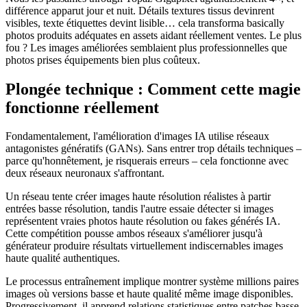
différence apparut jour et nuit. Détails textures tissus devinrent
visibles, texte étiquettes devint lisible… cela transforma basically
photos produits adéquates en assets aidant réellement ventes. Le plus
fou ? Les images améliorées semblaient plus professionnelles que
photos prises équipements bien plus coûteux.
Plongée technique : Comment cette magie
fonctionne réellement
Fondamentalement, l'amélioration d'images IA utilise réseaux
antagonistes génératifs (GANs). Sans entrer trop détails techniques –
parce qu'honnêtement, je risquerais erreurs – cela fonctionne avec
deux réseaux neuronaux s'affrontant.
Un réseau tente créer images haute résolution réalistes à partir
entrées basse résolution, tandis l'autre essaie détecter si images
représentent vraies photos haute résolution ou fakes générés IA.
Cette compétition pousse ambos réseaux s'améliorer jusqu'à
générateur produire résultats virtuellement indiscernables images
haute qualité authentiques.
Le processus entraînement implique montrer système millions paires
images où versions basse et haute qualité même image disponibles.
Progressivement, il apprend relations statistiques entre patches basse