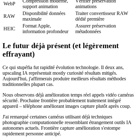
Compression moderne,
Vérifier préservation
WebP
support animation
animations
Disponibilité données
Traiter convertisseur RAW
RAW
maximale
dédié première
Format Apple,
Assurer préservation
HEIC
information profondeur
métadonnées
Le futur déjà présent (et légèrement
effrayant)
Ce qui stupéfia fut rapidité évolution technologie. Il deux ans,
upscaling IA représentait mostly curiosité résultats mitigés.
Aujourd'hui, j'affirmerais produire meilleurs résultats méthodes
traditionnelles plupart cas.
Nous observons déjà amélioration temps réel appels vidéo caméras
sécurité. Prochaine frontière probablement traitement intégré
appareil – téléphone améliorant images capture plutôt après coup.
J'ai remarqué certaines caméras utilisant déjà techniques
photographie computationnelle ressemblant étrangement outils IA
autonomes actuels. Frontière capture amélioration s'estompe
rapidement personne anticipé.