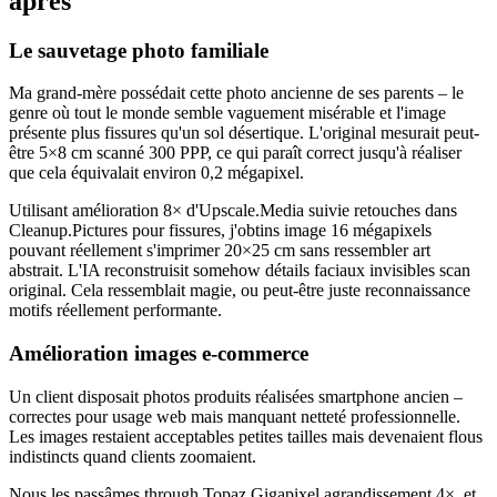
après
Le sauvetage photo familiale
Ma grand-mère possédait cette photo ancienne de ses parents – le
genre où tout le monde semble vaguement misérable et l'image
présente plus fissures qu'un sol désertique. L'original mesurait peut-
être 5×8 cm scanné 300 PPP, ce qui paraît correct jusqu'à réaliser
que cela équivalait environ 0,2 mégapixel.
Utilisant amélioration 8× d'Upscale.Media suivie retouches dans
Cleanup.Pictures pour fissures, j'obtins image 16 mégapixels
pouvant réellement s'imprimer 20×25 cm sans ressembler art
abstrait. L'IA reconstruisit somehow détails faciaux invisibles scan
original. Cela ressemblait magie, ou peut-être juste reconnaissance
motifs réellement performante.
Amélioration images e-commerce
Un client disposait photos produits réalisées smartphone ancien –
correctes pour usage web mais manquant netteté professionnelle.
Les images restaient acceptables petites tailles mais devenaient flous
indistincts quand clients zoomaient.
Nous les passâmes through Topaz Gigapixel agrandissement 4×, et