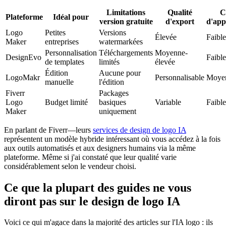
Limitations
Qualité
C
Plateforme
Idéal pour
version gratuite
d'export
d'app
Logo
Petites
Versions
Élevée
Faible
Maker
entreprises
watermarkées
Personnalisation
Téléchargements
Moyenne-
DesignEvo
Faibl
de templates
limités
élevée
Édition
Aucune pour
LogoMakr
Personnalisable
Moye
manuelle
l'édition
Fiverr
Packages
Logo
Budget limité
basiques
Variable
Faible
Maker
uniquement
En parlant de Fiverr—leurs
services de design de logo IA
représentent un modèle hybride intéressant où vous accédez à la fois
aux outils automatisés et aux designers humains via la même
plateforme. Même si j'ai constaté que leur qualité varie
considérablement selon le vendeur choisi.
Ce que la plupart des guides ne vous
diront pas sur le design de logo IA
Voici ce qui m'agace dans la majorité des articles sur l'IA logo : ils