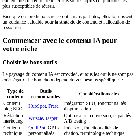
contenu de concentrer leurs efforts sur les topics et approches les
plus susceptibles de réussir.
Bien que ces prédictions ne seront jamais parfaites, elles fournissent
un guidance valuable pour la stratégie de contenu et l'allocation de
ressources.
Commencer avec le contenu IA pour
votre niche
Choisir les bons outils
Le paysage du contenu IA est crowded, et tous les outils ne sont pas
créés égaux. Le bon choix dépend de vos besoins spécifiques :
Type de
Outils
Considérations clés
contenu
recommandés
Contenu
Intégration SEO, fonctionnalités
HubSpot
,
Frase
blog SEO
d'optimisation
Rédaction
Optimisation conversion, capacités
Wrizzle
,
Jasper
marketing
A/B testing
Contenu
QuillBot
, GPTs
Précision, fonctionnalités de
technique
personnalisés
citation, terminologie technique