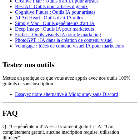
Creative Flair : Outils d'art IA pour artistes
Best AI : Outils pour artistes digitaux
Cognitive Future : Outils IA pour artistes
AI Art Heart : Outils d'art IA utiles
Simply Mac : Outils générateurs d'art IA
Deep Image : Outils IA pour marketeurs
Forbes : Outils visuels IA pour le marketing
PhotoGPT : IA dans la création de contenu visuel
Venngage : Idées de contenu visuel IA pour marketeurs
Testez nos outils
Mettez en pratique ce que vous avez appris avec nos outils 100%
gratuits et sans inscription.
Essayez notre alternative à Midjourney sans Discord
FAQ
Q: "Ce générateur d'IA est-il vraiment gratuit ?" A: "Oui,
complètement gratuit, aucune inscription requise, utilisation
illimitée"