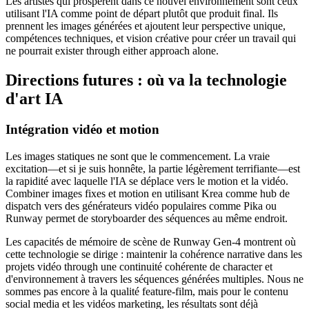
Les artistes qui prospèrent dans ce nouvel environnement sont ceux
utilisant l'IA comme point de départ plutôt que produit final. Ils
prennent les images générées et ajoutent leur perspective unique,
compétences techniques, et vision créative pour créer un travail qui
ne pourrait exister through either approach alone.
Directions futures : où va la technologie
d'art IA
Intégration vidéo et motion
Les images statiques ne sont que le commencement. La vraie
excitation—et si je suis honnête, la partie légèrement terrifiante—est
la rapidité avec laquelle l'IA se déplace vers le motion et la vidéo.
Combiner images fixes et motion en utilisant Krea comme hub de
dispatch vers des générateurs vidéo populaires comme Pika ou
Runway permet de storyboarder des séquences au même endroit.
Les capacités de mémoire de scène de Runway Gen-4 montrent où
cette technologie se dirige : maintenir la cohérence narrative dans les
projets vidéo through une continuité cohérente de character et
d'environnement à travers les séquences générées multiples. Nous ne
sommes pas encore à la qualité feature-film, mais pour le contenu
social media et les vidéos marketing, les résultats sont déjà