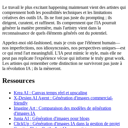
Le travail le plus excitant happening maintenant vient des artistes qui
comprennent both les possibilités techniques et les limitations
créatives des outils IA. Ils ne font pas juste du prompting ; ils
dirigent, curatent, et raffinent. Ils comprennent que l'IA pourrait
générer la matière première, mais l'artistry vient dans la
reconnaissance de quels éléments générés ont du potentiel.
Appelez-moi old-fashioned, mais je crois que l'élément humain—
nos imperfections, nos idiosyncrasies, nos perspectives uniques—est
ce qui rend l'art meaningfull. L'IA peut mimic le style, mais elle ne
peut pas replicate l'expérience vécue qui informe le truly great work.
Les artistes qui remember cette distinction ne survivront pas juste à
la révolution IA ; ils la mèneront.
Ressources
Krea AI : Canvas temps réel et upscaling
X-Design AI Agent : Génération d'images commercial-
friendly
Imagine Art : Comparaison des modèles de génération
d'images IA
Junia AI : Génération d'images pour blogs
ClickUp : Génération d'images IA dans la gestion de projet