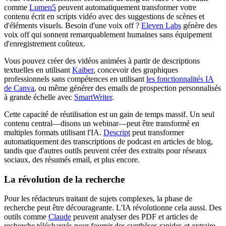
comme
Lumen5
peuvent automatiquement transformer votre
contenu écrit en scripts vidéo avec des suggestions de scènes et
d'éléments visuels. Besoin d'une voix off ?
Eleven Labs
génère des
voix off qui sonnent remarquablement humaines sans équipement
d'enregistrement coûteux.
Vous pouvez créer des vidéos animées à partir de descriptions
textuelles en utilisant
Kaiber
, concevoir des graphiques
professionnels sans compétences en utilisant
les fonctionnalités IA
de Canva
, ou même générer des emails de prospection personnalisés
à grande échelle avec
SmartWriter
.
Cette capacité de réutilisation est un gain de temps massif. Un seul
contenu central—disons un webinar—peut être transformé en
multiples formats utilisant l'IA.
Descript
peut transformer
automatiquement des transcriptions de podcast en articles de blog,
tandis que d'autres outils peuvent créer des extraits pour réseaux
sociaux, des résumés email, et plus encore.
La révolution de la recherche
Pour les rédacteurs traitant de sujets complexes, la phase de
recherche peut être décourageante. L'IA révolutionne cela aussi. Des
outils comme
Claude
peuvent analyser des PDF et articles de
recherche téléchargés pour fournir des synthèses rapides et extraire