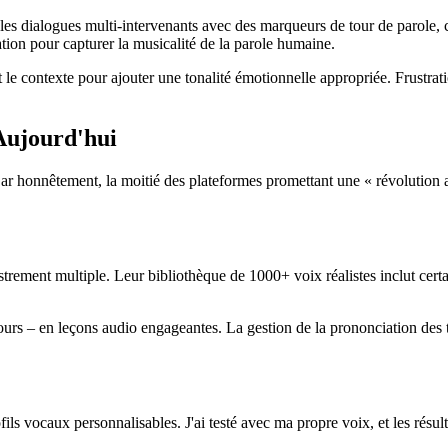
ialogues multi-intervenants avec des marqueurs de tour de parole, cré
tion pour capturer la musicalité de la parole humaine.
 contexte pour ajouter une tonalité émotionnelle appropriée. Frustration
 Aujourd'hui
Car honnêtement, la moitié des plateformes promettant une « révolution
trement multiple. Leur bibliothèque de 1000+ voix réalistes inclut cert
s – en leçons audio engageantes. La gestion de la prononciation des t
s vocaux personnalisables. J'ai testé avec ma propre voix, et les résult