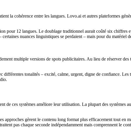
intient la cohérence entre les langues. Lovo.ai et autres plateformes gé
ion pour 12 langues. Le doublage traditionnel aurait coûté six chiffres e
– certaines nuances linguistiques se perdaient – mais pour du matériel d
dement multiple versions de spots publicitaires. Au lieu de réserver des 
différentes tonalités – excité, calme, urgent, digne de confiance. Les te
dio.
nt de ces systèmes améliore leur utilisation. La plupart des systèmes au
ces approches gèrent le contenu long format plus efficacement tout en
 traitent pas chaque seconde indépendamment mais comprennent le cont