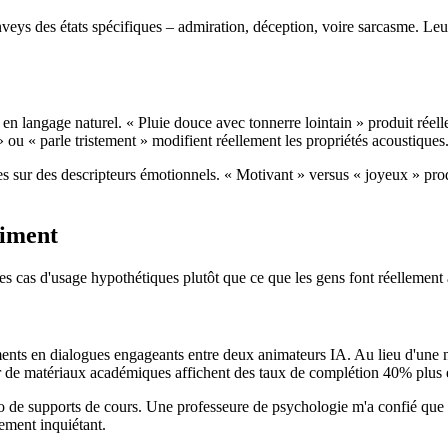
s des états spécifiques – admiration, déception, voire sarcasme. Leurs
 langage naturel. « Pluie douce avec tonnerre lointain » produit réell
ou « parle tristement » modifient réellement les propriétés acoustiques
sur des descripteurs émotionnels. « Motivant » versus « joyeux » produ
aiment
des cas d'usage hypothétiques plutôt que ce que les gens font réellement
 en dialogues engageants entre deux animateurs IA. Au lieu d'une na
r de matériaux académiques affichent des taux de complétion 40% plus él
dio de supports de cours. Une professeure de psychologie m'a confié que 
rement inquiétant.