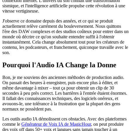
connexion internet. L'univers du son connaît une transformation
sismique, et l'intelligence artificielle propulse cette révolution à une
vitesse vertigineuse.
J'observe ce domaine depuis des années, et ce qui se produit
actuellement relève carrément du bouleversement. Nous quittons
l'ère des DAW complexes et des studios coûteux pour entrer dans un
monde où décrire ce qu'on souhaite entendre suffit à l'obtenir
instantanément. Cela change absolument tout pour les créateurs de
contenu, les podcasteurs, et franchement, quiconque travaille avec le
son.
Pourquoi l'Audio IA Change la Donne
Bon, je me souviens des anciennes méthodes de production audio.
On passait des heures à enregistrer, puis encore plus à éditer, et
même davantage à mixer – tout ça pour obtenir un clip de 30
secondes à peu près correct. Les barrières à l'entrée étaient énormes.
Il fallait des connaissances techniques, des logiciels onéreux, et
avouons-le, une tolérance à la frustration que la plupart des gens
normaux ne possèdent pas.
Les outils audio IA démolissent ces obstacles. Avec des plateformes
comme le
Générateur de Voix IA de MagicHour
, on peut produire
des voix off dans 50+ voix et langues sans jamais toucher à un