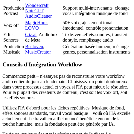
Wondercraft
,
Production
Support multi-intervenants, clonage
NoteGPT
,
Podcast
vocal, intégration musique de fond
AudioCleaner
MagicHour
,
50+ voix, ajustement tonal
Voix off
LOVO
émotionnel, contrôle prononciation
Effets
Giz.ai
, Audiobox
Texte-vers-effets-sonores, transfert
Sonores
de Meta
de style, remplissage audio
Production
Beatoven
,
Génération basée humeur, mélange
Musicale
MusicCreator
genres, personnalisation instruments
Conseils d'Intégration Workflow
Commencez petit – n'essayez pas de reconstruire votre workflow
audio entier du jour au lendemain. Choisissez un point douloureux
dans votre processus actuel et voyez si l'IA peut mieux le résoudre.
Pour la plupart des créateurs de contenu, c'est soit les voix off, soit
les effets sonores.
Utilisez l'IA d'abord pour les tâches répétitives. Musique de fond,
effets sonores standards, travail vocal basique – voilà où l'IA excelle
actuellement. Le travail créatif et nuancé bénéficie encore de la
touche humaine, mais la fondation peut être générée par IA.