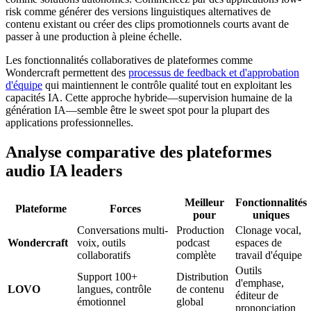
risk comme générer des versions linguistiques alternatives de
contenu existant ou créer des clips promotionnels courts avant de
passer à une production à pleine échelle.
Les fonctionnalités collaboratives de plateformes comme
Wondercraft permettent des
processus de feedback et d'approbation
d'équipe
qui maintiennent le contrôle qualité tout en exploitant les
capacités IA. Cette approche hybride—supervision humaine de la
génération IA—semble être le sweet spot pour la plupart des
applications professionnelles.
Analyse comparative des plateformes
audio IA leaders
Meilleur
Fonctionnalités
Plateforme
Forces
pour
uniques
Conversations multi-
Production
Clonage vocal,
Wondercraft
voix, outils
podcast
espaces de
collaboratifs
complète
travail d'équipe
Outils
Support 100+
Distribution
d'emphase,
LOVO
langues, contrôle
de contenu
éditeur de
émotionnel
global
prononciation