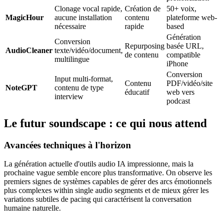
Clonage vocal rapide,
Création de
50+ voix,
MagicHour
aucune installation
contenu
plateforme web-
nécessaire
rapide
based
Génération
Conversion
Repurposing
basée URL,
AudioCleaner
texte/vidéo/document,
de contenu
compatible
multilingue
iPhone
Conversion
Input multi-format,
Contenu
PDF/vidéo/site
NoteGPT
contenu de type
éducatif
web vers
interview
podcast
Le futur soundscape : ce qui nous attend
Avancées techniques à l'horizon
La génération actuelle d'outils audio IA impressionne, mais la
prochaine vague semble encore plus transformative. On observe les
premiers signes de systèmes capables de gérer des arcs émotionnels
plus complexes within single audio segments et de mieux gérer les
variations subtiles de pacing qui caractérisent la conversation
humaine naturelle.