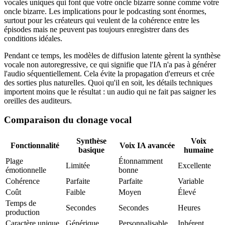
vocales uniques qui font que votre oncle bizarre sonne comme votre
oncle bizarre. Les implications pour le podcasting sont énormes,
surtout pour les créateurs qui veulent de la cohérence entre les
épisodes mais ne peuvent pas toujours enregistrer dans des
conditions idéales.
Pendant ce temps, les modèles de diffusion latente gèrent la synthèse
vocale non autoregressive, ce qui signifie que l'IA n'a pas à générer
l'audio séquentiellement. Cela évite la propagation d'erreurs et crée
des sorties plus naturelles. Quoi qu'il en soit, les détails techniques
importent moins que le résultat : un audio qui ne fait pas saigner les
oreilles des auditeurs.
Comparaison du clonage vocal
Synthèse
Voix
Fonctionnalité
Voix IA avancée
basique
humaine
Plage
Étonnamment
Limitée
Excellente
émotionnelle
bonne
Cohérence
Parfaite
Parfaite
Variable
Coût
Faible
Moyen
Élevé
Temps de
Secondes
Secondes
Heures
production
Caractère unique
Générique
Personnalisable
Inhérent