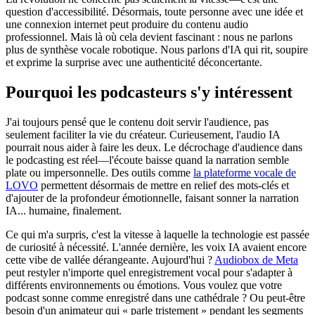
question d'accessibilité. Désormais, toute personne avec une idée et
une connexion internet peut produire du contenu audio
professionnel. Mais là où cela devient fascinant : nous ne parlons
plus de synthèse vocale robotique. Nous parlons d'IA qui rit, soupire
et exprime la surprise avec une authenticité déconcertante.
Pourquoi les podcasteurs s'y intéressent
J'ai toujours pensé que le contenu doit servir l'audience, pas
seulement faciliter la vie du créateur. Curieusement, l'audio IA
pourrait nous aider à faire les deux. Le décrochage d'audience dans
le podcasting est réel—l'écoute baisse quand la narration semble
plate ou impersonnelle. Des outils comme
la plateforme vocale de
LOVO
permettent désormais de mettre en relief des mots-clés et
d'ajouter de la profondeur émotionnelle, faisant sonner la narration
IA... humaine, finalement.
Ce qui m'a surpris, c'est la vitesse à laquelle la technologie est passée
de curiosité à nécessité. L'année dernière, les voix IA avaient encore
cette vibe de vallée dérangeante. Aujourd'hui ?
Audiobox de Meta
peut restyler n'importe quel enregistrement vocal pour s'adapter à
différents environnements ou émotions. Vous voulez que votre
podcast sonne comme enregistré dans une cathédrale ? Ou peut-être
besoin d'un animateur qui « parle tristement » pendant les segments