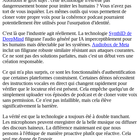
Abordons le gros sujet : cette technologie n'est-elle pas
dangereusement bonne pour imiter les humains ? Vous n'avez pas
tort de vous inquiéter. Les mêmes outils qui vous permettent de
cloner votre propre voix pour la cohérence podcast pourraient
potentiellement être utilisés pour l'usurpation d'identité.
C'est là que l'industrie agit réellement. La technologie
SynthID de
DeepMind
filigrane l'audio généré par IA imperceptiblement pour
les humains mais détectable par les systèmes.
Audiobox de Meta
inclut un filigrane robuste similaire résistant aux attaques courantes.
Ce ne sont pas des solutions parfaites, mais c'est un début vers une
création responsable.
Ce qui m'a plus surpris, ce sont les fonctionnalités d'authentification
que certaines plateformes construisent. Certaines démos nécessitent
des instructions vocales en direct qui changent rapidement pour
vérifier que le locuteur réel est présent. Cela empêche quelqu'un de
simplement uploader vos épisodes de podcast et de cloner votre voix
sans permission. Ce n'est pas infaillible, mais cela élève
significativement la barrière.
La vérité est que la technologie a toujours été à double tranchant.
Les microphones peuvent enregistrer de la belle musique ou diffuser
des discours haineux. La différence maintenant est que nous
pensons à l'éthique de manière proactive plutôt que réactive. Cela
seul me donne de l'espoir.